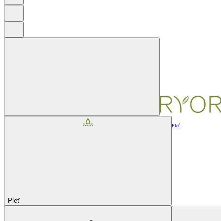
Pleť
Pleť