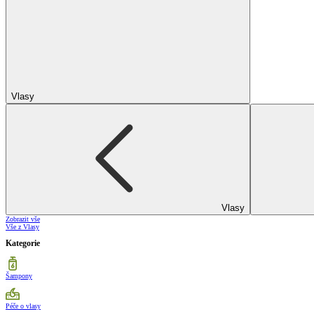
Vlasy
Vlasy
Zobrazit vše
Vše z Vlasy
Kategorie
Šampony
Péče o vlasy