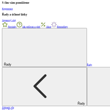
S čím vám pomůžeme
Regenerace
Řady a účinné látky
Arganový olej
Novinky
Jak pečovat o pleť
Akce
Bestsellery
Řady
Řady
Řady
Zobrazit vše