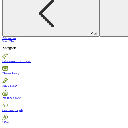
Pleť
Zobrazit vše
Vše z Pleť
Kategorie
Odličování a čištění pleti
Pleťové krémy
Séra a masky
Peelingy a oleje
Oční krémy a gely
Líčení