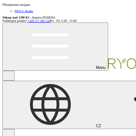
Přístupnostní navigace
Přejít k obsahu
Nákup nad 1200 Kč
- doprava ZDARMA
Potřebujete poradit?
:
+420 277 001 234
Po - Pá: 6:30 - 15:00
Menu
CZ