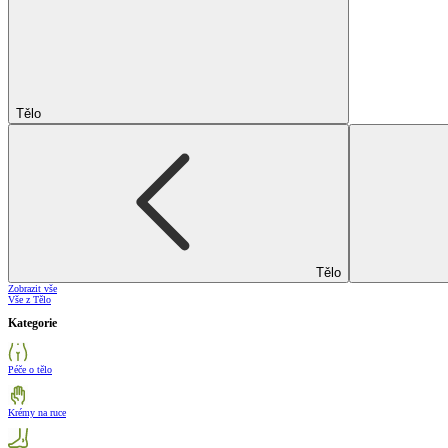
Tělo
Tělo
Zobrazit vše
Vše z Tělo
Kategorie
Péče o tělo
Krémy na ruce