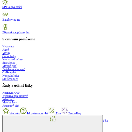
SPF a opalování
Balzámy na rty
Přípravky k přístrojům
S čím vám pomůžeme
Hydratace
Akné
Vrásky
Černé tečky
Kruhy pod očima
Suchá pleť
Mastná pleť
Problematická pleť
Citlivá pleť
Normální pleť
Smíšená pleť
Řady a účinné látky
Koenzym Q10
Kyselina hyaluronová
Vitamin E
Mořské řasy
Arganový olej
Novinky
Jak pečovat o pleť
Akce
Bestsellery
Tělo