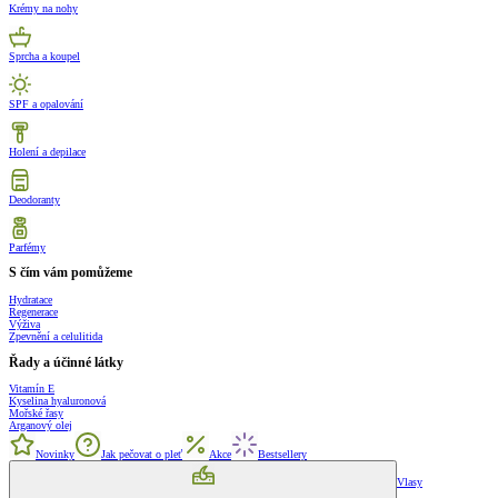
Krémy na nohy
Sprcha a koupel
SPF a opalování
Holení a depilace
Deodoranty
Parfémy
S čím vám pomůžeme
Hydratace
Regenerace
Výživa
Zpevnění a celulitida
Řady a účinné látky
Vitamín E
Kyselina hyaluronová
Mořské řasy
Arganový olej
Novinky
Jak pečovat o pleť
Akce
Bestsellery
Vlasy