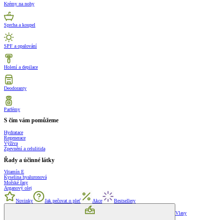
Krémy na nohy
Sprcha a koupel
SPF a opalování
Holení a depilace
Deodoranty
Parfémy
S čím vám pomůžeme
Hydratace
Regenerace
Výživa
Zpevnění a celulitida
Řady a účinné látky
Vitamín E
Kyselina hyaluronová
Mořské řasy
Arganový olej
Novinky
Jak pečovat o pleť
Akce
Bestsellery
Vlasy