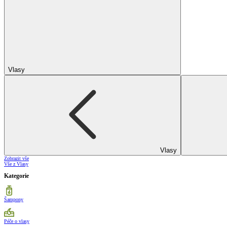
Vlasy
Vlasy
Zobrazit vše
Vše z Vlasy
Kategorie
Šampony
Péče o vlasy