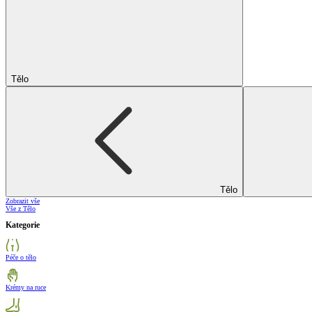
Tělo
Tělo
Zobrazit vše
Vše z Tělo
Kategorie
Péče o tělo
Krémy na ruce