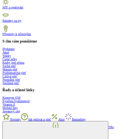
SPF a opalování
Balzámy na rty
Přípravky k přístrojům
S čím vám pomůžeme
Hydratace
Akné
Vrásky
Černé tečky
Kruhy pod očima
Suchá pleť
Mastná pleť
Problematická pleť
Citlivá pleť
Normální pleť
Smíšená pleť
Řady a účinné látky
Koenzym Q10
Kyselina hyaluronová
Vitamin E
Mořské řasy
Arganový olej
Novinky
Jak pečovat o pleť
Akce
Bestsellery
Tělo