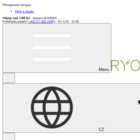
Přístupnostní navigace
Přejít k obsahu
Nákup nad 1200 Kč
- doprava ZDARMA
Potřebujete poradit?
:
+420 277 001 234
Po - Pá: 6:30 - 15:00
Menu
CZ