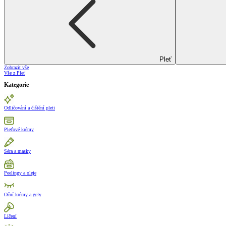
Pleť
Zobrazit vše
Vše z Pleť
Kategorie
Odličování a čištění pleti
Pleťové krémy
Séra a masky
Peelingy a oleje
Oční krémy a gely
Líčení