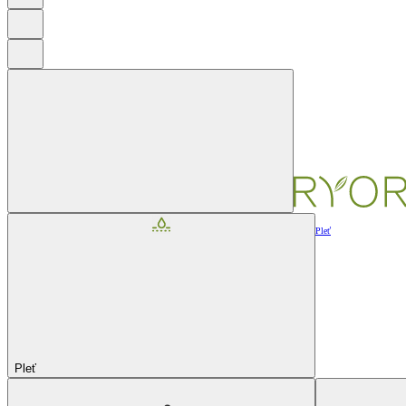
Pleť
Pleť