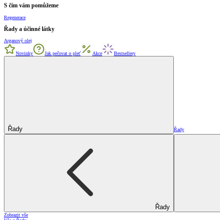
S čím vám pomůžeme
Regenerace
Řady a účinné látky
Arganový olej
Novinky
Jak pečovat o pleť
Akce
Bestsellery
Řady
Řady
Řady
Zobrazit vše