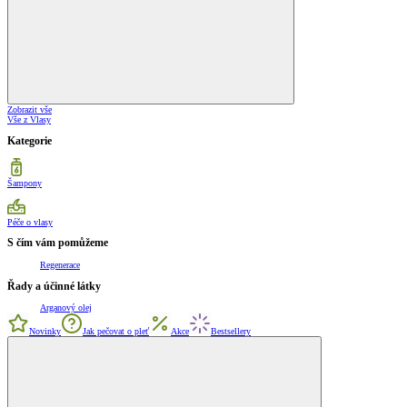
Zobrazit vše
Vše z Vlasy
Kategorie
Šampony
Péče o vlasy
S čím vám pomůžeme
Regenerace
Řady a účinné látky
Arganový olej
Novinky
Jak pečovat o pleť
Akce
Bestsellery