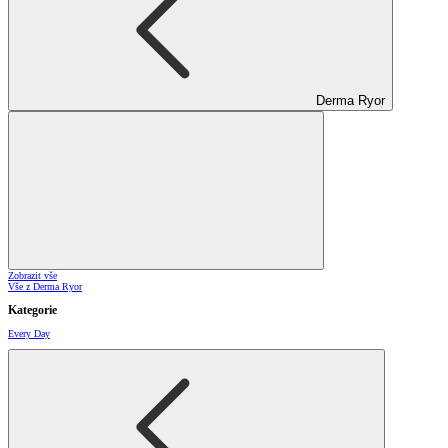
Derma Ryor
Zobrazit vše
Vše z Derma Ryor
Kategorie
Every Day