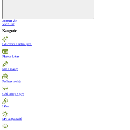
Zobrazit vše
Vše z Pleť
Kategorie
Odličování a čištění pleti
Pleťové krémy
Séra a masky
Peelingy a oleje
Oční krémy a gely
Líčení
SPF a opalování