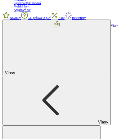
Kyselina hyaluronová
Mořské řasy
Arganový olej
Novinky
Jak pečovat o pleť
Akce
Bestsellery
Vlasy
Vlasy
Vlasy