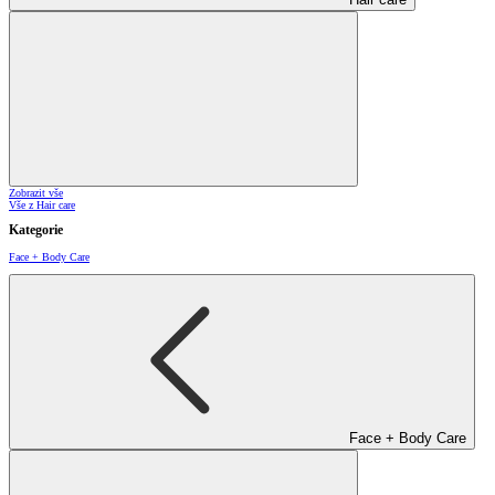
Zobrazit vše
Vše z Hair care
Kategorie
Face + Body Care
Face + Body Care