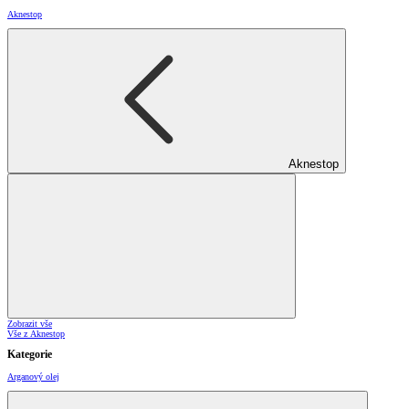
Aknestop
Aknestop
Zobrazit vše
Vše z Aknestop
Kategorie
Arganový olej