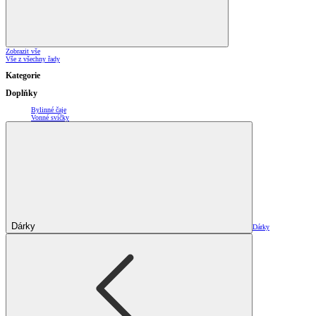
Zobrazit vše
Vše z všechny řady
Kategorie
Doplňky
Bylinné čaje
Vonné svíčky
Dárky
Dárky