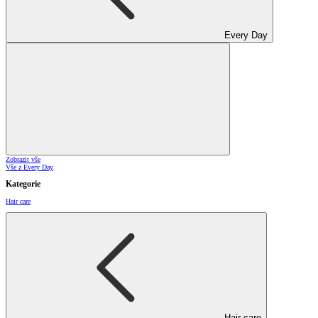
Every Day
Zobrazit vše
Vše z Every Day
Kategorie
Hair care
Hair care