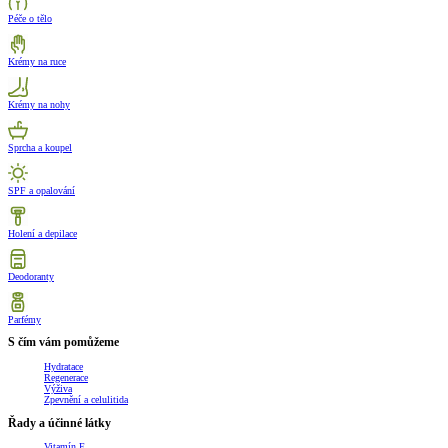
Péče o tělo
Krémy na ruce
Krémy na nohy
Sprcha a koupel
SPF a opalování
Holení a depilace
Deodoranty
Parfémy
S čím vám pomůžeme
Hydratace
Regenerace
Výživa
Zpevnění a celulitida
Řady a účinné látky
Vitamín E