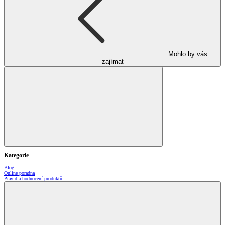
Mohlo by vás
zajímat
Kategorie
Blog
Online poradna
Pravidla hodnocení produktů