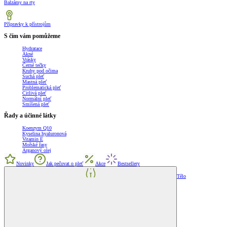
Balzámy na rty
Přípravky k přístrojům
S čím vám pomůžeme
Hydratace
Akné
Vrásky
Černé tečky
Kruhy pod očima
Suchá pleť
Mastná pleť
Problematická pleť
Citlivá pleť
Normální pleť
Smíšená pleť
Řady a účinné látky
Koenzym Q10
Kyselina hyaluronová
Vitamin E
Mořské řasy
Arganový olej
Novinky
Jak pečovat o pleť
Akce
Bestsellery
Tělo