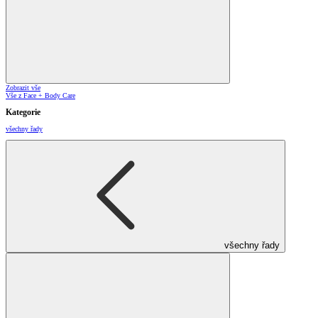
Zobrazit vše
Vše z Face + Body Care
Kategorie
všechny řady
všechny řady