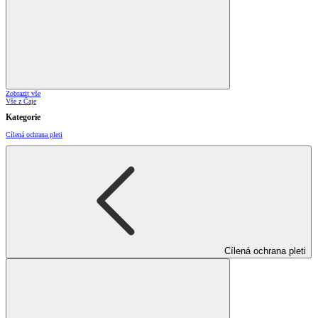
Zobrazit vše
Vše z Čaje
Kategorie
Cílená ochrana pleti
Cílená ochrana pleti