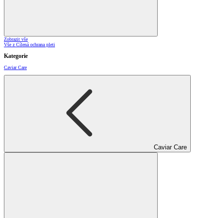
Zobrazit vše
Vše z Cílená ochrana pleti
Kategorie
Caviar Care
Caviar Care