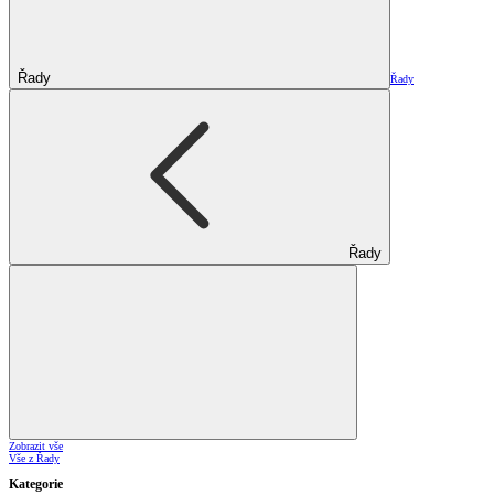
Řady
Řady
Řady
Zobrazit vše
Vše z Řady
Kategorie