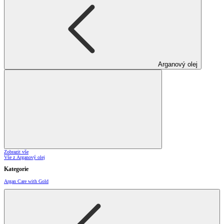
Arganový olej
Zobrazit vše
Vše z Arganový olej
Kategorie
Argan Care with Gold