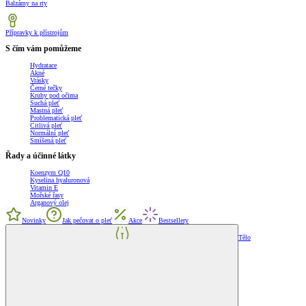
Balzámy na rty
Přípravky k přístrojům
S čím vám pomůžeme
Hydratace
Akné
Vrásky
Černé tečky
Kruhy pod očima
Suchá pleť
Mastná pleť
Problematická pleť
Citlivá pleť
Normální pleť
Smíšená pleť
Řady a účinné látky
Koenzym Q10
Kyselina hyaluronová
Vitamin E
Mořské řasy
Arganový olej
Novinky
Jak pečovat o pleť
Akce
Bestsellery
Tělo