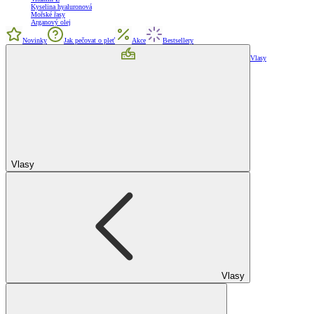
Kyselina hyaluronová
Mořské řasy
Arganový olej
Novinky
Jak pečovat o pleť
Akce
Bestsellery
Vlasy
Vlasy
Vlasy