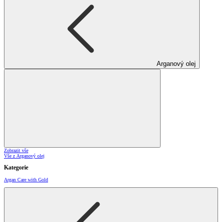
Arganový olej
Zobrazit vše
Vše z Arganový olej
Kategorie
Argan Care with Gold