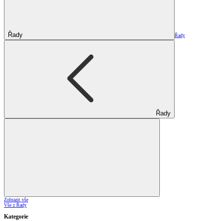
Řady
Řady
Řady
Zobrazit vše
Vše z Řady
Kategorie