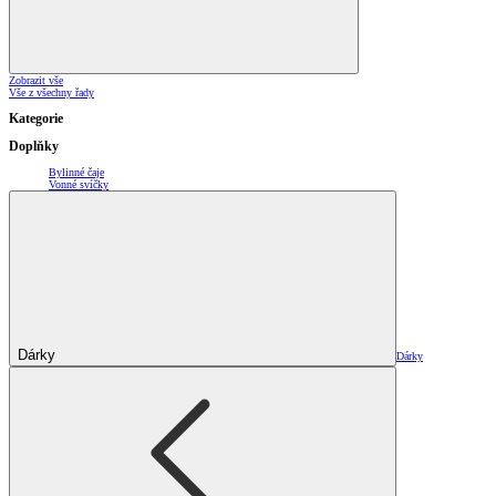
Zobrazit vše
Vše z všechny řady
Kategorie
Doplňky
Bylinné čaje
Vonné svíčky
Dárky
Dárky