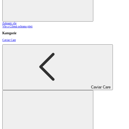
Zobrazit vše
Vše z Cílená ochrana pleti
Kategorie
Caviar Care
Caviar Care