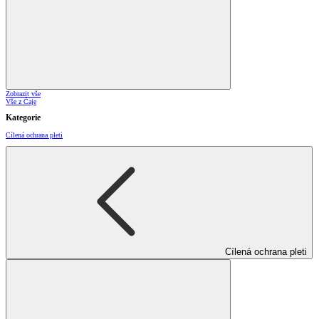
Zobrazit vše
Vše z Čaje
Kategorie
Cílená ochrana pleti
Cílená ochrana pleti