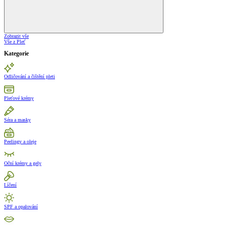
Zobrazit vše
Vše z Pleť
Kategorie
Odličování a čištění pleti
Pleťové krémy
Séra a masky
Peelingy a oleje
Oční krémy a gely
Líčení
SPF a opalování