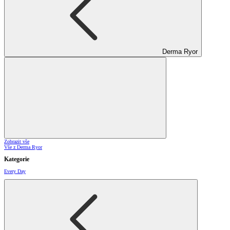
Derma Ryor
Zobrazit vše
Vše z Derma Ryor
Kategorie
Every Day