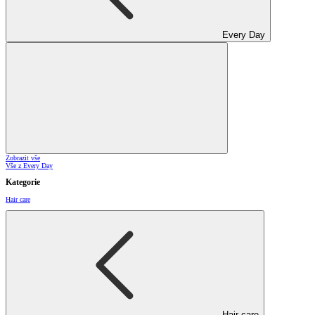
Every Day
Zobrazit vše
Vše z Every Day
Kategorie
Hair care
Hair care