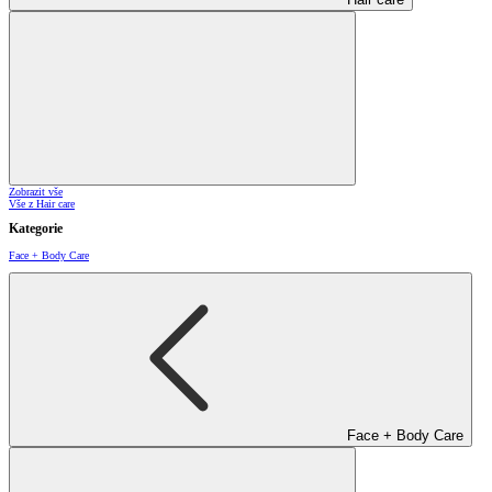
Zobrazit vše
Vše z Hair care
Kategorie
Face + Body Care
Face + Body Care