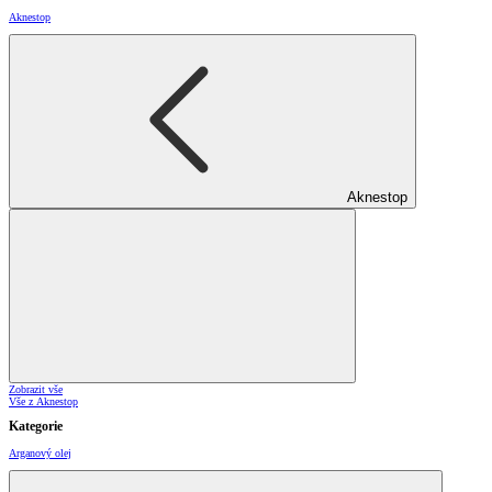
Aknestop
Aknestop
Zobrazit vše
Vše z Aknestop
Kategorie
Arganový olej