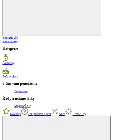
Zobrazit vše
Vše z Vlasy
Kategorie
Šampony
Péče o vlasy
S čím vám pomůžeme
Regenerace
Řady a účinné látky
Arganový olej
Novinky
Jak pečovat o pleť
Akce
Bestsellery