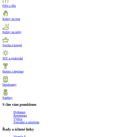
Péče o tělo
Krémy na ruce
Krémy na nohy
Sprcha a koupel
SPF a opalování
Holení a depilace
Deodoranty
Parfémy
S čím vám pomůžeme
Hydratace
Regenerace
Výživa
Zpevnění a celulitida
Řady a účinné látky
Vitamín E