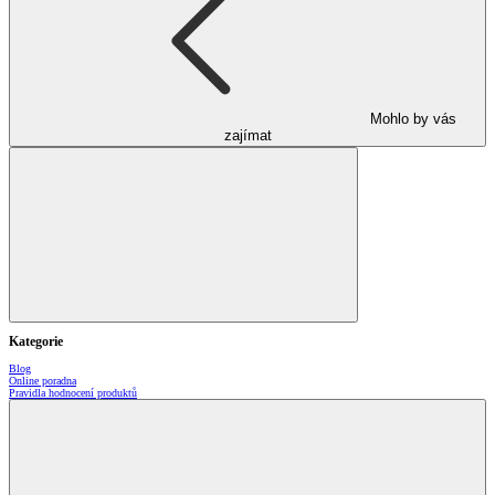
Mohlo by vás
zajímat
Kategorie
Blog
Online poradna
Pravidla hodnocení produktů