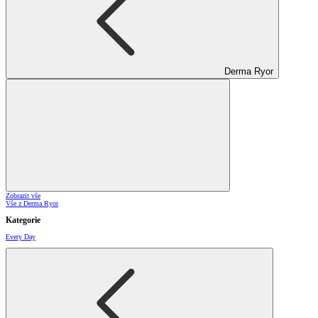
Derma Ryor
Zobrazit vše
Vše z Derma Ryor
Kategorie
Every Day