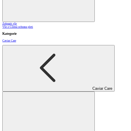
Zobrazit vše
Vše z Cílená ochrana pleti
Kategorie
Caviar Care
Caviar Care