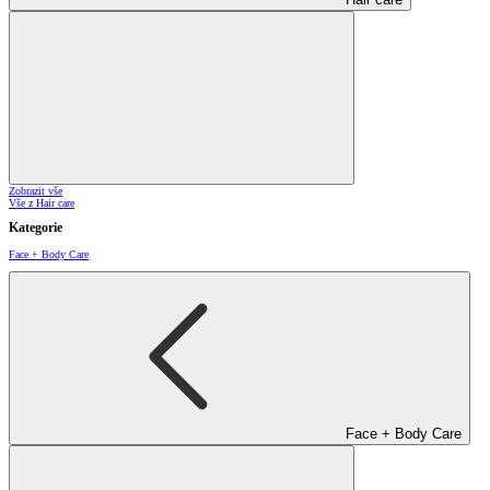
Zobrazit vše
Vše z Hair care
Kategorie
Face + Body Care
Face + Body Care