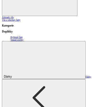
Zobrazit vše
Vše z všechny řady
Kategorie
Doplňky
Bylinné čaje
Vonné svíčky
Dárky
Dárky