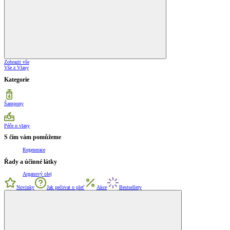
Zobrazit vše
Vše z Vlasy
Kategorie
Šampony
Péče o vlasy
S čím vám pomůžeme
Regenerace
Řady a účinné látky
Arganový olej
Novinky
Jak pečovat o pleť
Akce
Bestsellery