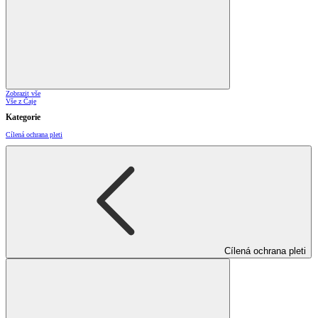
Zobrazit vše
Vše z Čaje
Kategorie
Cílená ochrana pleti
Cílená ochrana pleti