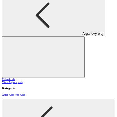
Arganový olej
Zobrazit vše
Vše z Arganový olej
Kategorie
Argan Care with Gold