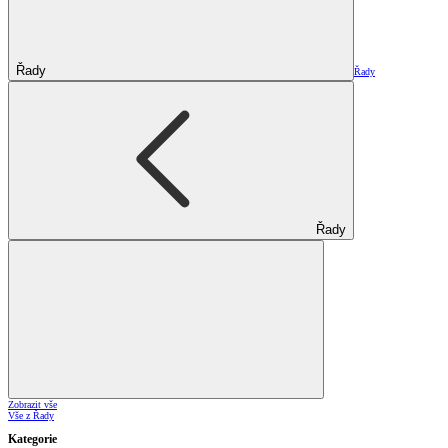
Řady
Řady
Řady
Zobrazit vše
Vše z Řady
Kategorie