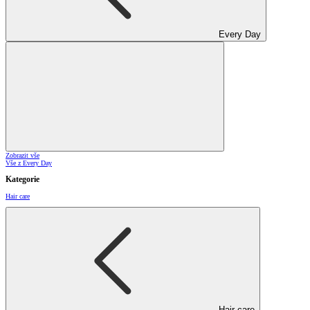
Every Day
Zobrazit vše
Vše z Every Day
Kategorie
Hair care
Hair care