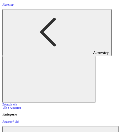
Aknestop
Aknestop
Zobrazit vše
Vše z Aknestop
Kategorie
Arganový olej