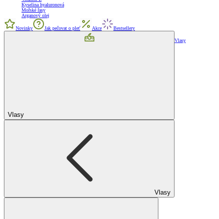
Kyselina hyaluronová
Mořské řasy
Arganový olej
Novinky
Jak pečovat o pleť
Akce
Bestsellery
Vlasy
Vlasy
Vlasy