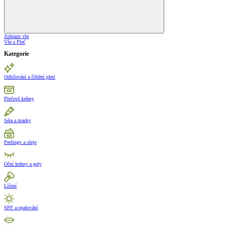
Zobrazit vše
Vše z Pleť
Kategorie
Odličování a čištění pleti
Pleťové krémy
Séra a masky
Peelingy a oleje
Oční krémy a gely
Líčení
SPF a opalování