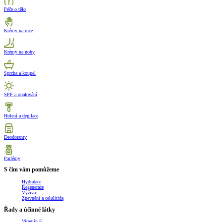
Péče o tělo
Krémy na ruce
Krémy na nohy
Sprcha a koupel
SPF a opalování
Holení a depilace
Deodoranty
Parfémy
S čím vám pomůžeme
Hydratace
Regenerace
Výživa
Zpevnění a celulitida
Řady a účinné látky
Vitamín E