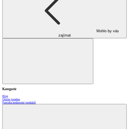
Mohlo by vás
zajímat
Kategorie
Blog
Online poradna
Pravidla hodnocení produktů