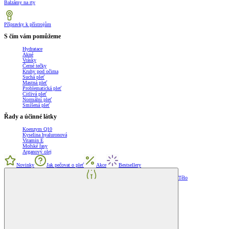
Balzámy na rty
Přípravky k přístrojům
S čím vám pomůžeme
Hydratace
Akné
Vrásky
Černé tečky
Kruhy pod očima
Suchá pleť
Mastná pleť
Problematická pleť
Citlivá pleť
Normální pleť
Smíšená pleť
Řady a účinné látky
Koenzym Q10
Kyselina hyaluronová
Vitamin E
Mořské řasy
Arganový olej
Novinky
Jak pečovat o pleť
Akce
Bestsellery
Tělo