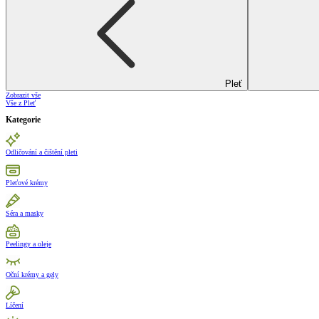
Pleť
Zobrazit vše
Vše z Pleť
Kategorie
Odličování a čištění pleti
Pleťové krémy
Séra a masky
Peelingy a oleje
Oční krémy a gely
Líčení