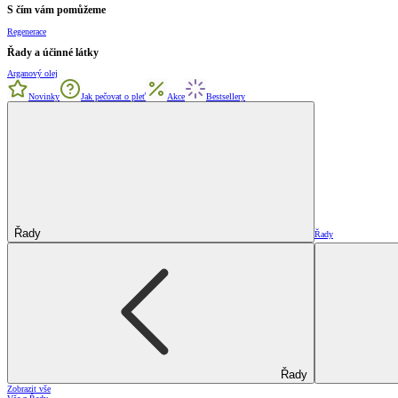
S čím vám pomůžeme
Regenerace
Řady a účinné látky
Arganový olej
Novinky
Jak pečovat o pleť
Akce
Bestsellery
Řady
Řady
Řady
Zobrazit vše