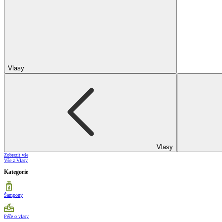
Vlasy
Vlasy
Zobrazit vše
Vše z Vlasy
Kategorie
Šampony
Péče o vlasy