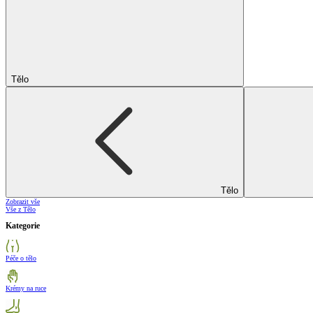
Tělo
Tělo
Zobrazit vše
Vše z Tělo
Kategorie
Péče o tělo
Krémy na ruce