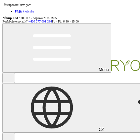
Přístupnostní navigace
Přejít k obsahu
Nákup nad 1200 Kč
- doprava ZDARMA
Potřebujete poradit?
:
+420 277 001 234
Po - Pá: 6:30 - 15:00
Menu
CZ