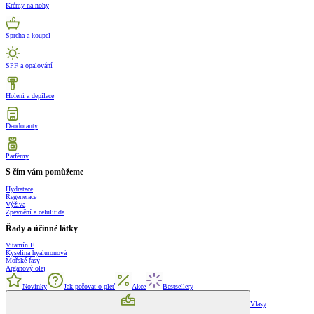
Krémy na nohy
Sprcha a koupel
SPF a opalování
Holení a depilace
Deodoranty
Parfémy
S čím vám pomůžeme
Hydratace
Regenerace
Výživa
Zpevnění a celulitida
Řady a účinné látky
Vitamín E
Kyselina hyaluronová
Mořské řasy
Arganový olej
Novinky
Jak pečovat o pleť
Akce
Bestsellery
Vlasy