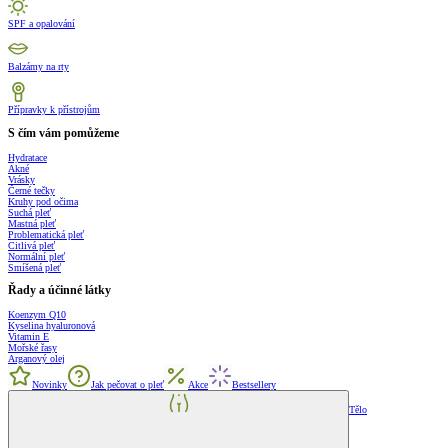
SPF a opalování
Balzámy na rty
Přípravky k přístrojům
S čím vám pomůžeme
Hydratace
Akné
Vrásky
Černé tečky
Kruhy pod očima
Suchá pleť
Mastná pleť
Problematická pleť
Citlivá pleť
Normální pleť
Smíšená pleť
Řady a účinné látky
Koenzym Q10
Kyselina hyaluronová
Vitamin E
Mořské řasy
Arganový olej
Novinky
Jak pečovat o pleť
Akce
Bestsellery
Tělo