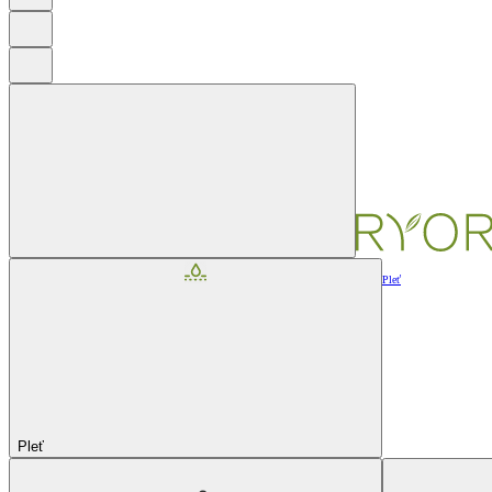
Pleť
Pleť