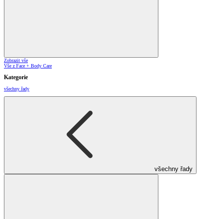
Zobrazit vše
Vše z Face + Body Care
Kategorie
všechny řady
všechny řady