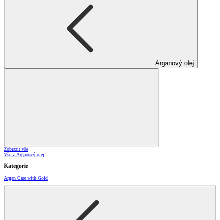
Arganový olej
Zobrazit vše
Vše z Arganový olej
Kategorie
Argan Care with Gold