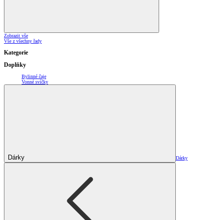
Zobrazit vše
Vše z všechny řady
Kategorie
Doplňky
Bylinné čaje
Vonné svíčky
Dárky
Dárky