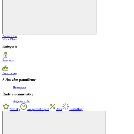
Zobrazit vše
Vše z Vlasy
Kategorie
Šampony
Péče o vlasy
S čím vám pomůžeme
Regenerace
Řady a účinné látky
Arganový olej
Novinky
Jak pečovat o pleť
Akce
Bestsellery