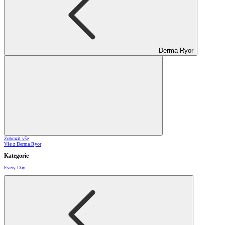
Derma Ryor
Zobrazit vše
Vše z Derma Ryor
Kategorie
Every Day