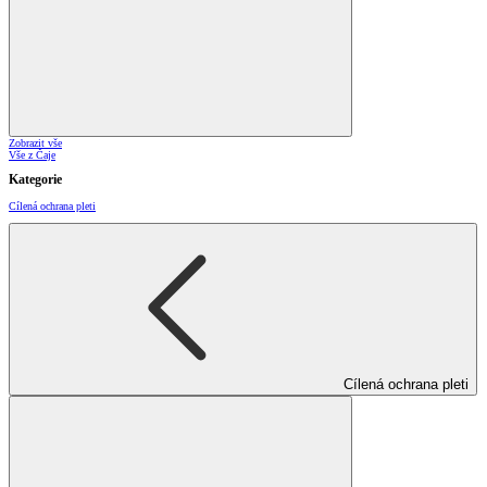
Zobrazit vše
Vše z Čaje
Kategorie
Cílená ochrana pleti
Cílená ochrana pleti