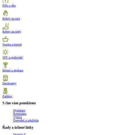
Péče o tělo
Krémy na ruce
Krémy na nohy
Sprcha a koupel
SPF a opalování
Holení a depilace
Deodoranty
Parfémy
S čím vám pomůžeme
Hydratace
Regenerace
Výživa
Zpevnění a celulitida
Řady a účinné látky
Vitamín E