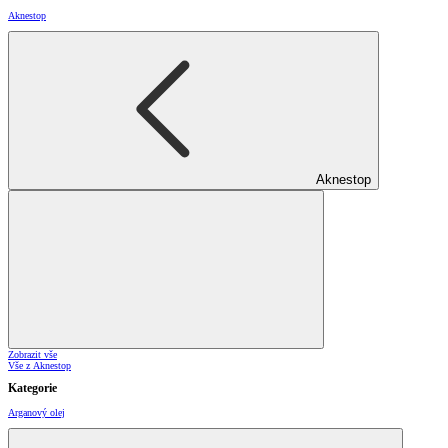
Aknestop
Aknestop
Zobrazit vše
Vše z Aknestop
Kategorie
Arganový olej