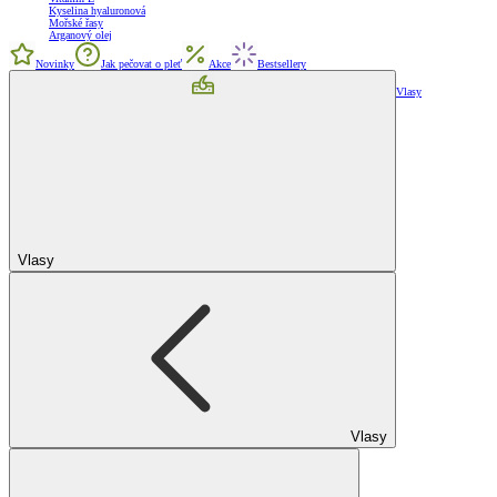
Kyselina hyaluronová
Mořské řasy
Arganový olej
Novinky
Jak pečovat o pleť
Akce
Bestsellery
Vlasy
Vlasy
Vlasy