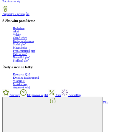
Balzámy na rty
Přípravky k přístrojům
S čím vám pomůžeme
Hydratace
Akné
Vrásky
Černé tečky
Kruhy pod očima
Suchá pleť
Mastná pleť
Problematická pleť
Citlivá pleť
Normální pleť
Smíšená pleť
Řady a účinné látky
Koenzym Q10
Kyselina hyaluronová
Vitamin E
Mořské řasy
Arganový olej
Novinky
Jak pečovat o pleť
Akce
Bestsellery
Tělo