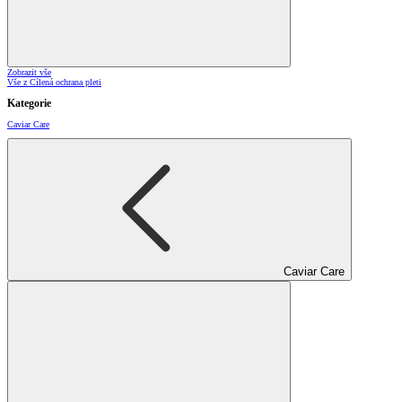
Zobrazit vše
Vše z Cílená ochrana pleti
Kategorie
Caviar Care
Caviar Care