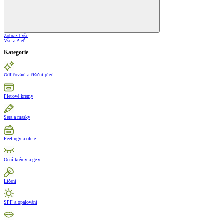
Zobrazit vše
Vše z Pleť
Kategorie
Odličování a čištění pleti
Pleťové krémy
Séra a masky
Peelingy a oleje
Oční krémy a gely
Líčení
SPF a opalování