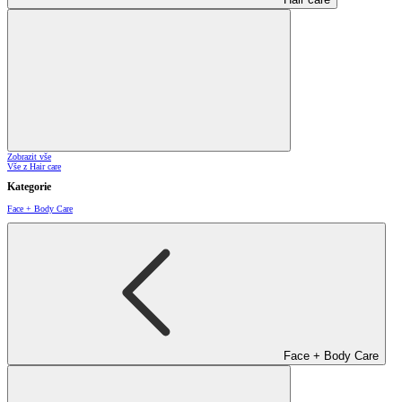
Zobrazit vše
Vše z Hair care
Kategorie
Face + Body Care
Face + Body Care