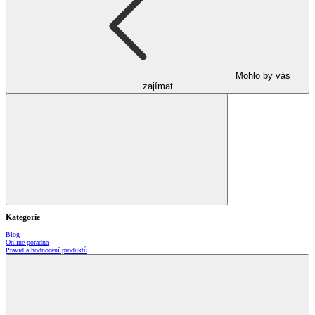
Mohlo by vás
zajímat
Kategorie
Blog
Online poradna
Pravidla hodnocení produktů