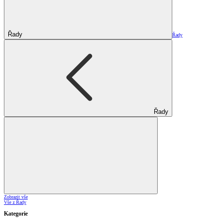
Řady
Řady
Řady
Zobrazit vše
Vše z Řady
Kategorie