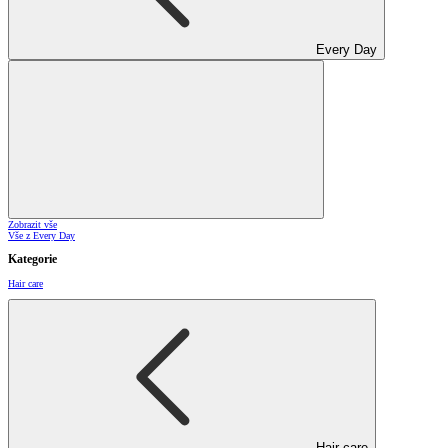
Every Day
Zobrazit vše
Vše z Every Day
Kategorie
Hair care
Hair care