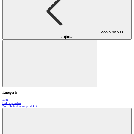
Mohlo by vás
zajímat
Kategorie
Blog
Online poradna
Pravidla hodnocení produktů