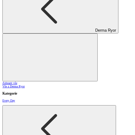
Derma Ryor
Zobrazit vše
Vše z Derma Ryor
Kategorie
Every Day