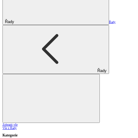
Řady
Řady
Řady
Zobrazit vše
Vše z Řady
Kategorie