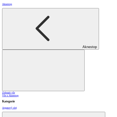
Aknestop
Aknestop
Zobrazit vše
Vše z Aknestop
Kategorie
Arganový olej