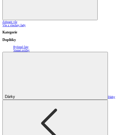
Zobrazit vše
Vše z všechny řady
Kategorie
Doplňky
Bylinné čaje
Vonné svíčky
Dárky
Dárky