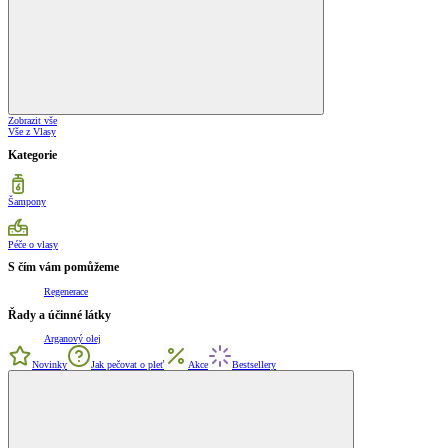
Zobrazit vše
Vše z Vlasy
Kategorie
Šampony
Péče o vlasy
S čím vám pomůžeme
Regenerace
Řady a účinné látky
Arganový olej
Novinky
Jak pečovat o pleť
Akce
Bestsellery