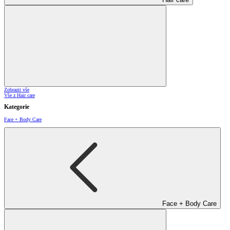
Zobrazit vše
Vše z Hair care
Kategorie
Face + Body Care
Face + Body Care