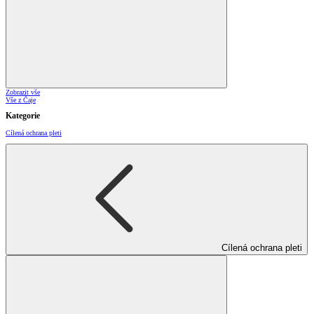
Zobrazit vše
Vše z Čaje
Kategorie
Cílená ochrana pleti
Cílená ochrana pleti