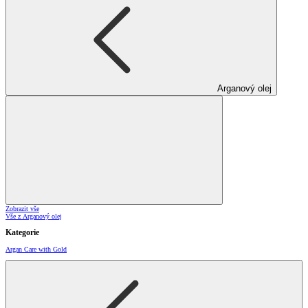
Arganový olej
Zobrazit vše
Vše z Arganový olej
Kategorie
Argan Care with Gold