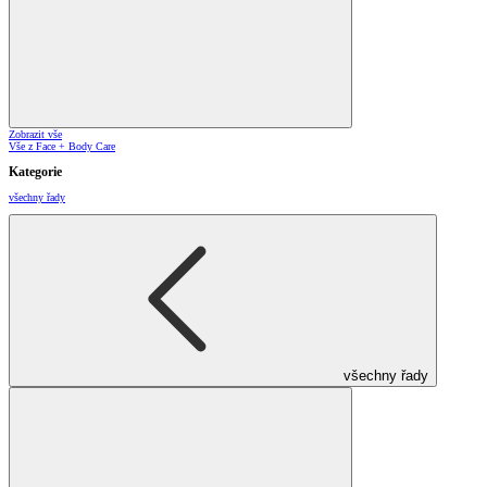
Zobrazit vše
Vše z Face + Body Care
Kategorie
všechny řady
všechny řady