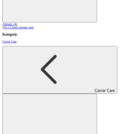
Zobrazit vše
Vše z Cílená ochrana pleti
Kategorie
Caviar Care
Caviar Care