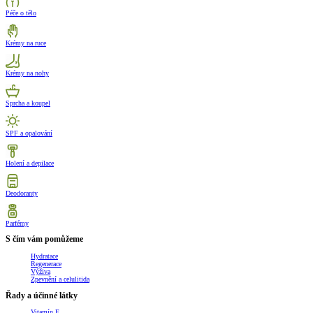
Péče o tělo
Krémy na ruce
Krémy na nohy
Sprcha a koupel
SPF a opalování
Holení a depilace
Deodoranty
Parfémy
S čím vám pomůžeme
Hydratace
Regenerace
Výživa
Zpevnění a celulitida
Řady a účinné látky
Vitamín E