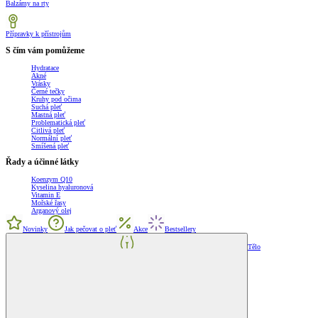
Balzámy na rty
Přípravky k přístrojům
S čím vám pomůžeme
Hydratace
Akné
Vrásky
Černé tečky
Kruhy pod očima
Suchá pleť
Mastná pleť
Problematická pleť
Citlivá pleť
Normální pleť
Smíšená pleť
Řady a účinné látky
Koenzym Q10
Kyselina hyaluronová
Vitamin E
Mořské řasy
Arganový olej
Novinky
Jak pečovat o pleť
Akce
Bestsellery
Tělo