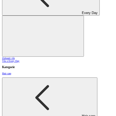
Every Day
Zobrazit vše
Vše z Every Day
Kategorie
Hair care
Hair care