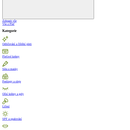
Zobrazit vše
Vše z Pleť
Kategorie
Odličování a čištění pleti
Pleťové krémy
Séra a masky
Peelingy a oleje
Oční krémy a gely
Líčení
SPF a opalování