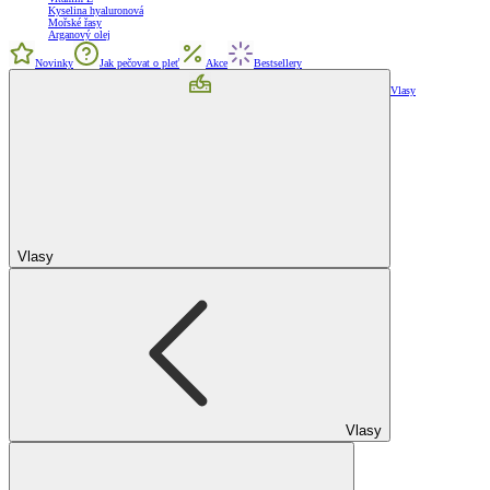
Kyselina hyaluronová
Mořské řasy
Arganový olej
Novinky
Jak pečovat o pleť
Akce
Bestsellery
Vlasy
Vlasy
Vlasy