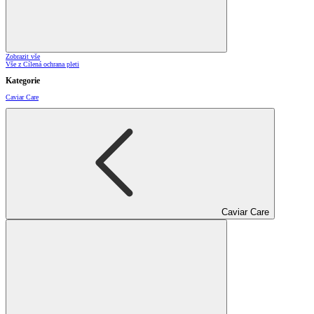
Zobrazit vše
Vše z Cílená ochrana pleti
Kategorie
Caviar Care
Caviar Care