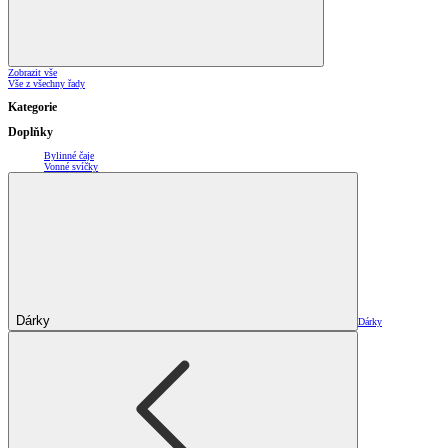
Zobrazit vše
Vše z všechny řady
Kategorie
Doplňky
Bylinné čaje
Vonné svíčky
Dárky
Dárky