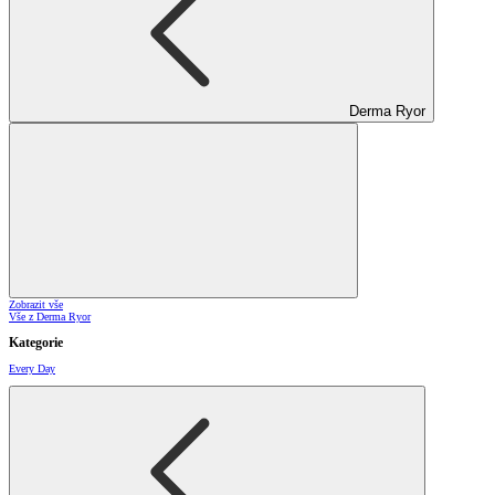
Derma Ryor
Zobrazit vše
Vše z Derma Ryor
Kategorie
Every Day