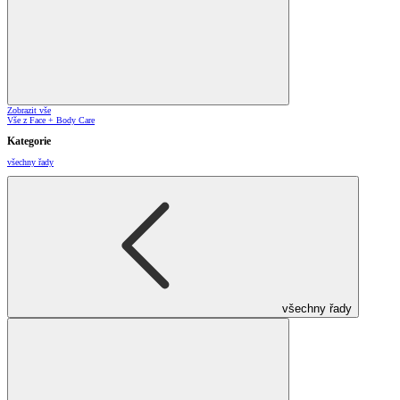
Zobrazit vše
Vše z Face + Body Care
Kategorie
všechny řady
všechny řady