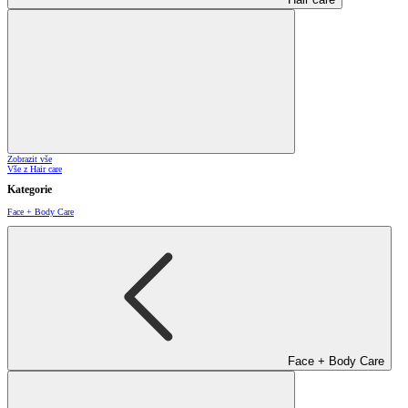
Zobrazit vše
Vše z Hair care
Kategorie
Face + Body Care
Face + Body Care