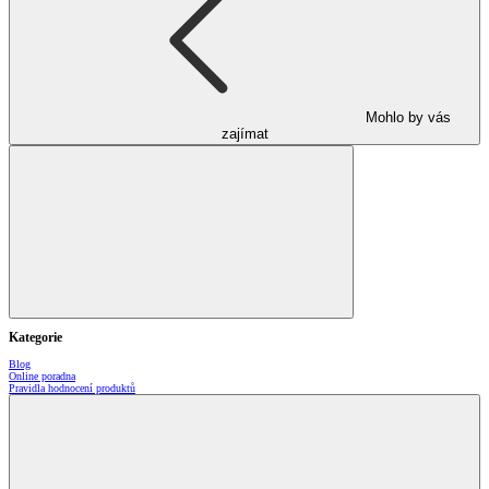
Mohlo by vás
zajímat
Kategorie
Blog
Online poradna
Pravidla hodnocení produktů