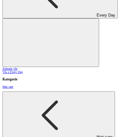
Every Day
Zobrazit vše
Vše z Every Day
Kategorie
Hair care
Hair care