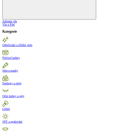
Zobrazit vše
Vše z Pleť
Kategorie
Odličování a čištění pleti
Pleťové krémy
Séra a masky
Peelingy a oleje
Oční krémy a gely
Líčení
SPF a opalování