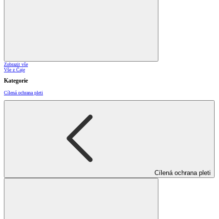
Zobrazit vše
Vše z Čaje
Kategorie
Cílená ochrana pleti
Cílená ochrana pleti