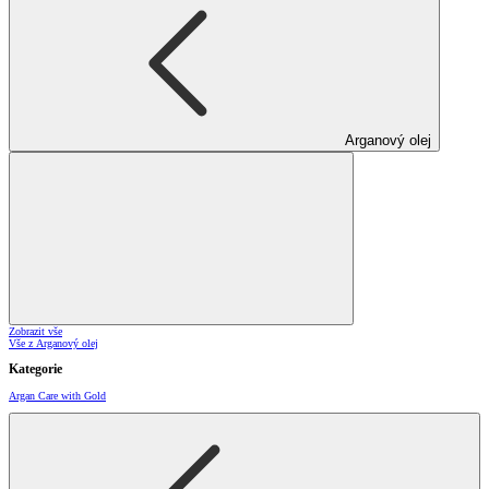
Arganový olej
Zobrazit vše
Vše z Arganový olej
Kategorie
Argan Care with Gold