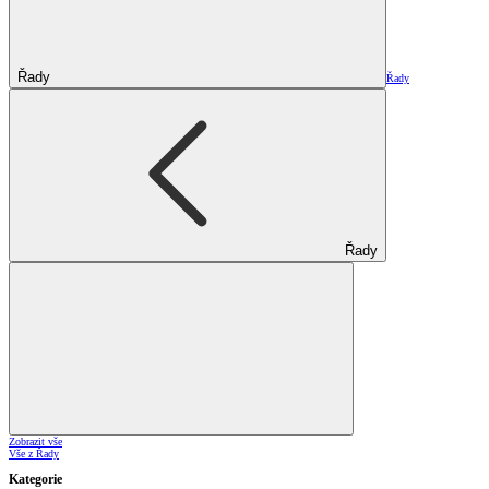
Řady
Řady
Řady
Zobrazit vše
Vše z Řady
Kategorie