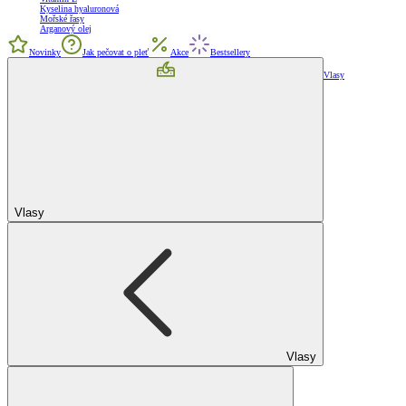
Kyselina hyaluronová
Mořské řasy
Arganový olej
Novinky
Jak pečovat o pleť
Akce
Bestsellery
Vlasy
Vlasy
Vlasy