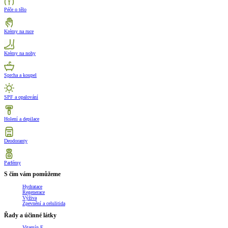
Péče o tělo
Krémy na ruce
Krémy na nohy
Sprcha a koupel
SPF a opalování
Holení a depilace
Deodoranty
Parfémy
S čím vám pomůžeme
Hydratace
Regenerace
Výživa
Zpevnění a celulitida
Řady a účinné látky
Vitamín E