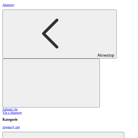
Aknestop
Aknestop
Zobrazit vše
Vše z Aknestop
Kategorie
Arganový olej