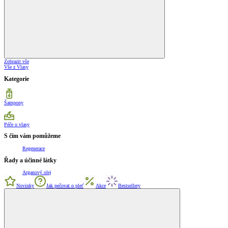
Zobrazit vše
Vše z Vlasy
Kategorie
Šampony
Péče o vlasy
S čím vám pomůžeme
Regenerace
Řady a účinné látky
Arganový olej
Novinky
Jak pečovat o pleť
Akce
Bestsellery