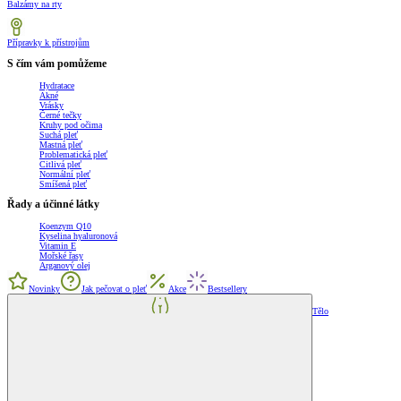
Balzámy na rty
Přípravky k přístrojům
S čím vám pomůžeme
Hydratace
Akné
Vrásky
Černé tečky
Kruhy pod očima
Suchá pleť
Mastná pleť
Problematická pleť
Citlivá pleť
Normální pleť
Smíšená pleť
Řady a účinné látky
Koenzym Q10
Kyselina hyaluronová
Vitamin E
Mořské řasy
Arganový olej
Novinky
Jak pečovat o pleť
Akce
Bestsellery
Tělo