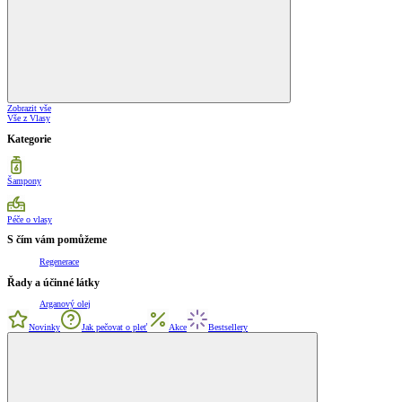
Zobrazit vše
Vše z Vlasy
Kategorie
Šampony
Péče o vlasy
S čím vám pomůžeme
Regenerace
Řady a účinné látky
Arganový olej
Novinky
Jak pečovat o pleť
Akce
Bestsellery