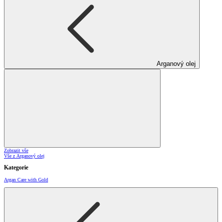
Arganový olej
Zobrazit vše
Vše z Arganový olej
Kategorie
Argan Care with Gold