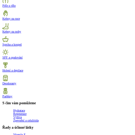
Péče o tělo
Krémy na ruce
Krémy na nohy
Sprcha a koupel
SPF a opalování
Holení a depilace
Deodoranty
Parfémy
S čím vám pomůžeme
Hydratace
Regenerace
Výživa
Zpevnění a celulitida
Řady a účinné látky
Vitamín E