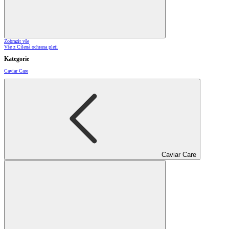
Zobrazit vše
Vše z Cílená ochrana pleti
Kategorie
Caviar Care
Caviar Care