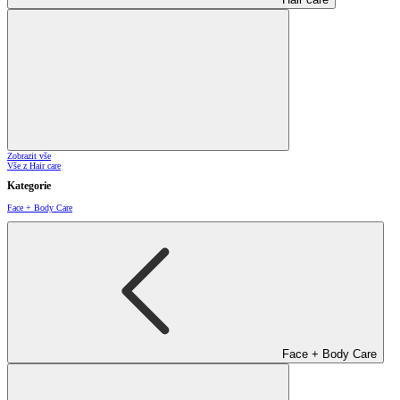
Zobrazit vše
Vše z Hair care
Kategorie
Face + Body Care
Face + Body Care