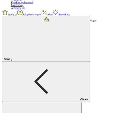
Kyselina hyaluronová
Mořské řasy
Arganový olej
Novinky
Jak pečovat o pleť
Akce
Bestsellery
Vlasy
Vlasy
Vlasy