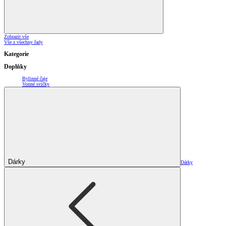
Zobrazit vše
Vše z všechny řady
Kategorie
Doplňky
Bylinné čaje
Vonné svíčky
Dárky
Dárky