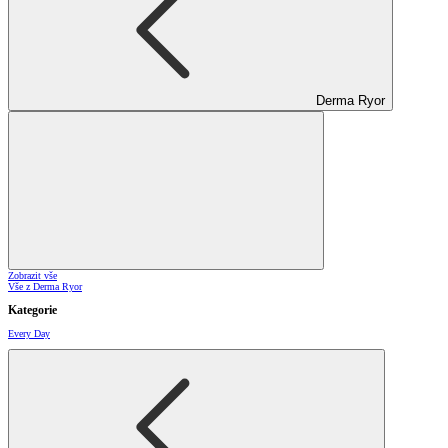
Derma Ryor
Zobrazit vše
Vše z Derma Ryor
Kategorie
Every Day