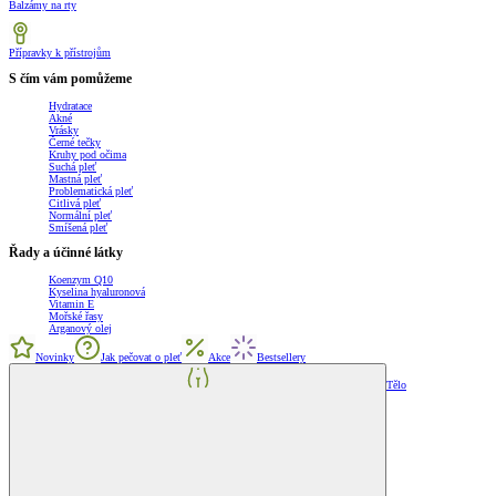
Balzámy na rty
Přípravky k přístrojům
S čím vám pomůžeme
Hydratace
Akné
Vrásky
Černé tečky
Kruhy pod očima
Suchá pleť
Mastná pleť
Problematická pleť
Citlivá pleť
Normální pleť
Smíšená pleť
Řady a účinné látky
Koenzym Q10
Kyselina hyaluronová
Vitamin E
Mořské řasy
Arganový olej
Novinky
Jak pečovat o pleť
Akce
Bestsellery
Tělo