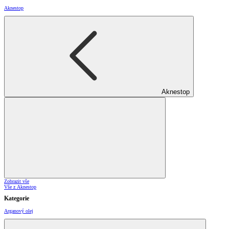
Aknestop
Aknestop
Zobrazit vše
Vše z Aknestop
Kategorie
Arganový olej