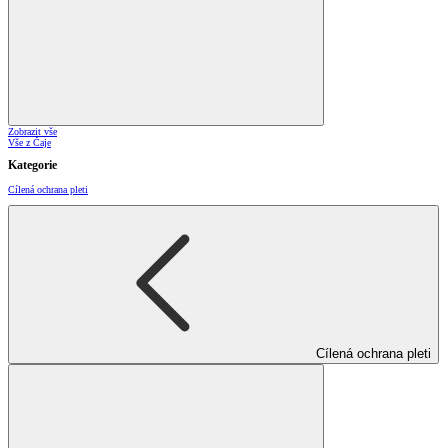
Zobrazit vše
Vše z Čaje
Kategorie
Cílená ochrana pleti
Cílená ochrana pleti