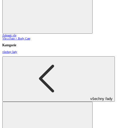
Zobrazit vše
Vše z Face + Body Care
Kategorie
všechny řady
všechny řady