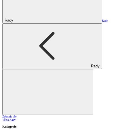
Řady
Řady
Řady
Zobrazit vše
Vše z Řady
Kategorie