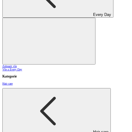
Every Day
Zobrazit vše
Vše z Every Day
Kategorie
Hair care
Hair care