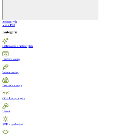
Zobrazit vše
Vše z Pleť
Kategorie
Odličování a čištění pleti
Pleťové krémy
Séra a masky
Peelingy a oleje
Oční krémy a gely
Líčení
SPF a opalování