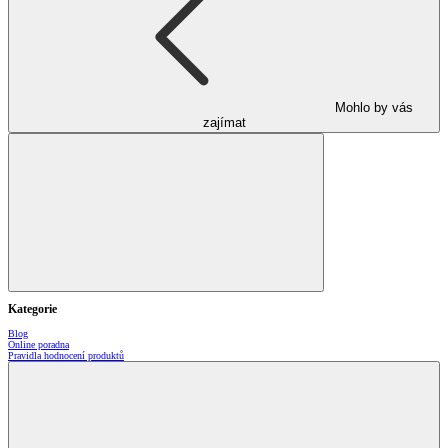
Mohlo by vás
zajímat
Kategorie
Blog
Online poradna
Pravidla hodnocení produktů