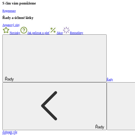
S čím vám pomůžeme
Regenerace
Řady a účinné látky
Arganový olej
Novinky
Jak pečovat o pleť
Akce
Bestsellery
Řady
Řady
Řady
Zobrazit vše