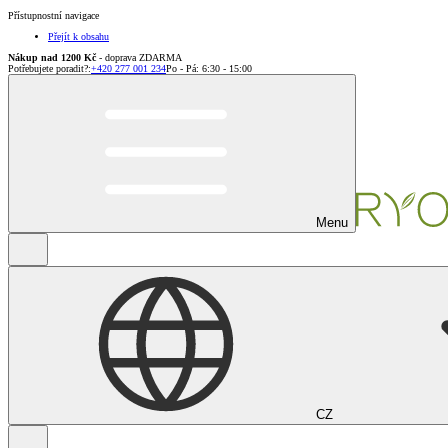
Přístupnostní navigace
Přejít k obsahu
Nákup nad 1200 Kč
- doprava ZDARMA
Potřebujete poradit?
:
+420 277 001 234
Po - Pá: 6:30 - 15:00
Menu
CZ