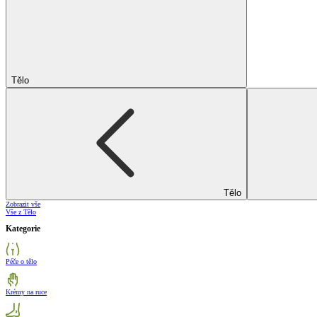
Tělo
Tělo
Zobrazit vše
Vše z Tělo
Kategorie
Péče o tělo
Krémy na ruce