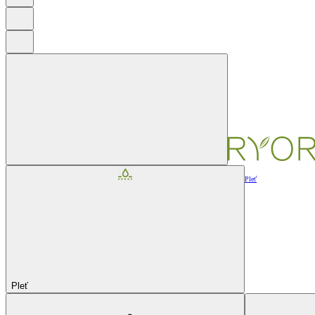
Pleť
Pleť