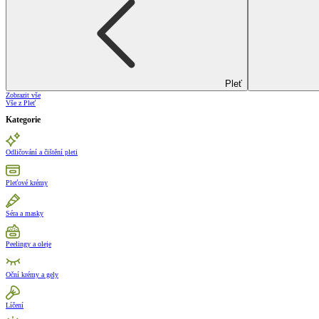
Pleť
Zobrazit vše
Vše z Pleť
Kategorie
Odličování a čištění pleti
Pleťové krémy
Séra a masky
Peelingy a oleje
Oční krémy a gely
Líčení