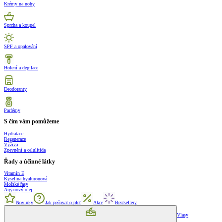
Krémy na nohy
Sprcha a koupel
SPF a opalování
Holení a depilace
Deodoranty
Parfémy
S čím vám pomůžeme
Hydratace
Regenerace
Výživa
Zpevnění a celulitida
Řady a účinné látky
Vitamín E
Kyselina hyaluronová
Mořské řasy
Arganový olej
Novinky
Jak pečovat o pleť
Akce
Bestsellery
Vlasy