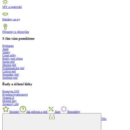
SPF a opalování
Balzámy na rty
Přípravky k přístrojům
S čím vám pomůžeme
Hydratace
Akné
Vrásky
Černé tečky
Kruhy pod očima
Suchá pleť
Mastná pleť
Problematická pleť
Citlivá pleť
Normální pleť
Smíšená pleť
Řady a účinné látky
Koenzym Q10
Kyselina hyaluronová
Vitamin E
Mořské řasy
Arganový olej
Novinky
Jak pečovat o pleť
Akce
Bestsellery
Tělo