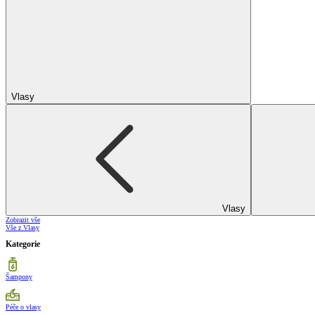
Vlasy
Vlasy
Zobrazit vše
Vše z Vlasy
Kategorie
Šampony
Péče o vlasy