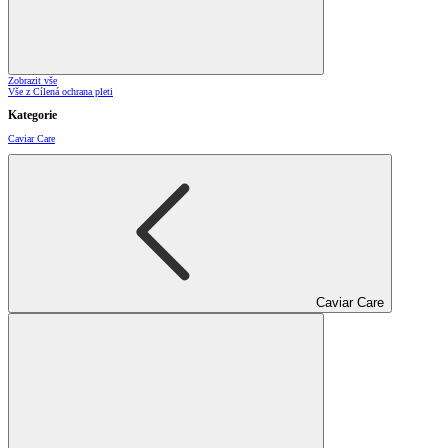
Zobrazit vše
Vše z Cílená ochrana pleti
Kategorie
Caviar Care
Caviar Care