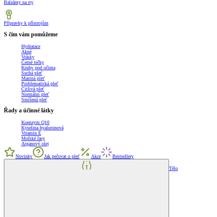
Balzámy na rty
Přípravky k přístrojům
S čím vám pomůžeme
Hydratace
Akné
Vrásky
Černé tečky
Kruhy pod očima
Suchá pleť
Mastná pleť
Problematická pleť
Citlivá pleť
Normální pleť
Smíšená pleť
Řady a účinné látky
Koenzym Q10
Kyselina hyaluronová
Vitamin E
Mořské řasy
Arganový olej
Novinky
Jak pečovat o pleť
Akce
Bestsellery
Tělo