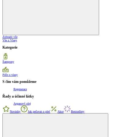
Zobrazit vše
Vše z Vlasy
Kategorie
Šampony
Péče o vlasy
S čím vám pomůžeme
Regenerace
Řady a účinné látky
Arganový olej
Novinky
Jak pečovat o pleť
Akce
Bestsellery