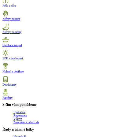
Péče o tělo
Krémy na ruce
Krémy na nohy
Sprcha a koupel
SPF a opalování
Holení a depilace
Deodoranty
Parfémy
S čím vám pomůžeme
Hydratace
Regenerace
Výživa
Zpevnění a celulitida
Řady a účinné látky
Vitamín E