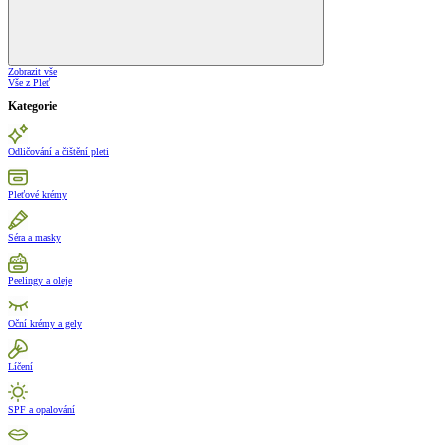
Zobrazit vše
Vše z Pleť
Kategorie
Odličování a čištění pleti
Pleťové krémy
Séra a masky
Peelingy a oleje
Oční krémy a gely
Líčení
SPF a opalování