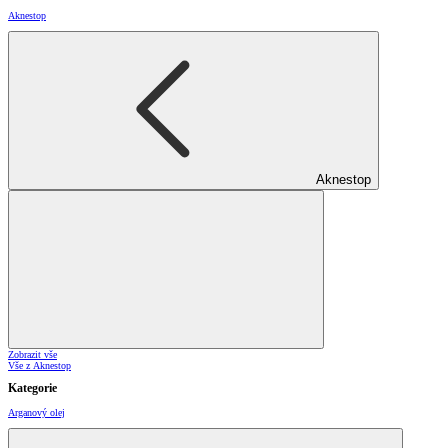
Aknestop
Aknestop
Zobrazit vše
Vše z Aknestop
Kategorie
Arganový olej