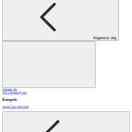
Arganový olej
Zobrazit vše
Vše z Arganový olej
Kategorie
Argan Care with Gold