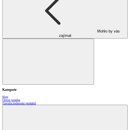
Mohlo by vás
zajímat
Kategorie
Blog
Online poradna
Pravidla hodnocení produktů