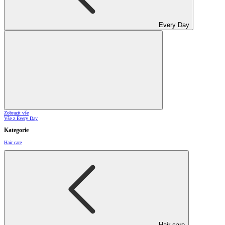
Every Day
Zobrazit vše
Vše z Every Day
Kategorie
Hair care
Hair care