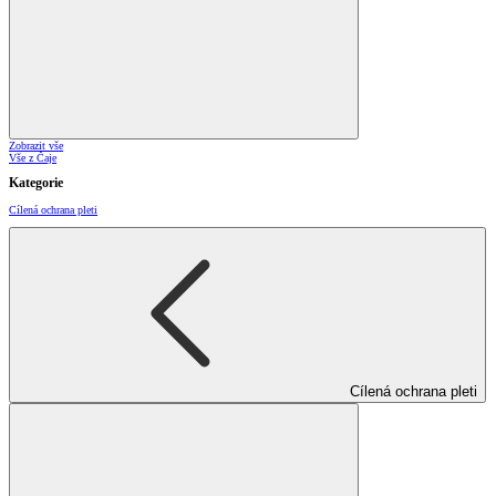
Zobrazit vše
Vše z Čaje
Kategorie
Cílená ochrana pleti
Cílená ochrana pleti