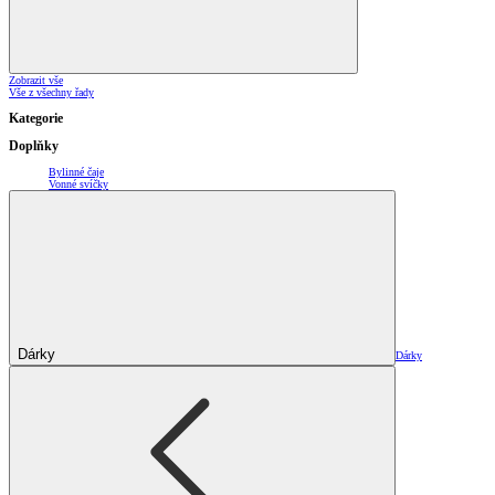
Zobrazit vše
Vše z všechny řady
Kategorie
Doplňky
Bylinné čaje
Vonné svíčky
Dárky
Dárky