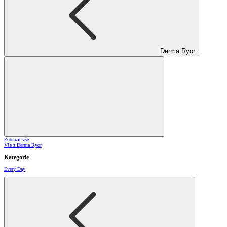
Derma Ryor
Zobrazit vše
Vše z Derma Ryor
Kategorie
Every Day