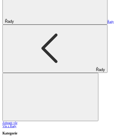
Řady
Řady
Řady
Zobrazit vše
Vše z Řady
Kategorie