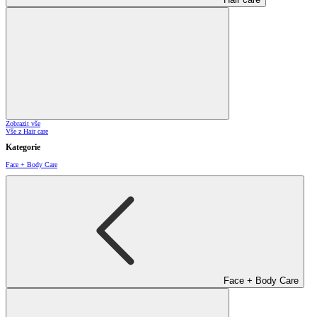
Zobrazit vše
Vše z Hair care
Kategorie
Face + Body Care
Face + Body Care