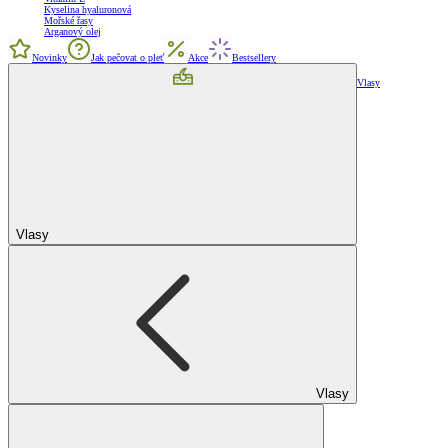
Kyselina hyaluronová
Mořské řasy
Arganový olej
Novinky
Jak pečovat o pleť
Akce
Bestsellery
Vlasy
Vlasy
Vlasy