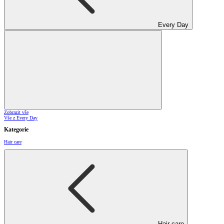
Every Day
Zobrazit vše
Vše z Every Day
Kategorie
Hair care
Hair care