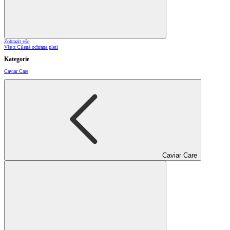
Zobrazit vše
Vše z Cílená ochrana pleti
Kategorie
Caviar Care
Caviar Care