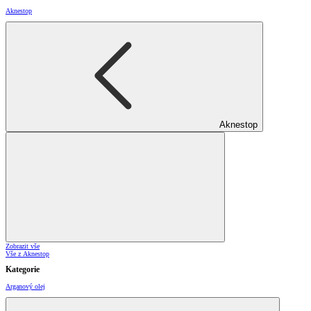
Aknestop
Aknestop
Zobrazit vše
Vše z Aknestop
Kategorie
Arganový olej