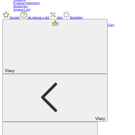
Kyselina hyaluronová
Mořské řasy
Arganový olej
Novinky
Jak pečovat o pleť
Akce
Bestsellery
Vlasy
Vlasy
Vlasy