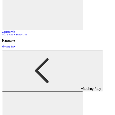
Zobrazit vše
Vše z Face + Body Care
Kategorie
všechny řady
všechny řady