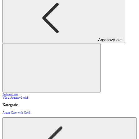
Arganový olej
Zobrazit vše
Vše z Arganový olej
Kategorie
Argan Care with Gold