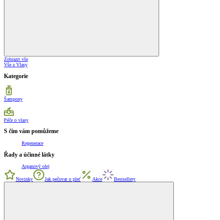
Zobrazit vše
Vše z Vlasy
Kategorie
Šampony
Péče o vlasy
S čím vám pomůžeme
Regenerace
Řady a účinné látky
Arganový olej
Novinky
Jak pečovat o pleť
Akce
Bestsellery