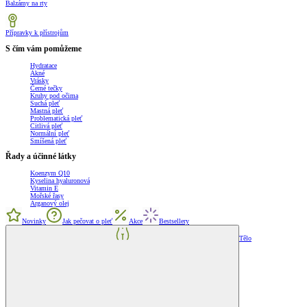
Balzámy na rty
Přípravky k přístrojům
S čím vám pomůžeme
Hydratace
Akné
Vrásky
Černé tečky
Kruhy pod očima
Suchá pleť
Mastná pleť
Problematická pleť
Citlivá pleť
Normální pleť
Smíšená pleť
Řady a účinné látky
Koenzym Q10
Kyselina hyaluronová
Vitamin E
Mořské řasy
Arganový olej
Novinky
Jak pečovat o pleť
Akce
Bestsellery
Tělo