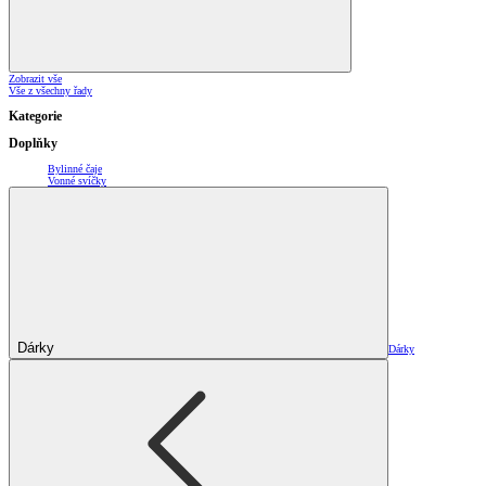
Zobrazit vše
Vše z všechny řady
Kategorie
Doplňky
Bylinné čaje
Vonné svíčky
Dárky
Dárky