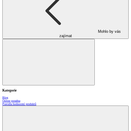
Mohlo by vás
zajímat
Kategorie
Blog
Online poradna
Pravidla hodnocení produktů