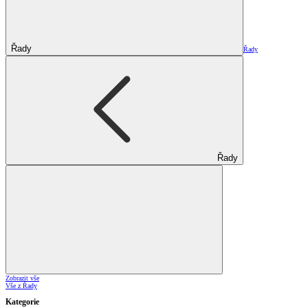
Řady
Řady
Řady
Zobrazit vše
Vše z Řady
Kategorie