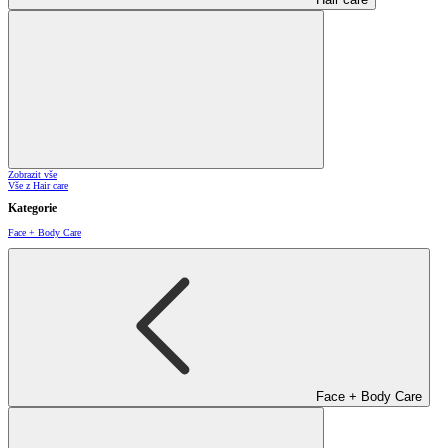
Zobrazit vše
Vše z Hair care
Kategorie
Face + Body Care
Face + Body Care