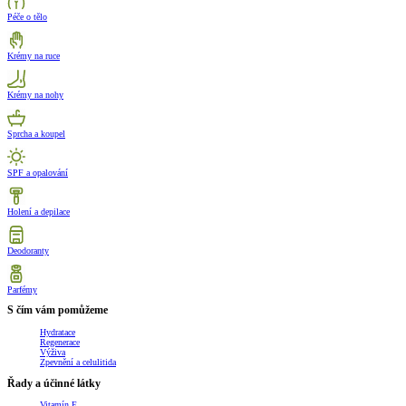
Péče o tělo
Krémy na ruce
Krémy na nohy
Sprcha a koupel
SPF a opalování
Holení a depilace
Deodoranty
Parfémy
S čím vám pomůžeme
Hydratace
Regenerace
Výživa
Zpevnění a celulitida
Řady a účinné látky
Vitamín E