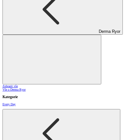
Derma Ryor
Zobrazit vše
Vše z Derma Ryor
Kategorie
Every Day