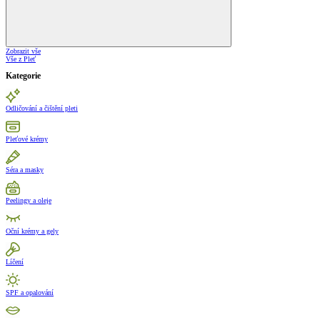
Zobrazit vše
Vše z Pleť
Kategorie
Odličování a čištění pleti
Pleťové krémy
Séra a masky
Peelingy a oleje
Oční krémy a gely
Líčení
SPF a opalování