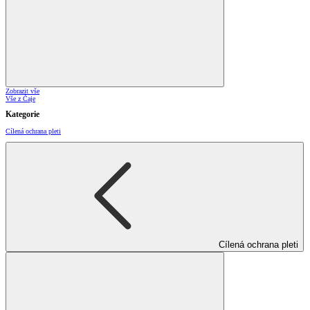
Zobrazit vše
Vše z Čaje
Kategorie
Cílená ochrana pleti
Cílená ochrana pleti