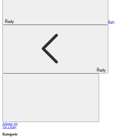
Řady
Řady
Řady
Zobrazit vše
Vše z Řady
Kategorie