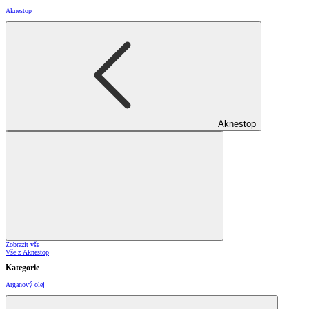
Aknestop
Aknestop
Zobrazit vše
Vše z Aknestop
Kategorie
Arganový olej