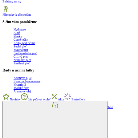
Balzámy na rty
Přípravky k přístrojům
S čím vám pomůžeme
Hydratace
Akné
Vrásky
Černé tečky
Kruhy pod očima
Suchá pleť
Mastná pleť
Problematická pleť
Citlivá pleť
Normální pleť
Smíšená pleť
Řady a účinné látky
Koenzym Q10
Kyselina hyaluronová
Vitamin E
Mořské řasy
Arganový olej
Novinky
Jak pečovat o pleť
Akce
Bestsellery
Tělo