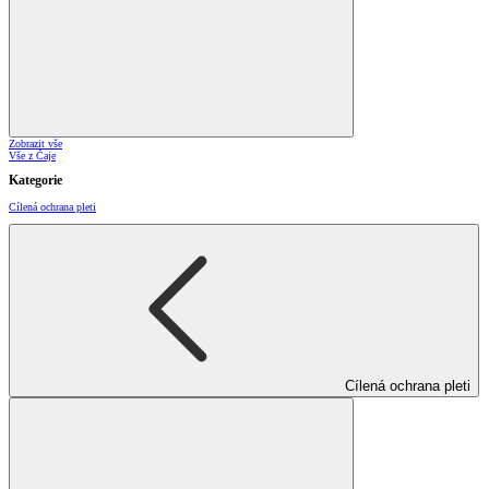
Zobrazit vše
Vše z Čaje
Kategorie
Cílená ochrana pleti
Cílená ochrana pleti