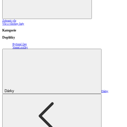
Zobrazit vše
Vše z všechny řady
Kategorie
Doplňky
Bylinné čaje
Vonné svíčky
Dárky
Dárky