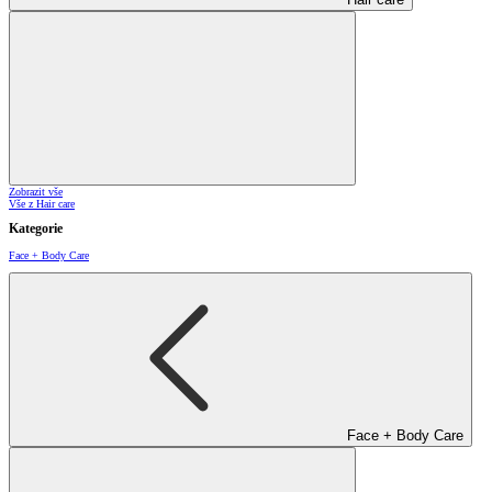
Zobrazit vše
Vše z Hair care
Kategorie
Face + Body Care
Face + Body Care