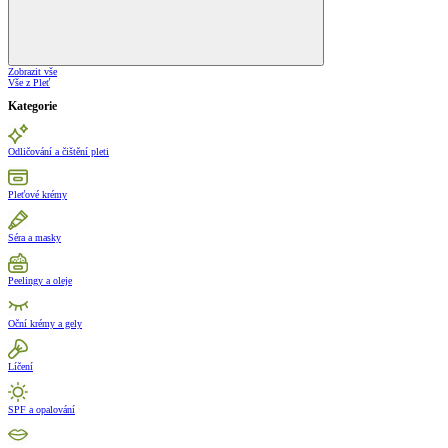
Zobrazit vše
Vše z Pleť
Kategorie
Odličování a čištění pleti
Pleťové krémy
Séra a masky
Peelingy a oleje
Oční krémy a gely
Líčení
SPF a opalování