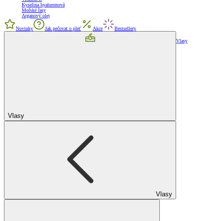
Kyselina hyaluronová
Mořské řasy
Arganový olej
Novinky
Jak pečovat o pleť
Akce
Bestsellery
Vlasy
Vlasy
Vlasy