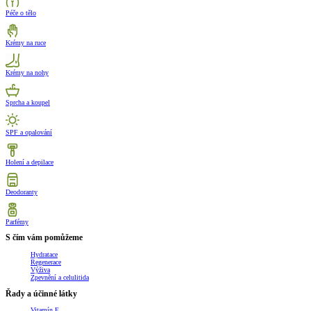
Péče o tělo
Krémy na ruce
Krémy na nohy
Sprcha a koupel
SPF a opalování
Holení a depilace
Deodoranty
Parfémy
S čím vám pomůžeme
Hydratace
Regenerace
Výživa
Zpevnění a celulitida
Řady a účinné látky
Vitamín E