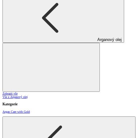
Arganový olej
Zobrazit vše
Vše z Arganový olej
Kategorie
Argan Care with Gold