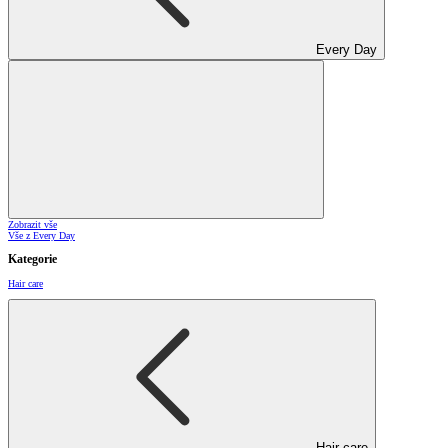
Every Day
Zobrazit vše
Vše z Every Day
Kategorie
Hair care
Hair care