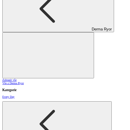
Derma Ryor
Zobrazit vše
Vše z Derma Ryor
Kategorie
Every Day