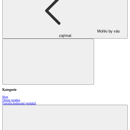
Mohlo by vás
zajímat
Kategorie
Blog
Online poradna
Pravidla hodnocení produktů