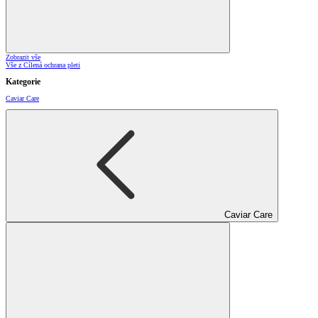
Zobrazit vše
Vše z Cílená ochrana pleti
Kategorie
Caviar Care
Caviar Care