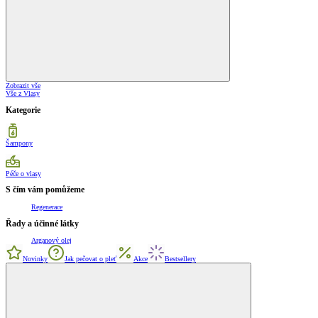
Zobrazit vše
Vše z Vlasy
Kategorie
Šampony
Péče o vlasy
S čím vám pomůžeme
Regenerace
Řady a účinné látky
Arganový olej
Novinky
Jak pečovat o pleť
Akce
Bestsellery