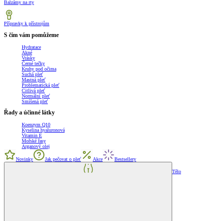
Balzámy na rty
Přípravky k přístrojům
S čím vám pomůžeme
Hydratace
Akné
Vrásky
Černé tečky
Kruhy pod očima
Suchá pleť
Mastná pleť
Problematická pleť
Citlivá pleť
Normální pleť
Smíšená pleť
Řady a účinné látky
Koenzym Q10
Kyselina hyaluronová
Vitamin E
Mořské řasy
Arganový olej
Novinky
Jak pečovat o pleť
Akce
Bestsellery
Tělo