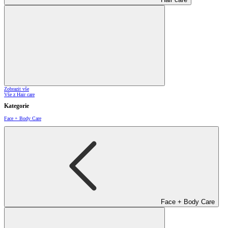
Zobrazit vše
Vše z Hair care
Kategorie
Face + Body Care
Face + Body Care