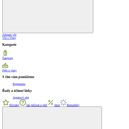
Zobrazit vše
Vše z Vlasy
Kategorie
Šampony
Péče o vlasy
S čím vám pomůžeme
Regenerace
Řady a účinné látky
Arganový olej
Novinky
Jak pečovat o pleť
Akce
Bestsellery