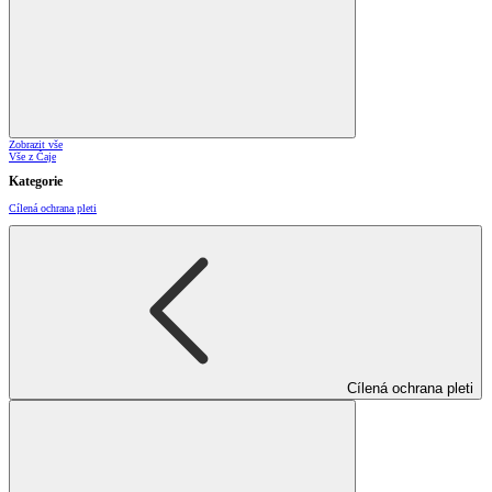
Zobrazit vše
Vše z Čaje
Kategorie
Cílená ochrana pleti
Cílená ochrana pleti