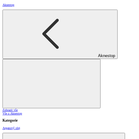
Aknestop
Aknestop
Zobrazit vše
Vše z Aknestop
Kategorie
Arganový olej