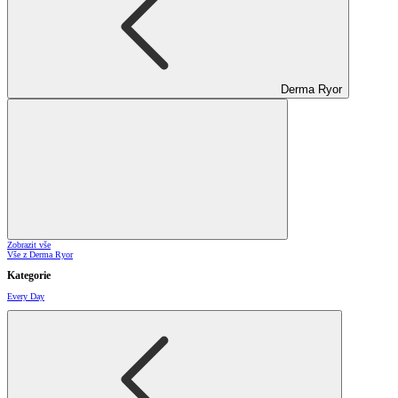
Derma Ryor
Zobrazit vše
Vše z Derma Ryor
Kategorie
Every Day