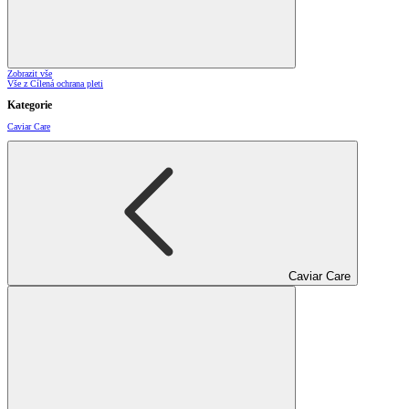
Zobrazit vše
Vše z Cílená ochrana pleti
Kategorie
Caviar Care
Caviar Care