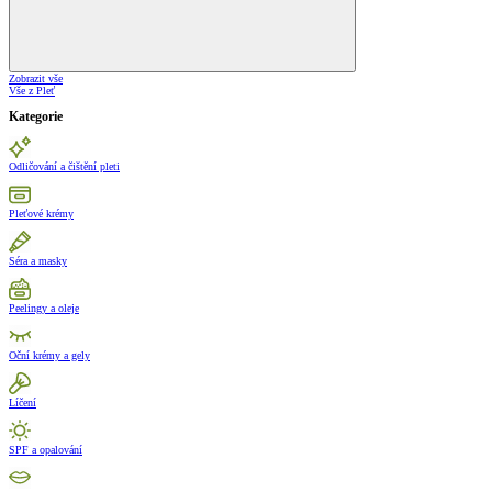
Zobrazit vše
Vše z Pleť
Kategorie
Odličování a čištění pleti
Pleťové krémy
Séra a masky
Peelingy a oleje
Oční krémy a gely
Líčení
SPF a opalování