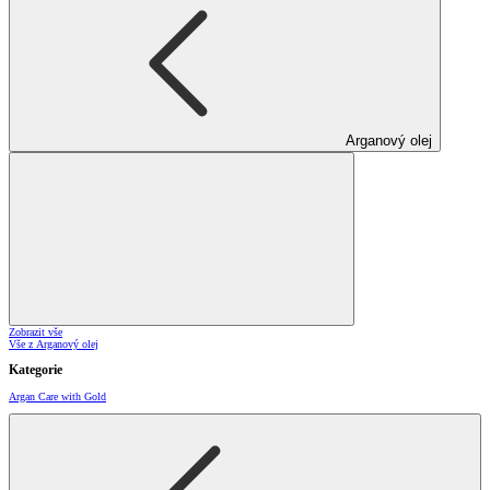
Arganový olej
Zobrazit vše
Vše z Arganový olej
Kategorie
Argan Care with Gold