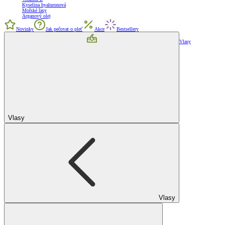
Kyselina hyaluronová
Mořské řasy
Arganový olej
Novinky
Jak pečovat o pleť
Akce
Bestsellery
Vlasy
Vlasy
Vlasy