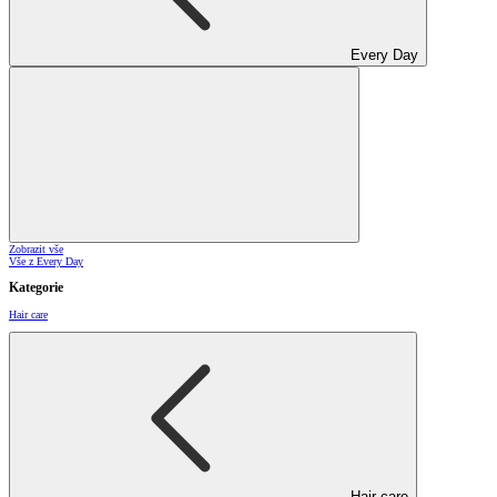
Every Day
Zobrazit vše
Vše z Every Day
Kategorie
Hair care
Hair care