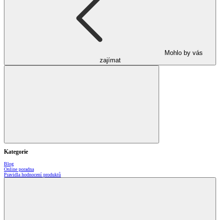
Mohlo by vás
zajímat
Kategorie
Blog
Online poradna
Pravidla hodnocení produktů