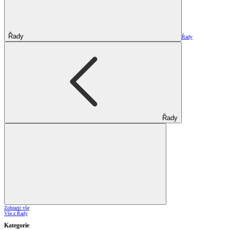
Řady
Řady
Řady
Zobrazit vše
Vše z Řady
Kategorie