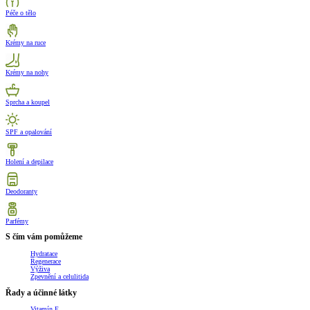
Péče o tělo
Krémy na ruce
Krémy na nohy
Sprcha a koupel
SPF a opalování
Holení a depilace
Deodoranty
Parfémy
S čím vám pomůžeme
Hydratace
Regenerace
Výživa
Zpevnění a celulitida
Řady a účinné látky
Vitamín E