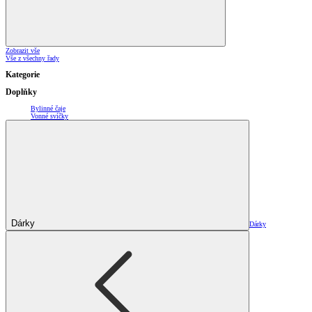
Zobrazit vše
Vše z všechny řady
Kategorie
Doplňky
Bylinné čaje
Vonné svíčky
Dárky
Dárky