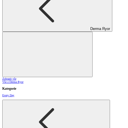
Derma Ryor
Zobrazit vše
Vše z Derma Ryor
Kategorie
Every Day