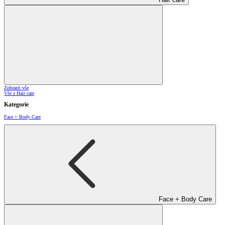
Zobrazit vše
Vše z Hair care
Kategorie
Face + Body Care
Face + Body Care