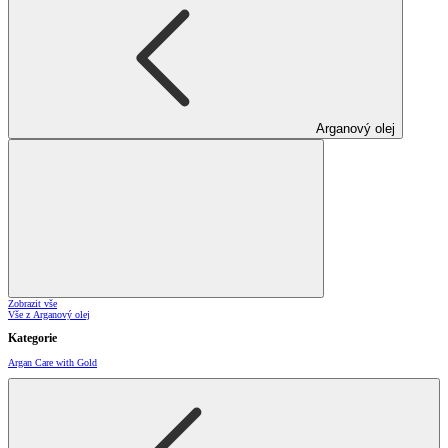
Arganový olej
Zobrazit vše
Vše z Arganový olej
Kategorie
Argan Care with Gold