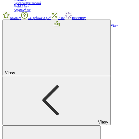
Kyselina hyaluronová
Mořské řasy
Arganový olej
Novinky
Jak pečovat o pleť
Akce
Bestsellery
Vlasy
Vlasy
Vlasy