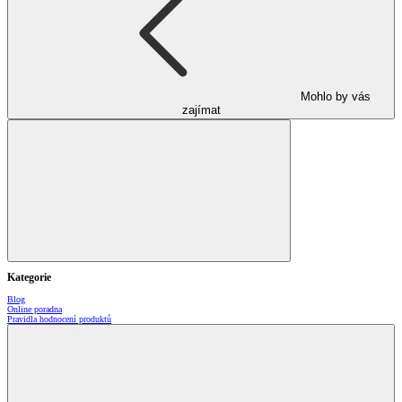
Mohlo by vás
zajímat
Kategorie
Blog
Online poradna
Pravidla hodnocení produktů