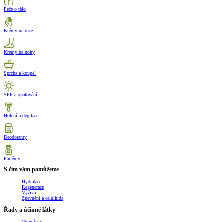
Péče o tělo
Krémy na ruce
Krémy na nohy
Sprcha a koupel
SPF a opalování
Holení a depilace
Deodoranty
Parfémy
S čím vám pomůžeme
Hydratace
Regenerace
Výživa
Zpevnění a celulitida
Řady a účinné látky
Vitamín E