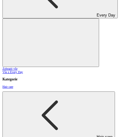
Every Day
Zobrazit vše
Vše z Every Day
Kategorie
Hair care
Hair care