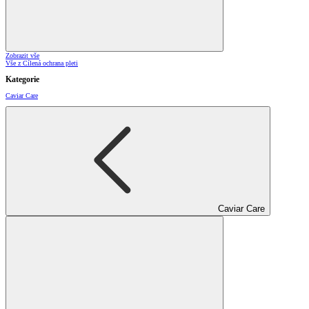
Zobrazit vše
Vše z Cílená ochrana pleti
Kategorie
Caviar Care
Caviar Care