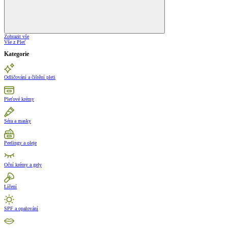
Zobrazit vše
Vše z Pleť
Kategorie
Odličování a čištění pleti
Pleťové krémy
Séra a masky
Peelingy a oleje
Oční krémy a gely
Líčení
SPF a opalování