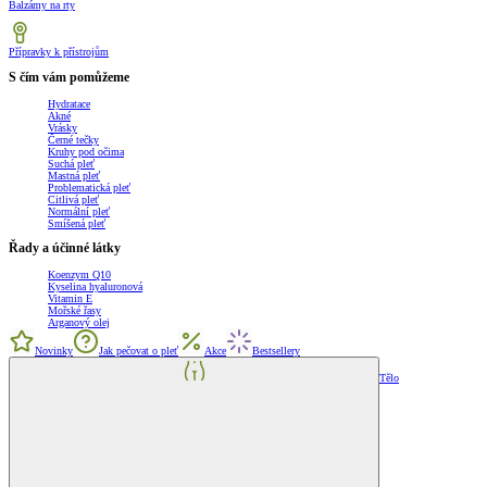
Balzámy na rty
Přípravky k přístrojům
S čím vám pomůžeme
Hydratace
Akné
Vrásky
Černé tečky
Kruhy pod očima
Suchá pleť
Mastná pleť
Problematická pleť
Citlivá pleť
Normální pleť
Smíšená pleť
Řady a účinné látky
Koenzym Q10
Kyselina hyaluronová
Vitamin E
Mořské řasy
Arganový olej
Novinky
Jak pečovat o pleť
Akce
Bestsellery
Tělo