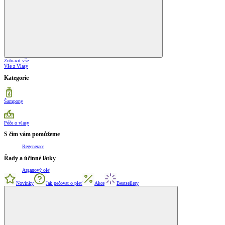
Zobrazit vše
Vše z Vlasy
Kategorie
Šampony
Péče o vlasy
S čím vám pomůžeme
Regenerace
Řady a účinné látky
Arganový olej
Novinky
Jak pečovat o pleť
Akce
Bestsellery