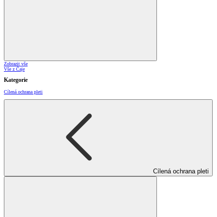
Zobrazit vše
Vše z Čaje
Kategorie
Cílená ochrana pleti
Cílená ochrana pleti