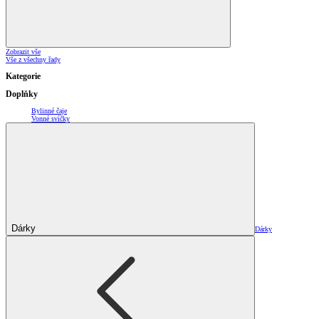
Zobrazit vše
Vše z všechny řady
Kategorie
Doplňky
Bylinné čaje
Vonné svíčky
Dárky
Dárky