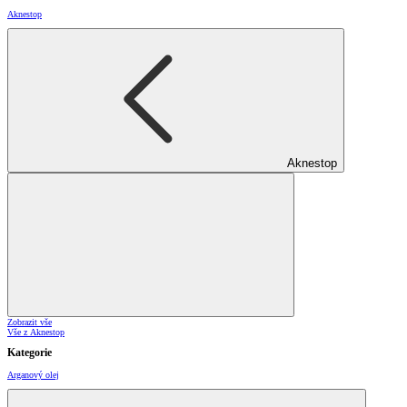
Aknestop
Aknestop
Zobrazit vše
Vše z Aknestop
Kategorie
Arganový olej