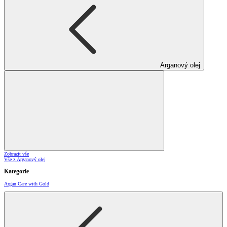
Arganový olej
Zobrazit vše
Vše z Arganový olej
Kategorie
Argan Care with Gold