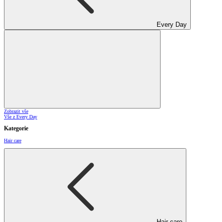
Every Day
Zobrazit vše
Vše z Every Day
Kategorie
Hair care
Hair care