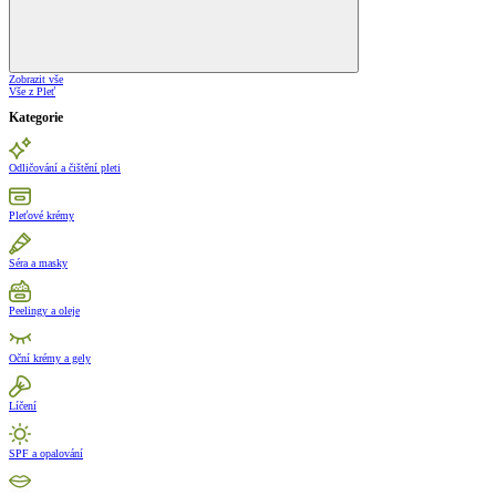
Zobrazit vše
Vše z Pleť
Kategorie
Odličování a čištění pleti
Pleťové krémy
Séra a masky
Peelingy a oleje
Oční krémy a gely
Líčení
SPF a opalování