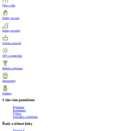
Péče o tělo
Krémy na ruce
Krémy na nohy
Sprcha a koupel
SPF a opalování
Holení a depilace
Deodoranty
Parfémy
S čím vám pomůžeme
Hydratace
Regenerace
Výživa
Zpevnění a celulitida
Řady a účinné látky
Vitamín E