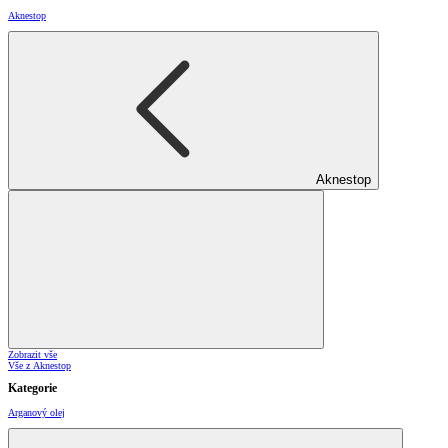
Aknestop
Aknestop
Zobrazit vše
Vše z Aknestop
Kategorie
Arganový olej