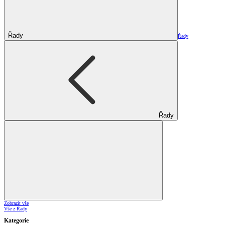
Řady
Řady
Řady
Zobrazit vše
Vše z Řady
Kategorie