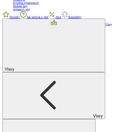
Kyselina hyaluronová
Mořské řasy
Arganový olej
Novinky
Jak pečovat o pleť
Akce
Bestsellery
Vlasy
Vlasy
Vlasy