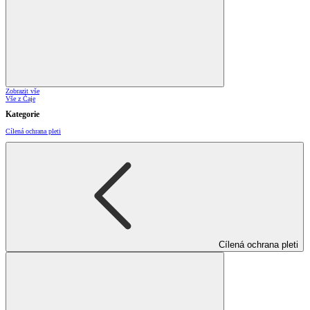
Zobrazit vše
Vše z Čaje
Kategorie
Cílená ochrana pleti
Cílená ochrana pleti