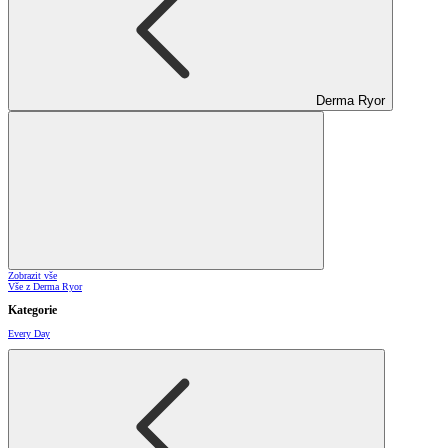
Derma Ryor
Zobrazit vše
Vše z Derma Ryor
Kategorie
Every Day