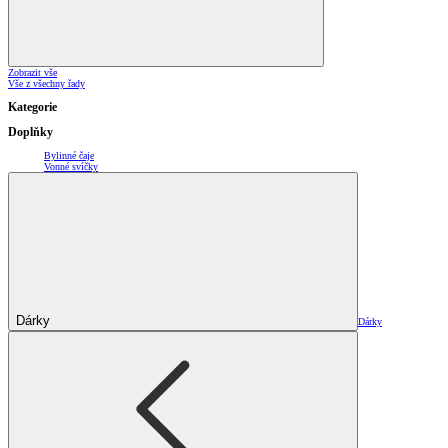
Zobrazit vše
Vše z všechny řady
Kategorie
Doplňky
Bylinné čaje
Vonné svíčky
Dárky
Dárky