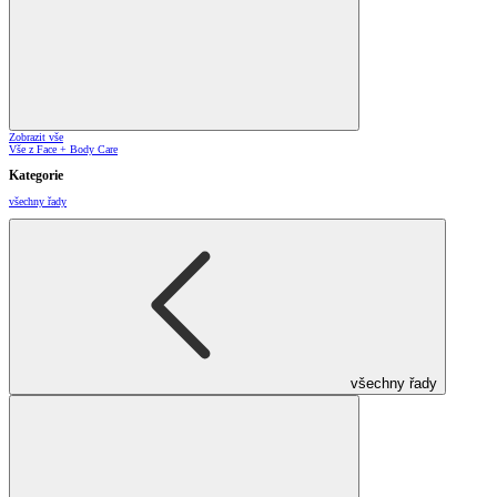
Zobrazit vše
Vše z Face + Body Care
Kategorie
všechny řady
všechny řady