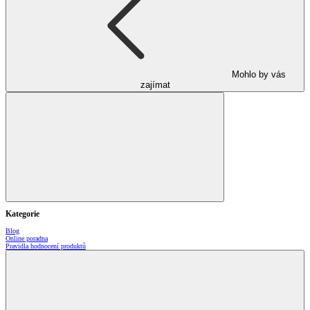
Mohlo by vás
zajímat
Kategorie
Blog
Online poradna
Pravidla hodnocení produktů