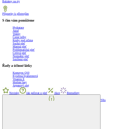
Balzámy na rty
Přípravky k přístrojům
S čím vám pomůžeme
Hydratace
Akné
Vrásky
Černé tečky
Kruhy pod očima
Suchá pleť
Mastná pleť
Problematická pleť
Citlivá pleť
Normální pleť
Smíšená pleť
Řady a účinné látky
Koenzym Q10
Kyselina hyaluronová
Vitamin E
Mořské řasy
Arganový olej
Novinky
Jak pečovat o pleť
Akce
Bestsellery
Tělo