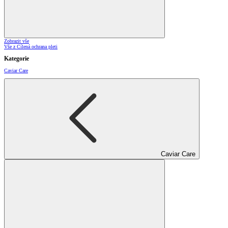
Zobrazit vše
Vše z Cílená ochrana pleti
Kategorie
Caviar Care
Caviar Care