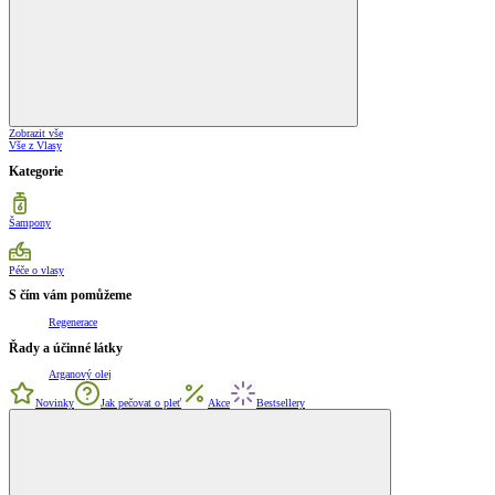
Zobrazit vše
Vše z Vlasy
Kategorie
Šampony
Péče o vlasy
S čím vám pomůžeme
Regenerace
Řady a účinné látky
Arganový olej
Novinky
Jak pečovat o pleť
Akce
Bestsellery