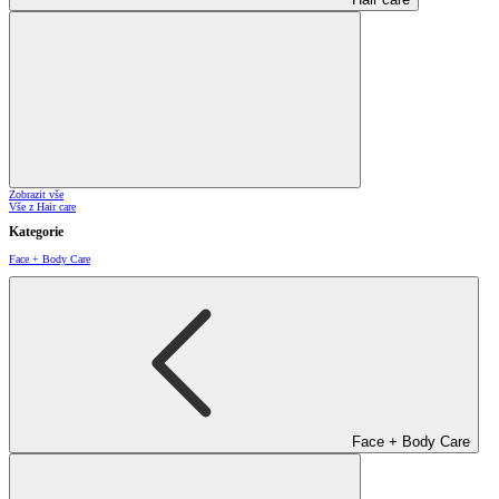
Zobrazit vše
Vše z Hair care
Kategorie
Face + Body Care
Face + Body Care