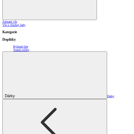
Zobrazit vše
Vše z všechny řady
Kategorie
Doplňky
Bylinné čaje
Vonné svíčky
Dárky
Dárky