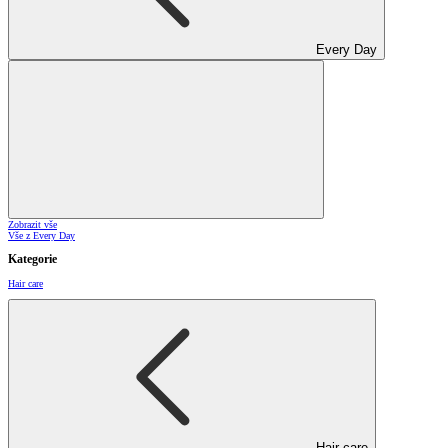
Every Day
Zobrazit vše
Vše z Every Day
Kategorie
Hair care
Hair care