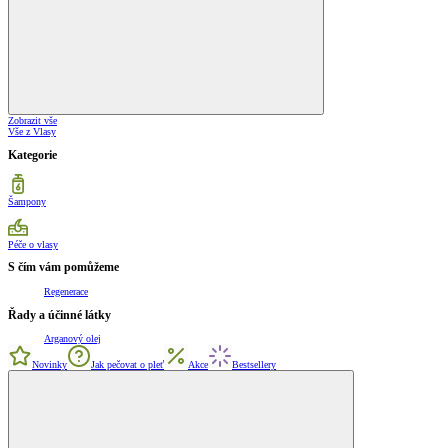
Zobrazit vše
Vše z Vlasy
Kategorie
Šampony
Péče o vlasy
S čím vám pomůžeme
Regenerace
Řady a účinné látky
Arganový olej
Novinky
Jak pečovat o pleť
Akce
Bestsellery