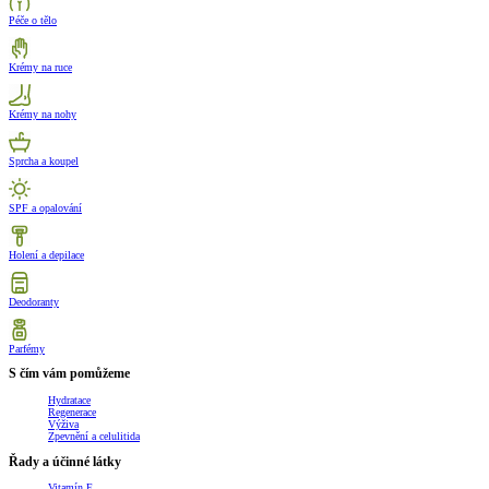
Péče o tělo
Krémy na ruce
Krémy na nohy
Sprcha a koupel
SPF a opalování
Holení a depilace
Deodoranty
Parfémy
S čím vám pomůžeme
Hydratace
Regenerace
Výživa
Zpevnění a celulitida
Řady a účinné látky
Vitamín E