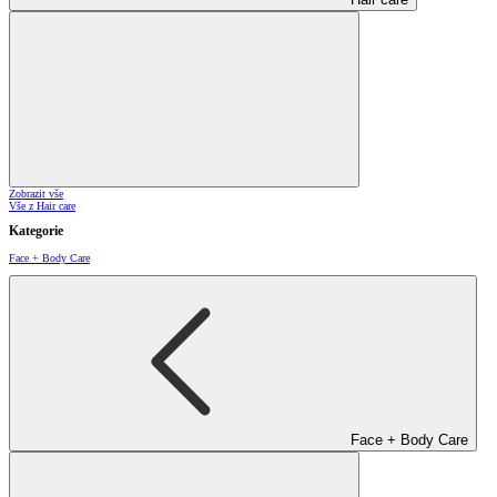
Zobrazit vše
Vše z Hair care
Kategorie
Face + Body Care
Face + Body Care