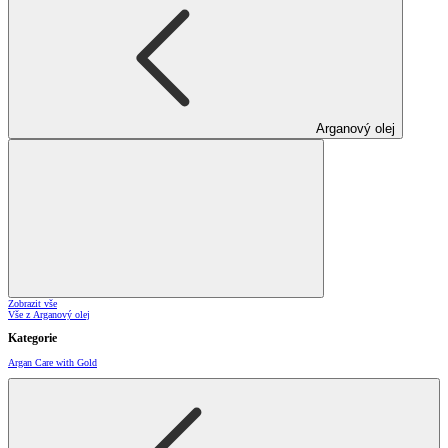
Arganový olej
Zobrazit vše
Vše z Arganový olej
Kategorie
Argan Care with Gold