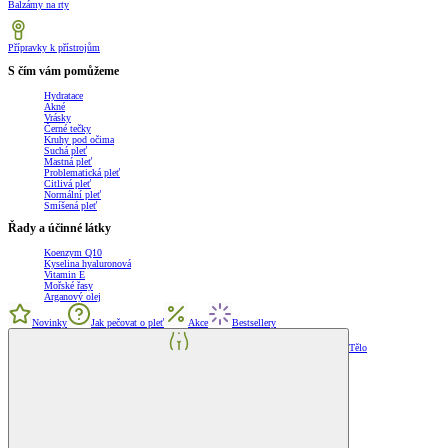
Balzámy na rty
Přípravky k přístrojům
S čím vám pomůžeme
Hydratace
Akné
Vrásky
Černé tečky
Kruhy pod očima
Suchá pleť
Mastná pleť
Problematická pleť
Citlivá pleť
Normální pleť
Smíšená pleť
Řady a účinné látky
Koenzym Q10
Kyselina hyaluronová
Vitamin E
Mořské řasy
Arganový olej
Novinky
Jak pečovat o pleť
Akce
Bestsellery
Tělo