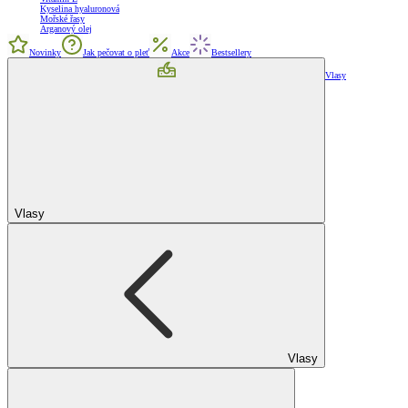
Kyselina hyaluronová
Mořské řasy
Arganový olej
Novinky
Jak pečovat o pleť
Akce
Bestsellery
Vlasy
Vlasy
Vlasy