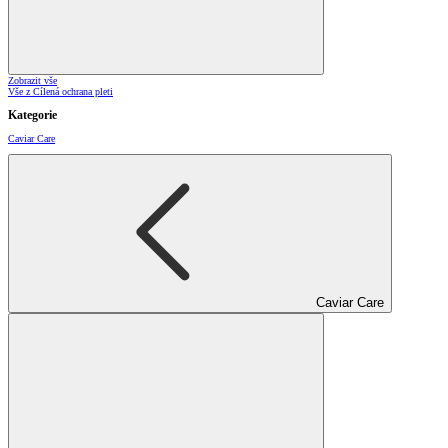
Zobrazit vše
Vše z Cílená ochrana pleti
Kategorie
Caviar Care
Caviar Care