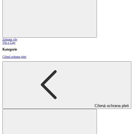
Zobrazit vše
Vše z Čaje
Kategorie
Cílená ochrana pleti
Cílená ochrana pleti