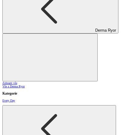
Derma Ryor
Zobrazit vše
Vše z Derma Ryor
Kategorie
Every Day