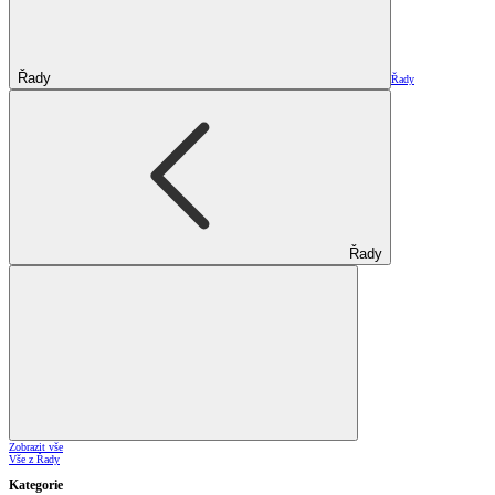
Řady
Řady
Řady
Zobrazit vše
Vše z Řady
Kategorie