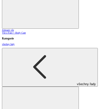
Zobrazit vše
Vše z Face + Body Care
Kategorie
všechny řady
všechny řady