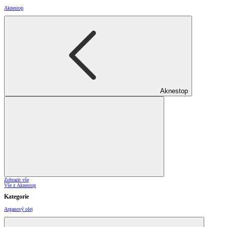
Aknestop
Aknestop
Zobrazit vše
Vše z Aknestop
Kategorie
Arganový olej