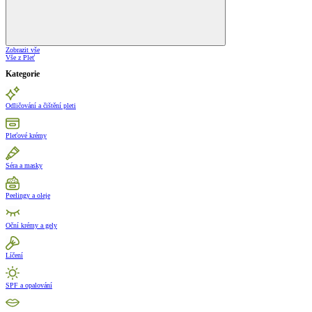
Zobrazit vše
Vše z Pleť
Kategorie
Odličování a čištění pleti
Pleťové krémy
Séra a masky
Peelingy a oleje
Oční krémy a gely
Líčení
SPF a opalování