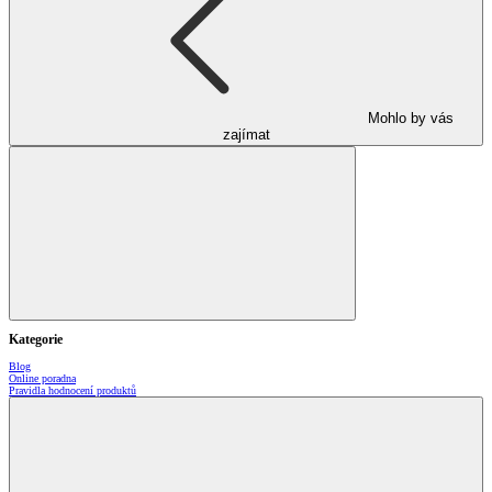
Mohlo by vás
zajímat
Kategorie
Blog
Online poradna
Pravidla hodnocení produktů