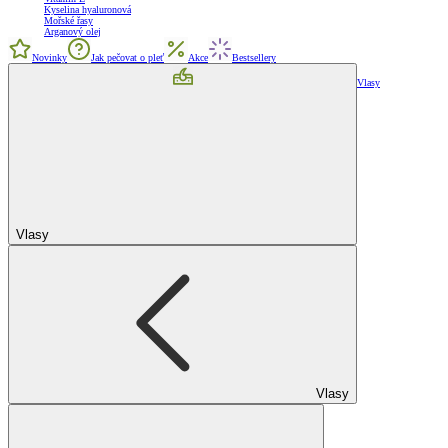
Kyselina hyaluronová
Mořské řasy
Arganový olej
Novinky
Jak pečovat o pleť
Akce
Bestsellery
Vlasy
Vlasy
Vlasy