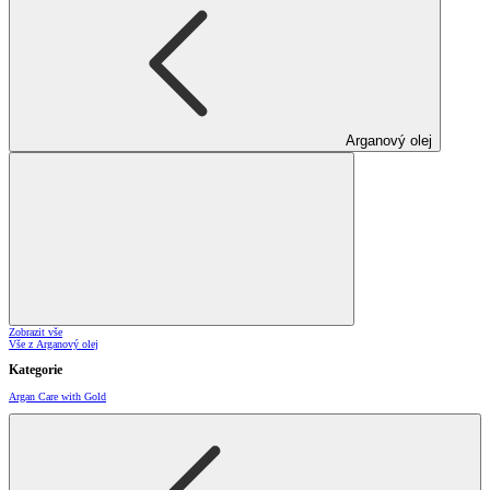
Arganový olej
Zobrazit vše
Vše z Arganový olej
Kategorie
Argan Care with Gold