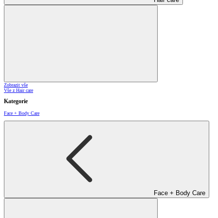
Zobrazit vše
Vše z Hair care
Kategorie
Face + Body Care
Face + Body Care