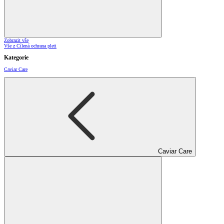
Zobrazit vše
Vše z Cílená ochrana pleti
Kategorie
Caviar Care
Caviar Care