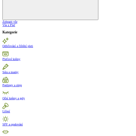
Zobrazit vše
Vše z Pleť
Kategorie
Odličování a čištění pleti
Pleťové krémy
Séra a masky
Peelingy a oleje
Oční krémy a gely
Líčení
SPF a opalování