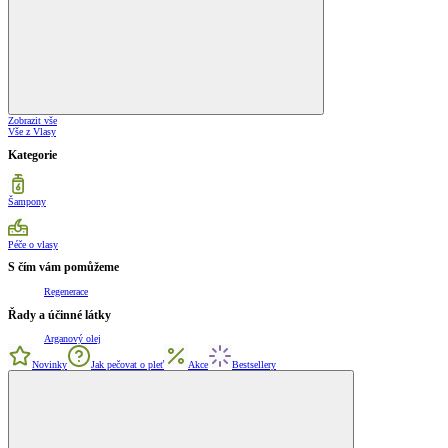
Zobrazit vše
Vše z Vlasy
Kategorie
Šampony
Péče o vlasy
S čím vám pomůžeme
Regenerace
Řady a účinné látky
Arganový olej
Novinky
Jak pečovat o pleť
Akce
Bestsellery