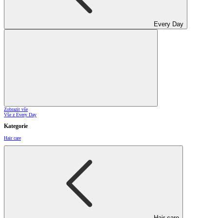
Every Day
Zobrazit vše
Vše z Every Day
Kategorie
Hair care
Hair care