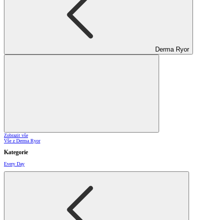
Derma Ryor
Zobrazit vše
Vše z Derma Ryor
Kategorie
Every Day