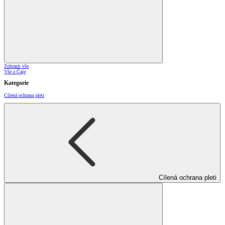
Zobrazit vše
Vše z Čaje
Kategorie
Cílená ochrana pleti
Cílená ochrana pleti