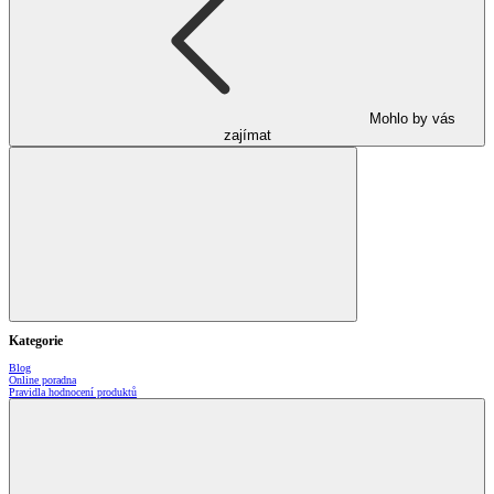
Mohlo by vás
zajímat
Kategorie
Blog
Online poradna
Pravidla hodnocení produktů