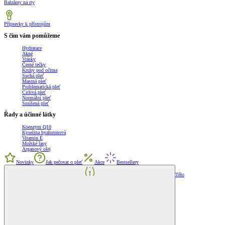
Balzámy na rty
Přípravky k přístrojům
S čím vám pomůžeme
Hydratace
Akné
Vrásky
Černé tečky
Kruhy pod očima
Suchá pleť
Mastná pleť
Problematická pleť
Citlivá pleť
Normální pleť
Smíšená pleť
Řady a účinné látky
Koenzym Q10
Kyselina hyaluronová
Vitamin E
Mořské řasy
Arganový olej
Novinky
Jak pečovat o pleť
Akce
Bestsellery
Tělo