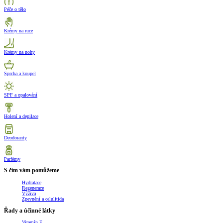
Péče o tělo
Krémy na ruce
Krémy na nohy
Sprcha a koupel
SPF a opalování
Holení a depilace
Deodoranty
Parfémy
S čím vám pomůžeme
Hydratace
Regenerace
Výživa
Zpevnění a celulitida
Řady a účinné látky
Vitamín E