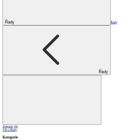
Řady
Řady
Řady
Zobrazit vše
Vše z Řady
Kategorie