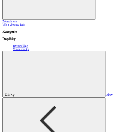
Zobrazit vše
Vše z všechny řady
Kategorie
Doplňky
Bylinné čaje
Vonné svíčky
Dárky
Dárky