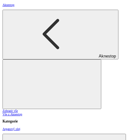
Aknestop
Aknestop
Zobrazit vše
Vše z Aknestop
Kategorie
Arganový olej