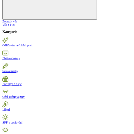
Zobrazit vše
Vše z Pleť
Kategorie
Odličování a čištění pleti
Pleťové krémy
Séra a masky
Peelingy a oleje
Oční krémy a gely
Líčení
SPF a opalování