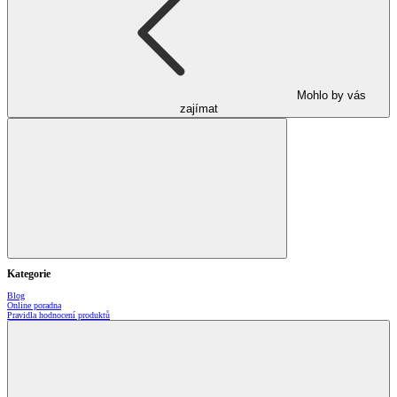
Mohlo by vás
zajímat
Kategorie
Blog
Online poradna
Pravidla hodnocení produktů