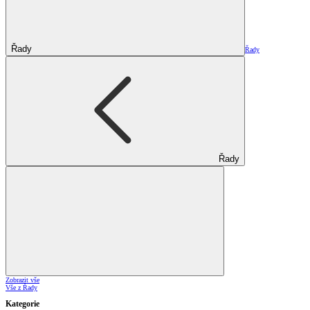
Řady
Řady
Řady
Zobrazit vše
Vše z Řady
Kategorie