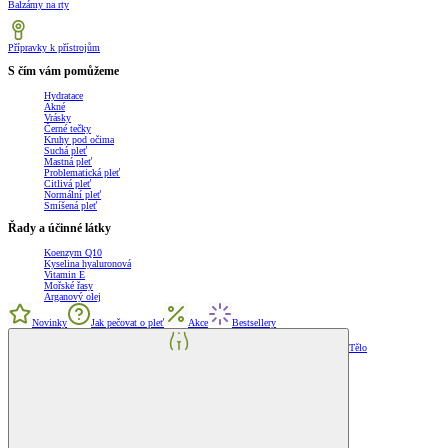
Balzámy na rty
Přípravky k přístrojům
S čím vám pomůžeme
Hydratace
Akné
Vrásky
Černé tečky
Kruhy pod očima
Suchá pleť
Mastná pleť
Problematická pleť
Citlivá pleť
Normální pleť
Smíšená pleť
Řady a účinné látky
Koenzym Q10
Kyselina hyaluronová
Vitamin E
Mořské řasy
Arganový olej
Novinky
Jak pečovat o pleť
Akce
Bestsellery
Tělo