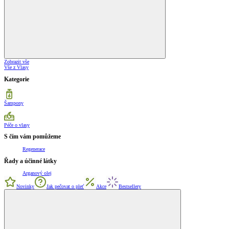
Zobrazit vše
Vše z Vlasy
Kategorie
Šampony
Péče o vlasy
S čím vám pomůžeme
Regenerace
Řady a účinné látky
Arganový olej
Novinky
Jak pečovat o pleť
Akce
Bestsellery