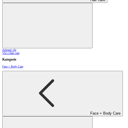
Zobrazit vše
Vše z Hair care
Kategorie
Face + Body Care
Face + Body Care