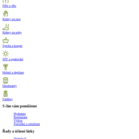
Péče o tělo
Krémy na ruce
Krémy na nohy
Sprcha a koupel
SPF a opalování
Holení a depilace
Deodoranty
Parfémy
S čím vám pomůžeme
Hydratace
Regenerace
Výživa
Zpevnění a celulitida
Řady a účinné látky
Vitamín E