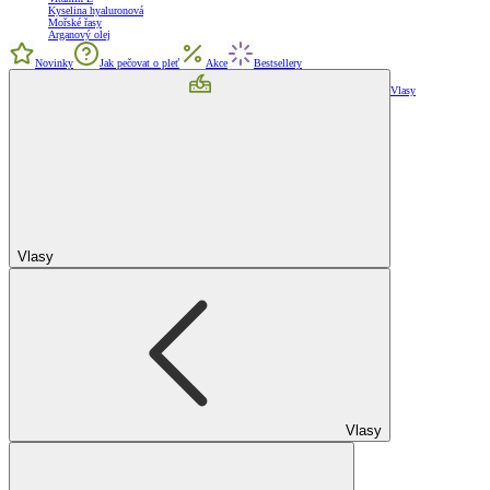
Kyselina hyaluronová
Mořské řasy
Arganový olej
Novinky
Jak pečovat o pleť
Akce
Bestsellery
Vlasy
Vlasy
Vlasy