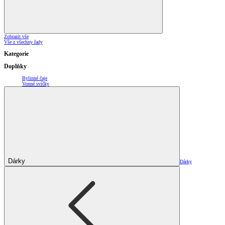
Zobrazit vše
Vše z všechny řady
Kategorie
Doplňky
Bylinné čaje
Vonné svíčky
Dárky
Dárky