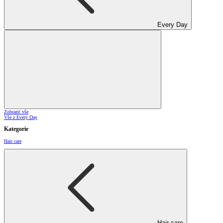
Every Day
Zobrazit vše
Vše z Every Day
Kategorie
Hair care
Hair care