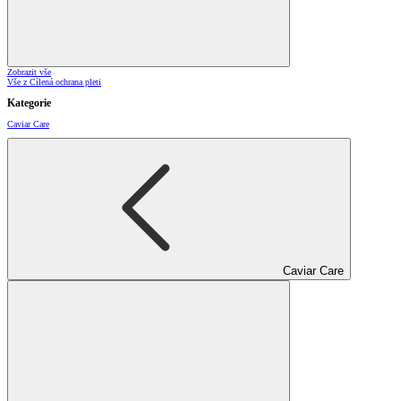
Zobrazit vše
Vše z Cílená ochrana pleti
Kategorie
Caviar Care
Caviar Care