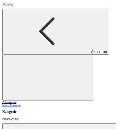
Aknestop
Aknestop
Zobrazit vše
Vše z Aknestop
Kategorie
Arganový olej