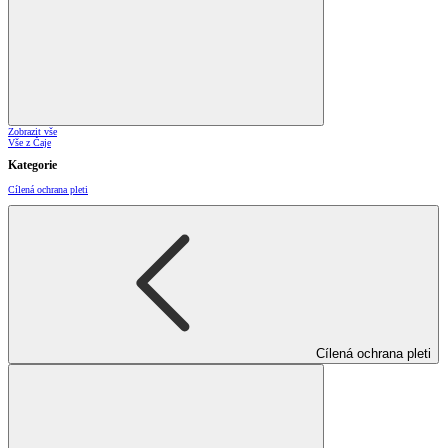
Zobrazit vše
Vše z Čaje
Kategorie
Cílená ochrana pleti
Cílená ochrana pleti