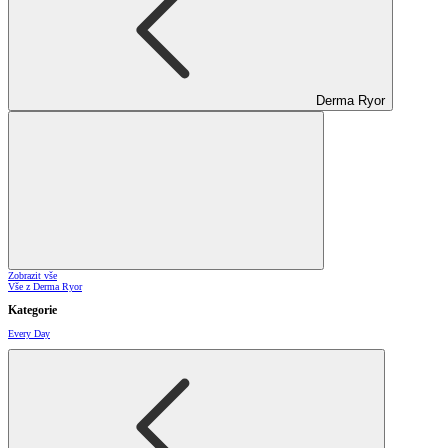
Derma Ryor
Zobrazit vše
Vše z Derma Ryor
Kategorie
Every Day