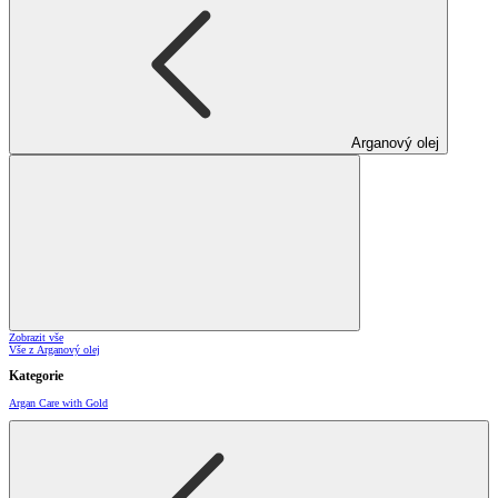
Arganový olej
Zobrazit vše
Vše z Arganový olej
Kategorie
Argan Care with Gold