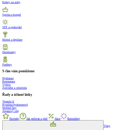
Krémy na nohy
Sprcha a koupel
SPF a opalování
Holení a depilace
Deodoranty
Parfémy
S čím vám pomůžeme
Hydratace
Regenerace
Výživa
Zpevnění a celulitida
Řady a účinné látky
Vitamín E
Kyselina hyaluronová
Mořské řasy
Arganový olej
Novinky
Jak pečovat o pleť
Akce
Bestsellery
Vlasy