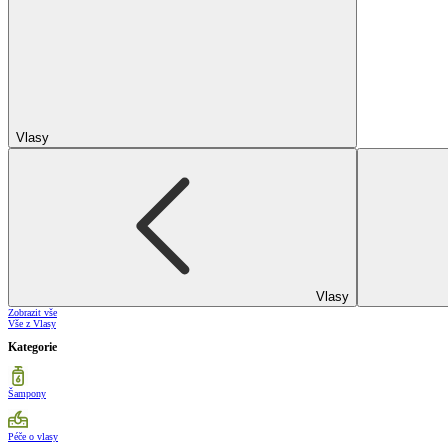
Vlasy
Vlasy
Zobrazit vše
Vše z Vlasy
Kategorie
Šampony
Péče o vlasy