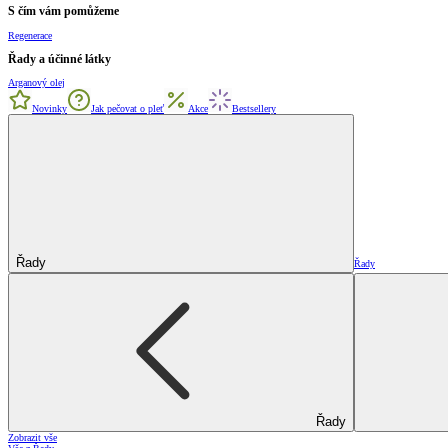
S čím vám pomůžeme
Regenerace
Řady a účinné látky
Arganový olej
Novinky
Jak pečovat o pleť
Akce
Bestsellery
Řady
Řady
Řady
Zobrazit vše