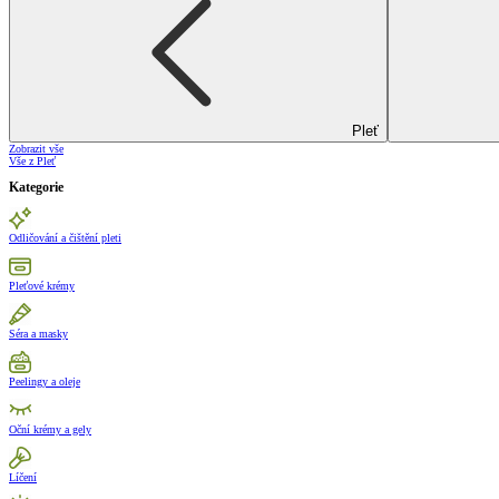
Pleť
Zobrazit vše
Vše z Pleť
Kategorie
Odličování a čištění pleti
Pleťové krémy
Séra a masky
Peelingy a oleje
Oční krémy a gely
Líčení