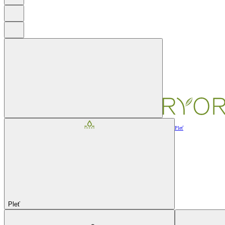
Pleť
Pleť