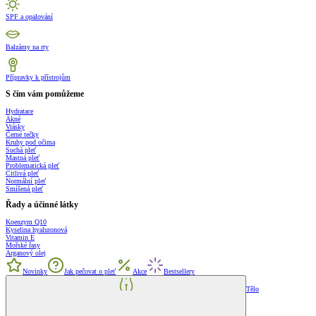
SPF a opalování
Balzámy na rty
Přípravky k přístrojům
S čím vám pomůžeme
Hydratace
Akné
Vrásky
Černé tečky
Kruhy pod očima
Suchá pleť
Mastná pleť
Problematická pleť
Citlivá pleť
Normální pleť
Smíšená pleť
Řady a účinné látky
Koenzym Q10
Kyselina hyaluronová
Vitamin E
Mořské řasy
Arganový olej
Novinky
Jak pečovat o pleť
Akce
Bestsellery
Tělo