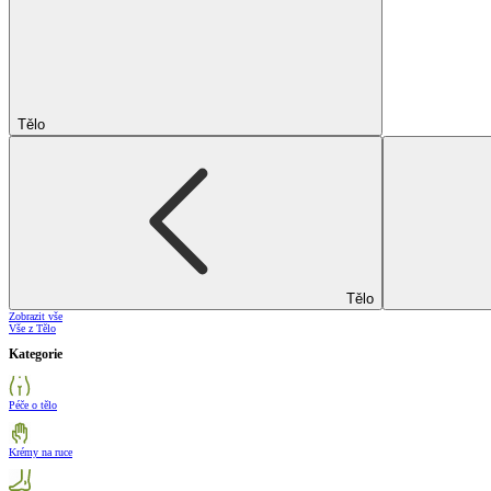
Tělo
Tělo
Zobrazit vše
Vše z Tělo
Kategorie
Péče o tělo
Krémy na ruce