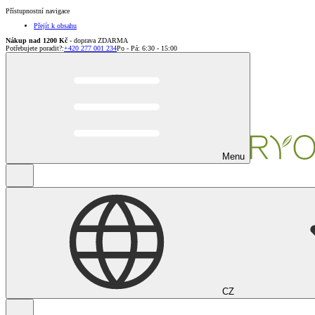
Přístupnostní navigace
Přejít k obsahu
Nákup nad 1200 Kč
- doprava ZDARMA
Potřebujete poradit?
:
+420 277 001 234
Po - Pá: 6:30 - 15:00
Menu
CZ