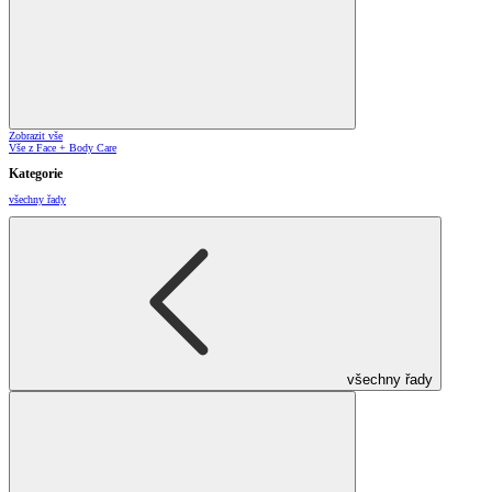
Zobrazit vše
Vše z Face + Body Care
Kategorie
všechny řady
všechny řady