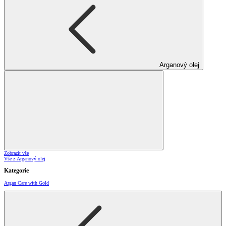
Arganový olej
Zobrazit vše
Vše z Arganový olej
Kategorie
Argan Care with Gold