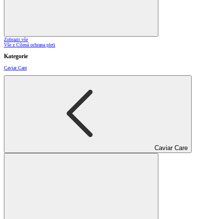
Zobrazit vše
Vše z Cílená ochrana pleti
Kategorie
Caviar Care
Caviar Care