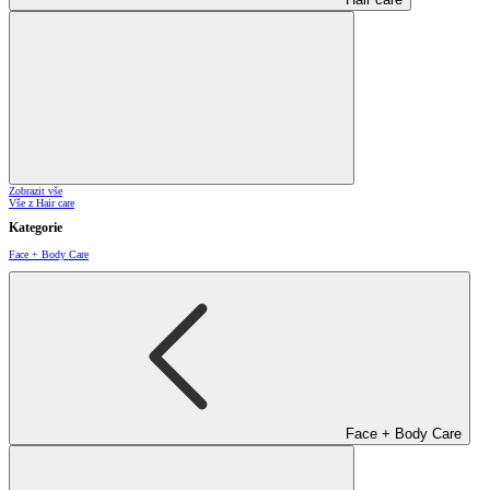
Zobrazit vše
Vše z Hair care
Kategorie
Face + Body Care
Face + Body Care