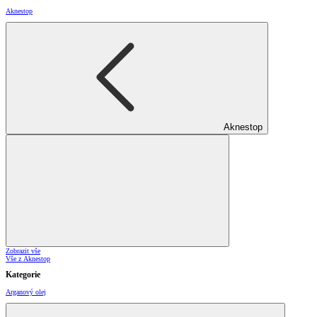
Aknestop
Aknestop
Zobrazit vše
Vše z Aknestop
Kategorie
Arganový olej