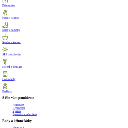
Péče o tělo
Krémy na ruce
Krémy na nohy
Sprcha a koupel
SPF a opalování
Holení a depilace
Deodoranty
Parfémy
S čím vám pomůžeme
Hydratace
Regenerace
Výživa
Zpevnění a celulitida
Řady a účinné látky
Vitamín E