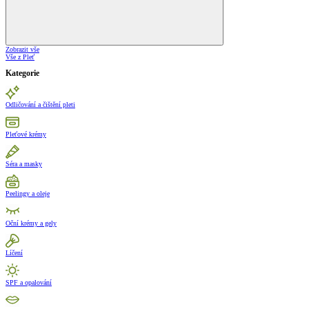
Zobrazit vše
Vše z Pleť
Kategorie
Odličování a čištění pleti
Pleťové krémy
Séra a masky
Peelingy a oleje
Oční krémy a gely
Líčení
SPF a opalování