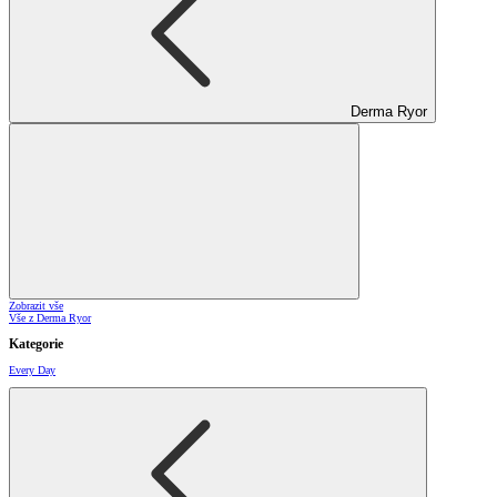
Derma Ryor
Zobrazit vše
Vše z Derma Ryor
Kategorie
Every Day