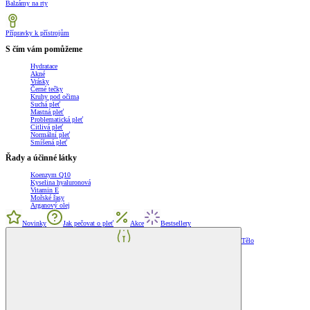
Balzámy na rty
Přípravky k přístrojům
S čím vám pomůžeme
Hydratace
Akné
Vrásky
Černé tečky
Kruhy pod očima
Suchá pleť
Mastná pleť
Problematická pleť
Citlivá pleť
Normální pleť
Smíšená pleť
Řady a účinné látky
Koenzym Q10
Kyselina hyaluronová
Vitamin E
Mořské řasy
Arganový olej
Novinky
Jak pečovat o pleť
Akce
Bestsellery
Tělo