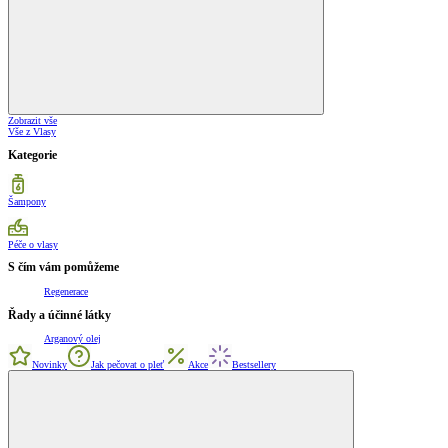
Zobrazit vše
Vše z Vlasy
Kategorie
Šampony
Péče o vlasy
S čím vám pomůžeme
Regenerace
Řady a účinné látky
Arganový olej
Novinky
Jak pečovat o pleť
Akce
Bestsellery