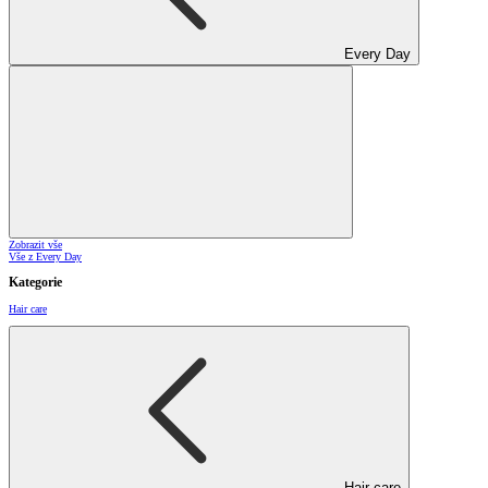
Every Day
Zobrazit vše
Vše z Every Day
Kategorie
Hair care
Hair care