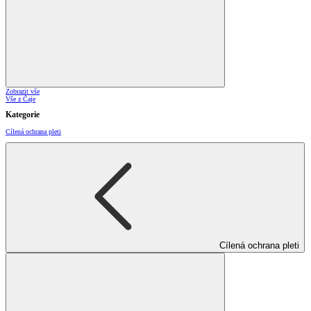
Zobrazit vše
Vše z Čaje
Kategorie
Cílená ochrana pleti
Cílená ochrana pleti