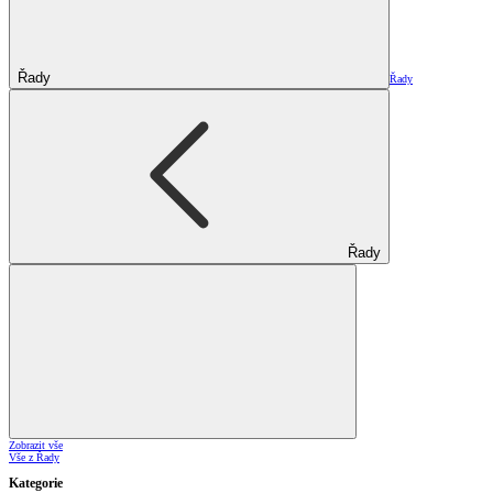
Řady
Řady
Řady
Zobrazit vše
Vše z Řady
Kategorie