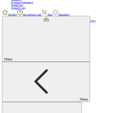
Kyselina hyaluronová
Mořské řasy
Arganový olej
Novinky
Jak pečovat o pleť
Akce
Bestsellery
Vlasy
Vlasy
Vlasy