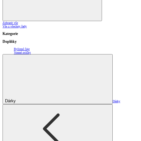
Zobrazit vše
Vše z všechny řady
Kategorie
Doplňky
Bylinné čaje
Vonné svíčky
Dárky
Dárky