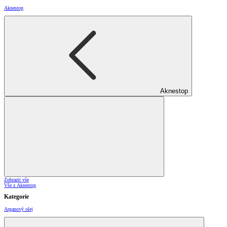
Aknestop
Aknestop
Zobrazit vše
Vše z Aknestop
Kategorie
Arganový olej