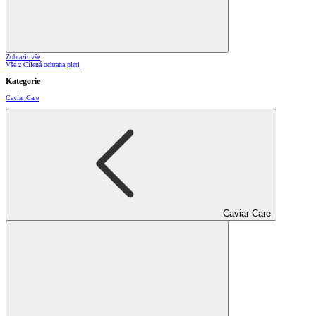
Zobrazit vše
Vše z Cílená ochrana pleti
Kategorie
Caviar Care
Caviar Care