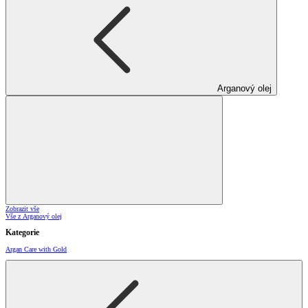
Arganový olej
Zobrazit vše
Vše z Arganový olej
Kategorie
Argan Care with Gold