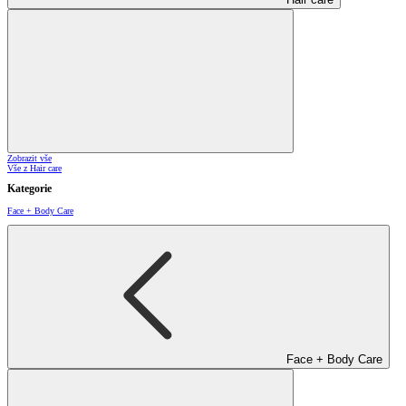
Zobrazit vše
Vše z Hair care
Kategorie
Face + Body Care
Face + Body Care