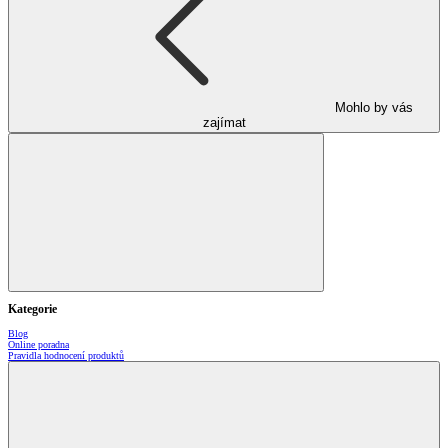
Mohlo by vás
zajímat
Kategorie
Blog
Online poradna
Pravidla hodnocení produktů