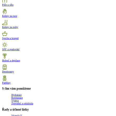
Péče o tělo
Krémy na ruce
Krémy na nohy
Sprcha a koupel
SPF a opalování
Holení a depilace
Deodoranty
Parfémy
S čím vám pomůžeme
Hydratace
Regenerace
Výživa
Zpevnění a celulitida
Řady a účinné látky
Vitamín E