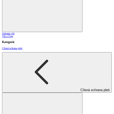
Zobrazit vše
Vše z Čaje
Kategorie
Cílená ochrana pleti
Cílená ochrana pleti