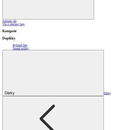
Zobrazit vše
Vše z všechny řady
Kategorie
Doplňky
Bylinné čaje
Vonné svíčky
Dárky
Dárky