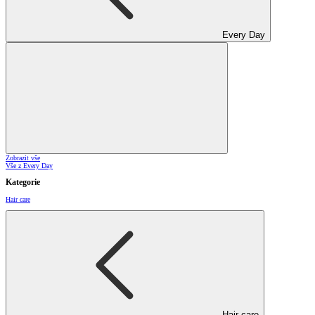
Every Day
Zobrazit vše
Vše z Every Day
Kategorie
Hair care
Hair care