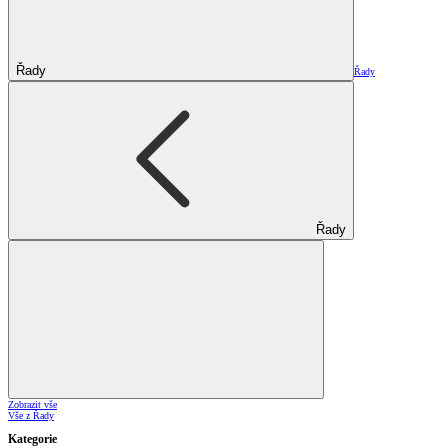
Řady
Řady
Řady
Zobrazit vše
Vše z Řady
Kategorie