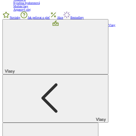
Kyselina hyaluronová
Mořské řasy
Arganový olej
Novinky
Jak pečovat o pleť
Akce
Bestsellery
Vlasy
Vlasy
Vlasy