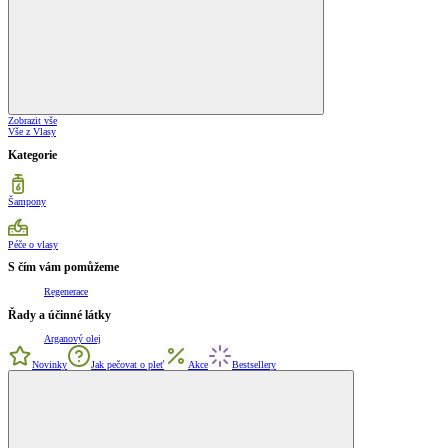
Zobrazit vše
Vše z Vlasy
Kategorie
Šampony
Péče o vlasy
S čím vám pomůžeme
Regenerace
Řady a účinné látky
Arganový olej
Novinky
Jak pečovat o pleť
Akce
Bestsellery