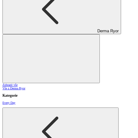
Derma Ryor
Zobrazit vše
Vše z Derma Ryor
Kategorie
Every Day