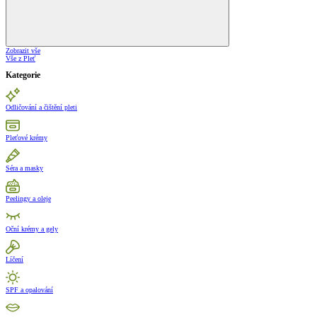
Zobrazit vše
Vše z Pleť
Kategorie
Odličování a čištění pleti
Pleťové krémy
Séra a masky
Peelingy a oleje
Oční krémy a gely
Líčení
SPF a opalování