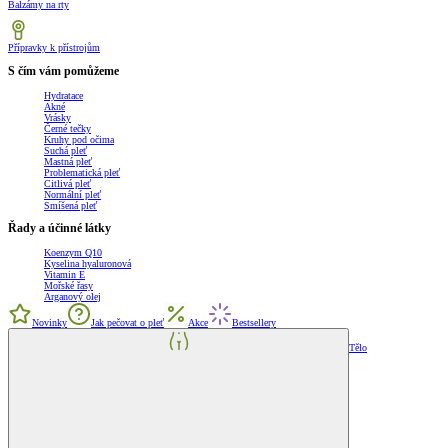
Balzámy na rty
Přípravky k přístrojům
S čím vám pomůžeme
Hydratace
Akné
Vrásky
Černé tečky
Kruhy pod očima
Suchá pleť
Mastná pleť
Problematická pleť
Citlivá pleť
Normální pleť
Smíšená pleť
Řady a účinné látky
Koenzym Q10
Kyselina hyaluronová
Vitamin E
Mořské řasy
Arganový olej
Novinky
Jak pečovat o pleť
Akce
Bestsellery
Tělo