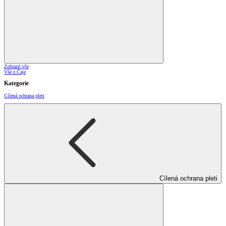
Zobrazit vše
Vše z Čaje
Kategorie
Cílená ochrana pleti
Cílená ochrana pleti