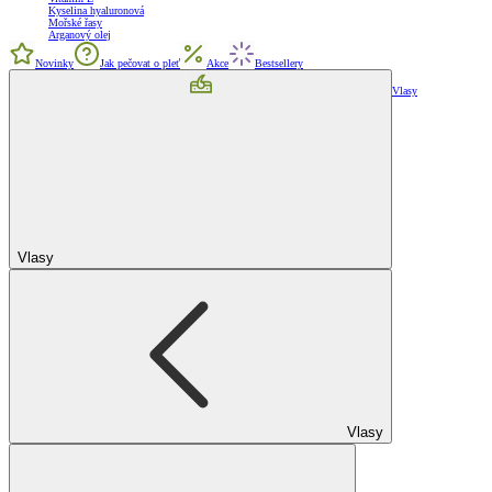
Kyselina hyaluronová
Mořské řasy
Arganový olej
Novinky
Jak pečovat o pleť
Akce
Bestsellery
Vlasy
Vlasy
Vlasy