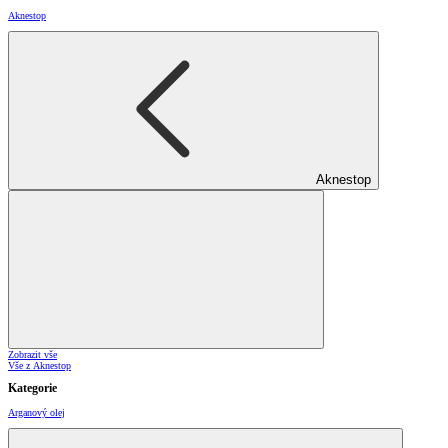
Aknestop
Aknestop
Zobrazit vše
Vše z Aknestop
Kategorie
Arganový olej