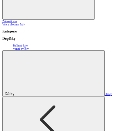
Zobrazit vše
Vše z všechny řady
Kategorie
Doplňky
Bylinné čaje
Vonné svíčky
Dárky
Dárky