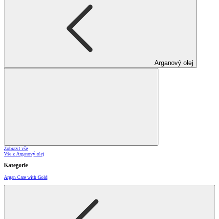
Arganový olej
Zobrazit vše
Vše z Arganový olej
Kategorie
Argan Care with Gold