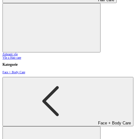
Zobrazit vše
Vše z Hair care
Kategorie
Face + Body Care
Face + Body Care