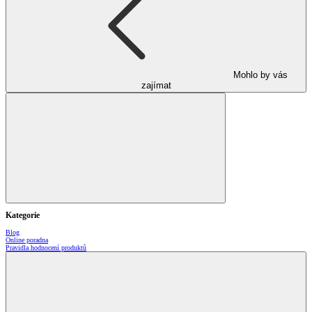
Mohlo by vás
zajímat
Kategorie
Blog
Online poradna
Pravidla hodnocení produktů