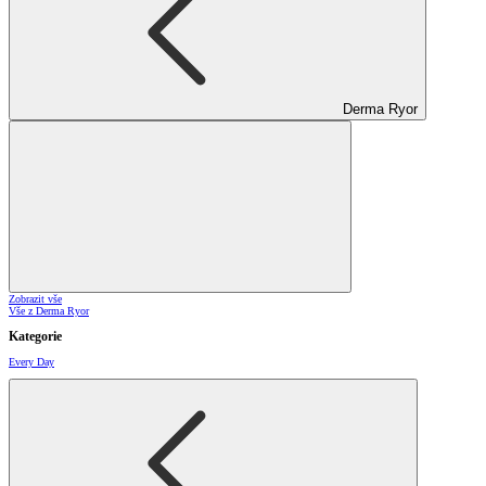
Derma Ryor
Zobrazit vše
Vše z Derma Ryor
Kategorie
Every Day