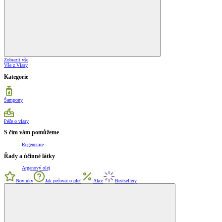
Zobrazit vše
Vše z Vlasy
Kategorie
Šampony
Péče o vlasy
S čím vám pomůžeme
Regenerace
Řady a účinné látky
Arganový olej
Novinky
Jak pečovat o pleť
Akce
Bestsellery