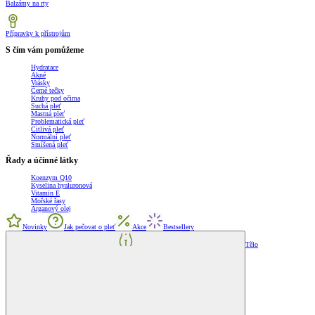
Balzámy na rty
Přípravky k přístrojům
S čím vám pomůžeme
Hydratace
Akné
Vrásky
Černé tečky
Kruhy pod očima
Suchá pleť
Mastná pleť
Problematická pleť
Citlivá pleť
Normální pleť
Smíšená pleť
Řady a účinné látky
Koenzym Q10
Kyselina hyaluronová
Vitamin E
Mořské řasy
Arganový olej
Novinky
Jak pečovat o pleť
Akce
Bestsellery
Tělo