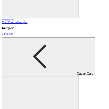
Zobrazit vše
Vše z Cílená ochrana pleti
Kategorie
Caviar Care
Caviar Care