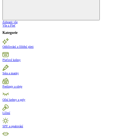
Zobrazit vše
Vše z Pleť
Kategorie
Odličování a čištění pleti
Pleťové krémy
Séra a masky
Peelingy a oleje
Oční krémy a gely
Líčení
SPF a opalování