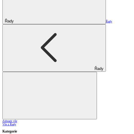
Řady
Řady
Řady
Zobrazit vše
Vše z Řady
Kategorie