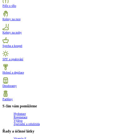
Péče o tělo
Krémy na ruce
Krémy na nohy
Sprcha a koupel
SPF a opalování
Holení a depilace
Deodoranty
Parfémy
S čím vám pomůžeme
Hydratace
Regenerace
Výživa
Zpevnění a celulitida
Řady a účinné látky
Vitamín E