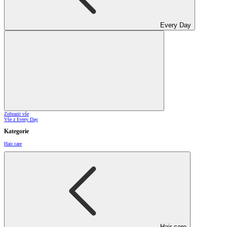
Every Day
Zobrazit vše
Vše z Every Day
Kategorie
Hair care
Hair care