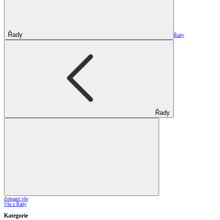
Řady
Řady
Řady
Zobrazit vše
Vše z Řady
Kategorie