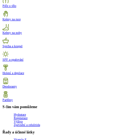
Péče o tělo
Krémy na ruce
Krémy na nohy
Sprcha a koupel
SPF a opalování
Holení a depilace
Deodoranty
Parfémy
S čím vám pomůžeme
Hydratace
Regenerace
Výživa
Zpevnění a celulitida
Řady a účinné látky
Vitamín E