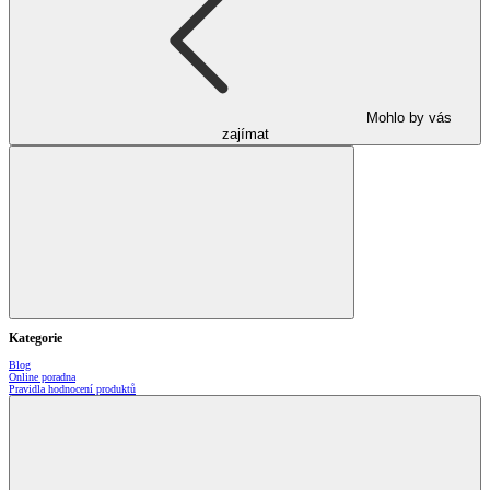
Mohlo by vás
zajímat
Kategorie
Blog
Online poradna
Pravidla hodnocení produktů