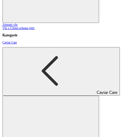
Zobrazit vše
Vše z Cílená ochrana pleti
Kategorie
Caviar Care
Caviar Care