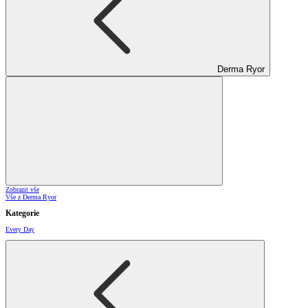
Derma Ryor
Zobrazit vše
Vše z Derma Ryor
Kategorie
Every Day