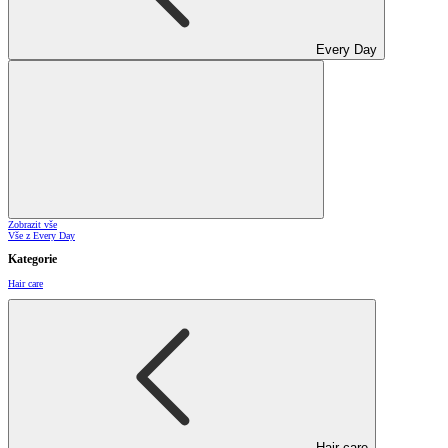
Every Day
Zobrazit vše
Vše z Every Day
Kategorie
Hair care
Hair care