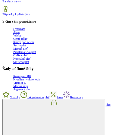
Balzámy na rty
Přípravky k přístrojům
S čím vám pomůžeme
Hydratace
Akné
Vrásky
Černé tečky
Kruhy pod očima
Suchá pleť
Mastná pleť
Problematická pleť
Citlivá pleť
Normální pleť
Smíšená pleť
Řady a účinné látky
Koenzym Q10
Kyselina hyaluronová
Vitamin E
Mořské řasy
Arganový olej
Novinky
Jak pečovat o pleť
Akce
Bestsellery
Tělo