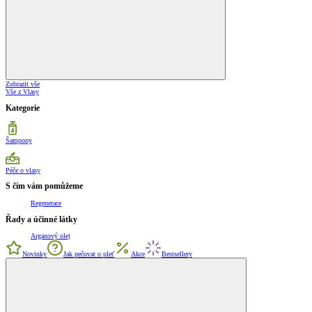
Zobrazit vše
Vše z Vlasy
Kategorie
Šampony
Péče o vlasy
S čím vám pomůžeme
Regenerace
Řady a účinné látky
Arganový olej
Novinky
Jak pečovat o pleť
Akce
Bestsellery