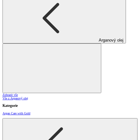
Arganový olej
Zobrazit vše
Vše z Arganový olej
Kategorie
Argan Care with Gold