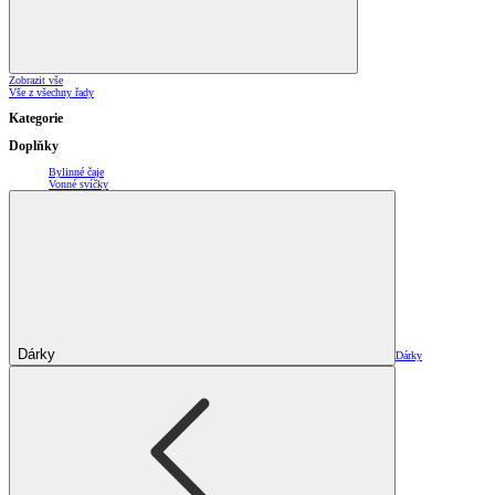
Zobrazit vše
Vše z všechny řady
Kategorie
Doplňky
Bylinné čaje
Vonné svíčky
Dárky
Dárky