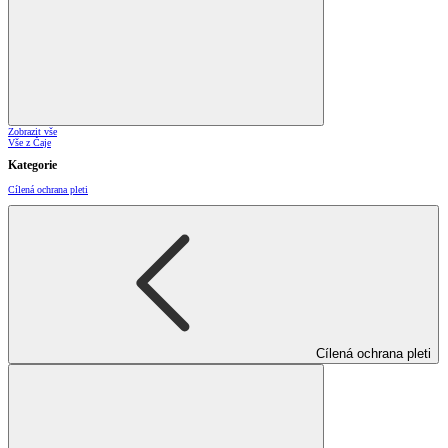
Zobrazit vše
Vše z Čaje
Kategorie
Cílená ochrana pleti
Cílená ochrana pleti