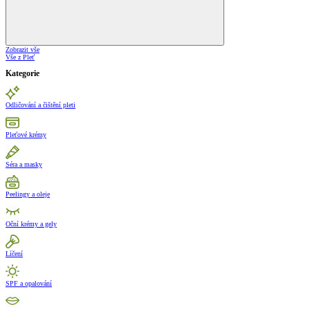
Zobrazit vše
Vše z Pleť
Kategorie
Odličování a čištění pleti
Pleťové krémy
Séra a masky
Peelingy a oleje
Oční krémy a gely
Líčení
SPF a opalování