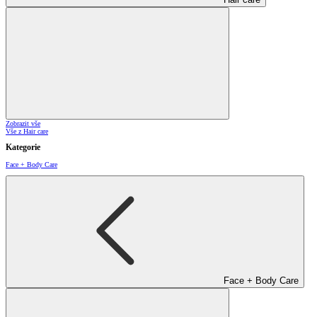
Zobrazit vše
Vše z Hair care
Kategorie
Face + Body Care
Face + Body Care