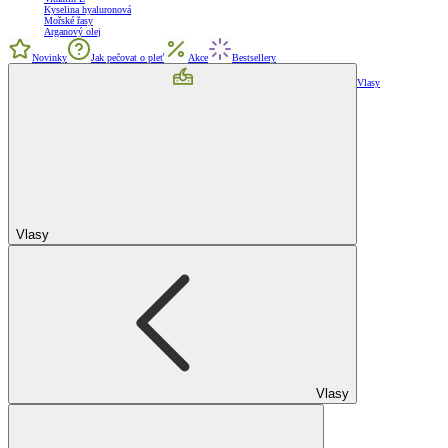
Kyselina hyaluronová
Mořské řasy
Arganový olej
Novinky
Jak pečovat o pleť
Akce
Bestsellery
Vlasy
Vlasy
Vlasy