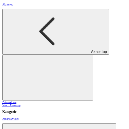
Aknestop
Aknestop
Zobrazit vše
Vše z Aknestop
Kategorie
Arganový olej