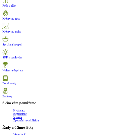
Péče o tělo
Krémy na ruce
Krémy na nohy
Sprcha a koupel
SPF a opalování
Holení a depilace
Deodoranty
Parfémy
S čím vám pomůžeme
Hydratace
Regenerace
Výživa
Zpevnění a celulitida
Řady a účinné látky
Vitamín E