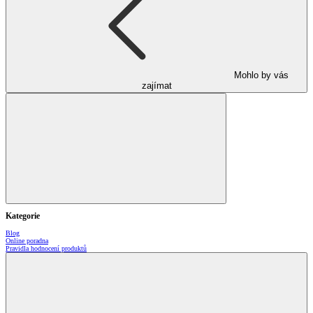
Mohlo by vás
zajímat
Kategorie
Blog
Online poradna
Pravidla hodnocení produktů