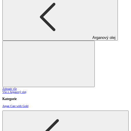
Arganový olej
Zobrazit vše
Vše z Arganový olej
Kategorie
Argan Care with Gold