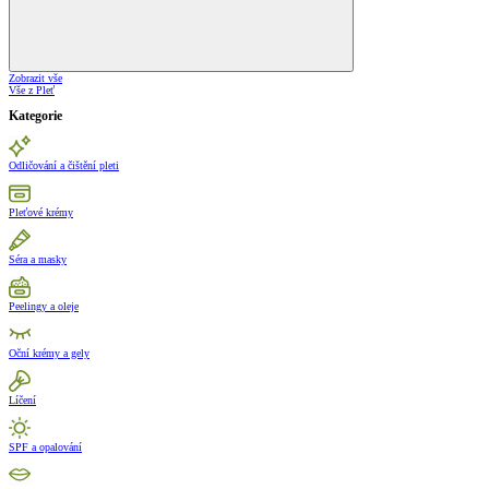
Zobrazit vše
Vše z Pleť
Kategorie
Odličování a čištění pleti
Pleťové krémy
Séra a masky
Peelingy a oleje
Oční krémy a gely
Líčení
SPF a opalování