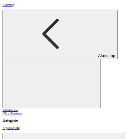
Aknestop
Aknestop
Zobrazit vše
Vše z Aknestop
Kategorie
Arganový olej