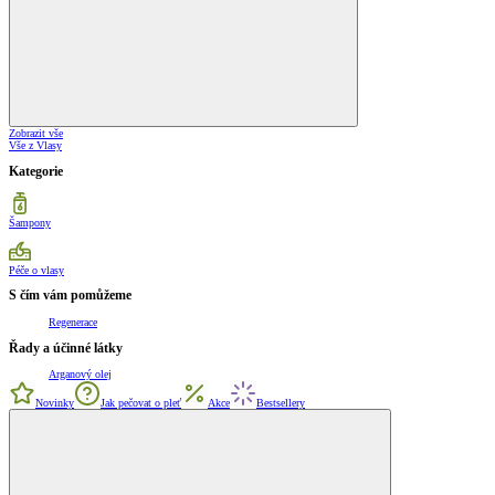
Zobrazit vše
Vše z Vlasy
Kategorie
Šampony
Péče o vlasy
S čím vám pomůžeme
Regenerace
Řady a účinné látky
Arganový olej
Novinky
Jak pečovat o pleť
Akce
Bestsellery