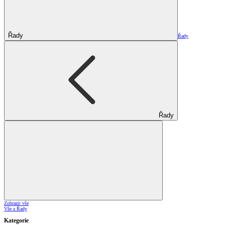
Řady
Řady
Řady
Zobrazit vše
Vše z Řady
Kategorie