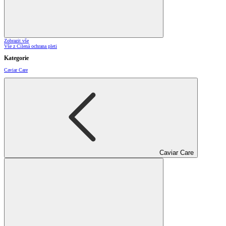
Zobrazit vše
Vše z Cílená ochrana pleti
Kategorie
Caviar Care
Caviar Care