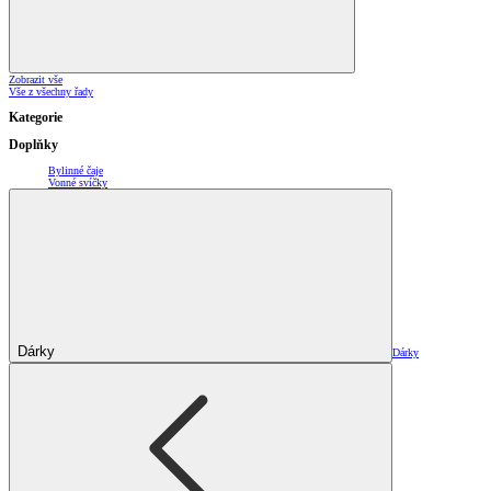
Zobrazit vše
Vše z všechny řady
Kategorie
Doplňky
Bylinné čaje
Vonné svíčky
Dárky
Dárky