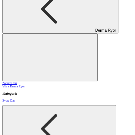
Derma Ryor
Zobrazit vše
Vše z Derma Ryor
Kategorie
Every Day