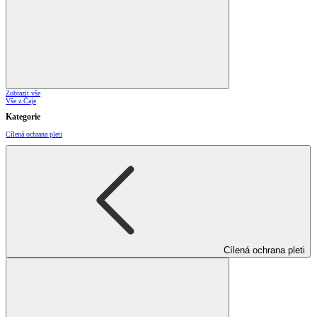
Zobrazit vše
Vše z Čaje
Kategorie
Cílená ochrana pleti
Cílená ochrana pleti