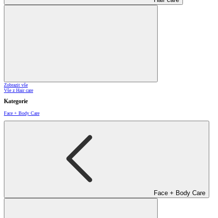
Zobrazit vše
Vše z Hair care
Kategorie
Face + Body Care
Face + Body Care