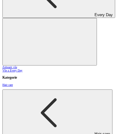
Every Day
Zobrazit vše
Vše z Every Day
Kategorie
Hair care
Hair care