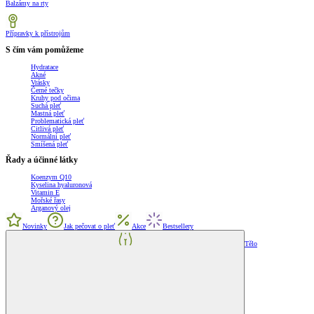
Balzámy na rty
Přípravky k přístrojům
S čím vám pomůžeme
Hydratace
Akné
Vrásky
Černé tečky
Kruhy pod očima
Suchá pleť
Mastná pleť
Problematická pleť
Citlivá pleť
Normální pleť
Smíšená pleť
Řady a účinné látky
Koenzym Q10
Kyselina hyaluronová
Vitamin E
Mořské řasy
Arganový olej
Novinky
Jak pečovat o pleť
Akce
Bestsellery
Tělo