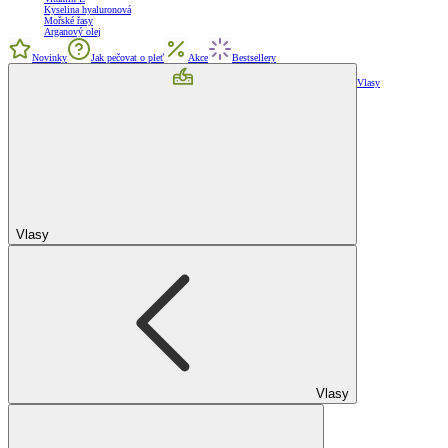
Kyselina hyaluronová
Mořské řasy
Arganový olej
Novinky
Jak pečovat o pleť
Akce
Bestsellery
Vlasy
Vlasy
Vlasy