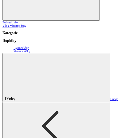
Zobrazit vše
Vše z všechny řady
Kategorie
Doplňky
Bylinné čaje
Vonné svíčky
Dárky
Dárky