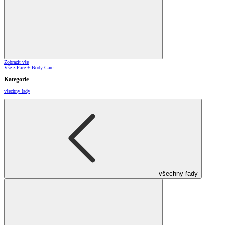
Zobrazit vše
Vše z Face + Body Care
Kategorie
všechny řady
všechny řady