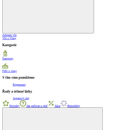
Zobrazit vše
Vše z Vlasy
Kategorie
Šampony
Péče o vlasy
S čím vám pomůžeme
Regenerace
Řady a účinné látky
Arganový olej
Novinky
Jak pečovat o pleť
Akce
Bestsellery