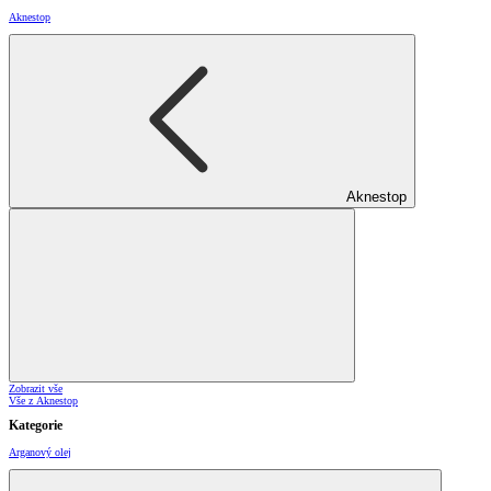
Aknestop
Aknestop
Zobrazit vše
Vše z Aknestop
Kategorie
Arganový olej