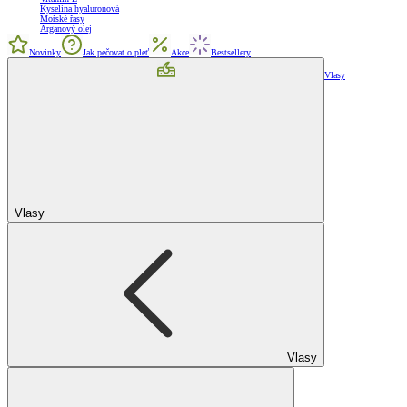
Kyselina hyaluronová
Mořské řasy
Arganový olej
Novinky
Jak pečovat o pleť
Akce
Bestsellery
Vlasy
Vlasy
Vlasy