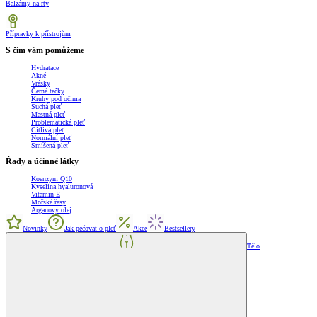
Balzámy na rty
Přípravky k přístrojům
S čím vám pomůžeme
Hydratace
Akné
Vrásky
Černé tečky
Kruhy pod očima
Suchá pleť
Mastná pleť
Problematická pleť
Citlivá pleť
Normální pleť
Smíšená pleť
Řady a účinné látky
Koenzym Q10
Kyselina hyaluronová
Vitamin E
Mořské řasy
Arganový olej
Novinky
Jak pečovat o pleť
Akce
Bestsellery
Tělo