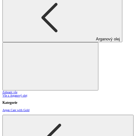
Arganový olej
Zobrazit vše
Vše z Arganový olej
Kategorie
Argan Care with Gold