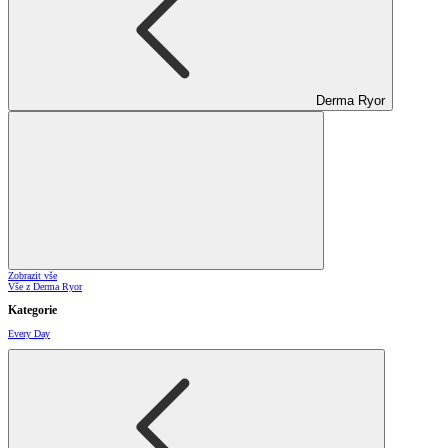
Derma Ryor
Zobrazit vše
Vše z Derma Ryor
Kategorie
Every Day