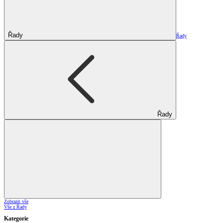
Řady
Řady
Řady
Zobrazit vše
Vše z Řady
Kategorie