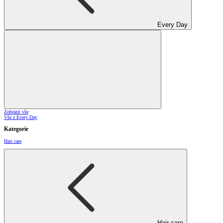
Every Day
Zobrazit vše
Vše z Every Day
Kategorie
Hair care
Hair care