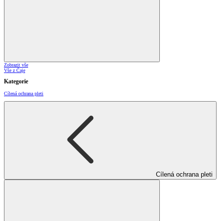
Zobrazit vše
Vše z Čaje
Kategorie
Cílená ochrana pleti
Cílená ochrana pleti