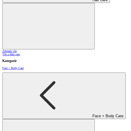
Zobrazit vše
Vše z Hair care
Kategorie
Face + Body Care
Face + Body Care