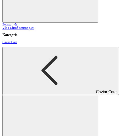
Zobrazit vše
Vše z Cílená ochrana pleti
Kategorie
Caviar Care
Caviar Care