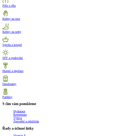
Péče o tělo
Krémy na ruce
Krémy na nohy
Sprcha a koupel
SPF a opalování
Holení a depilace
Deodoranty
Parfémy
S čím vám pomůžeme
Hydratace
Regenerace
Výživa
Zpevnění a celulitida
Řady a účinné látky
Vitamín E