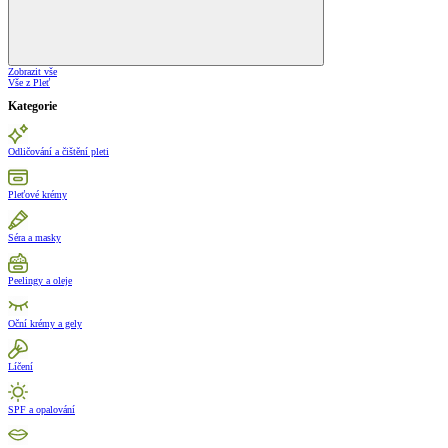
Zobrazit vše
Vše z Pleť
Kategorie
Odličování a čištění pleti
Pleťové krémy
Séra a masky
Peelingy a oleje
Oční krémy a gely
Líčení
SPF a opalování