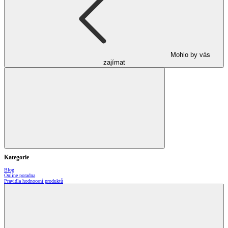
Mohlo by vás
zajímat
Kategorie
Blog
Online poradna
Pravidla hodnocení produktů