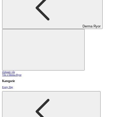
Derma Ryor
Zobrazit vše
Vše z Derma Ryor
Kategorie
Every Day