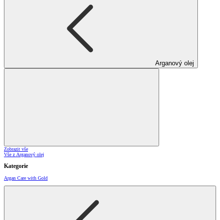
Arganový olej
Zobrazit vše
Vše z Arganový olej
Kategorie
Argan Care with Gold