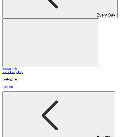
Every Day
Zobrazit vše
Vše z Every Day
Kategorie
Hair care
Hair care