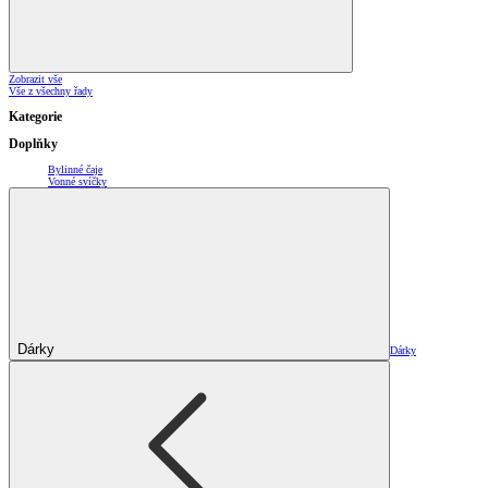
Zobrazit vše
Vše z všechny řady
Kategorie
Doplňky
Bylinné čaje
Vonné svíčky
Dárky
Dárky