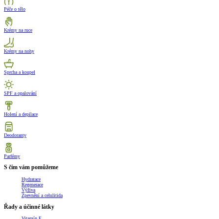
Péče o tělo
Krémy na ruce
Krémy na nohy
Sprcha a koupel
SPF a opalování
Holení a depilace
Deodoranty
Parfémy
S čím vám pomůžeme
Hydratace
Regenerace
Výživa
Zpevnění a celulitida
Řady a účinné látky
Vitamín E