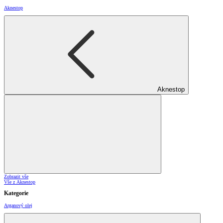
Aknestop
Aknestop
Zobrazit vše
Vše z Aknestop
Kategorie
Arganový olej