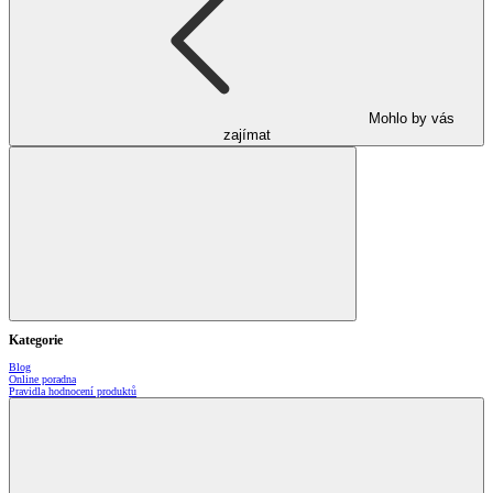
Mohlo by vás
zajímat
Kategorie
Blog
Online poradna
Pravidla hodnocení produktů