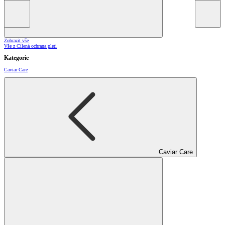
Zobrazit vše
Vše z Cílená ochrana pleti
Kategorie
Caviar Care
Caviar Care