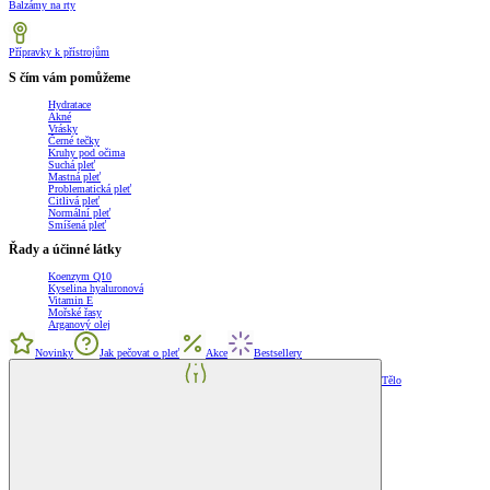
Balzámy na rty
Přípravky k přístrojům
S čím vám pomůžeme
Hydratace
Akné
Vrásky
Černé tečky
Kruhy pod očima
Suchá pleť
Mastná pleť
Problematická pleť
Citlivá pleť
Normální pleť
Smíšená pleť
Řady a účinné látky
Koenzym Q10
Kyselina hyaluronová
Vitamin E
Mořské řasy
Arganový olej
Novinky
Jak pečovat o pleť
Akce
Bestsellery
Tělo