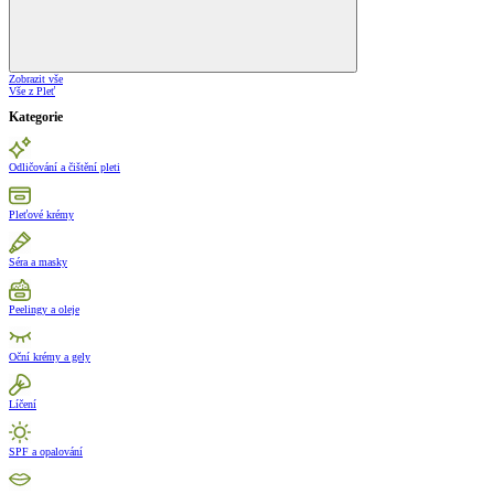
Zobrazit vše
Vše z Pleť
Kategorie
Odličování a čištění pleti
Pleťové krémy
Séra a masky
Peelingy a oleje
Oční krémy a gely
Líčení
SPF a opalování