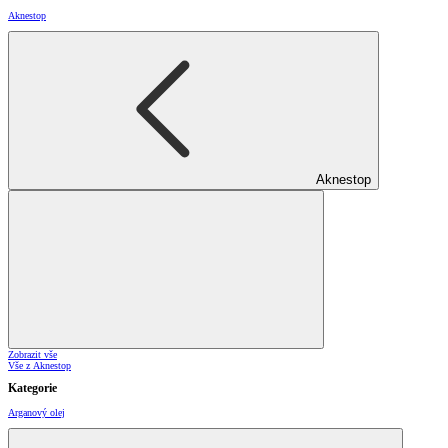
Aknestop
Aknestop
Zobrazit vše
Vše z Aknestop
Kategorie
Arganový olej