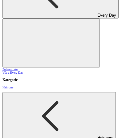
Every Day
Zobrazit vše
Vše z Every Day
Kategorie
Hair care
Hair care