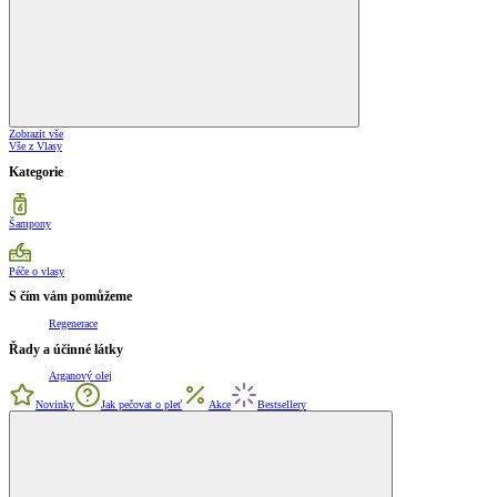
Zobrazit vše
Vše z Vlasy
Kategorie
Šampony
Péče o vlasy
S čím vám pomůžeme
Regenerace
Řady a účinné látky
Arganový olej
Novinky
Jak pečovat o pleť
Akce
Bestsellery