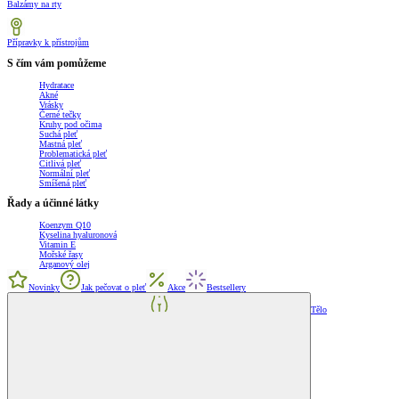
Balzámy na rty
Přípravky k přístrojům
S čím vám pomůžeme
Hydratace
Akné
Vrásky
Černé tečky
Kruhy pod očima
Suchá pleť
Mastná pleť
Problematická pleť
Citlivá pleť
Normální pleť
Smíšená pleť
Řady a účinné látky
Koenzym Q10
Kyselina hyaluronová
Vitamin E
Mořské řasy
Arganový olej
Novinky
Jak pečovat o pleť
Akce
Bestsellery
Tělo