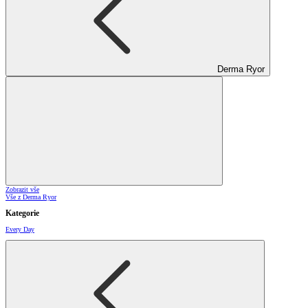
Derma Ryor
Zobrazit vše
Vše z Derma Ryor
Kategorie
Every Day