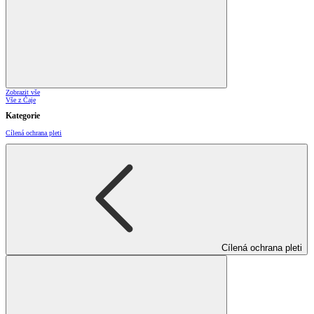
Zobrazit vše
Vše z Čaje
Kategorie
Cílená ochrana pleti
Cílená ochrana pleti