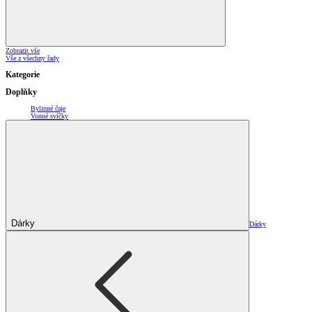
Zobrazit vše
Vše z všechny řady
Kategorie
Doplňky
Bylinné čaje
Vonné svíčky
Dárky
Dárky