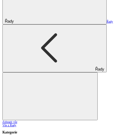
Řady
Řady
Řady
Zobrazit vše
Vše z Řady
Kategorie