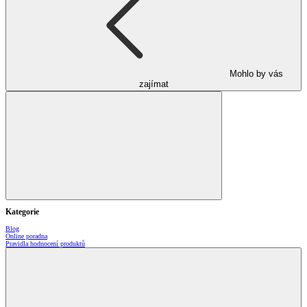
Mohlo by vás
zajímat
Kategorie
Blog
Online poradna
Pravidla hodnocení produktů