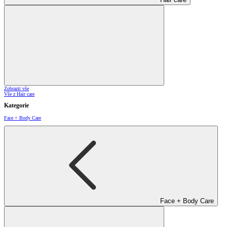
Zobrazit vše
Vše z Hair care
Kategorie
Face + Body Care
Face + Body Care