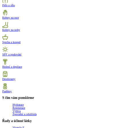
Péče o tělo
Krémy na ruce
Krémy na nohy
Sprcha a koupel
SPF a opalování
Holení a depilace
Deodoranty
Parfémy
S čím vám pomůžeme
Hydratace
Regenerace
Výživa
Zpevnění a celulitida
Řady a účinné látky
Vitamín E