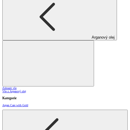
Arganový olej
Zobrazit vše
Vše z Arganový olej
Kategorie
Argan Care with Gold