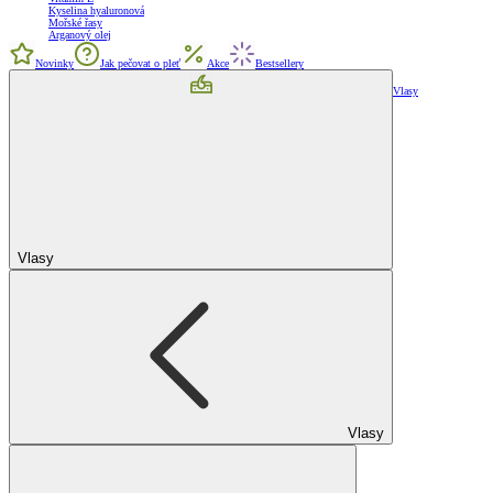
Kyselina hyaluronová
Mořské řasy
Arganový olej
Novinky
Jak pečovat o pleť
Akce
Bestsellery
Vlasy
Vlasy
Vlasy