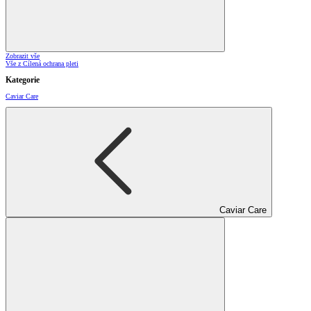
Zobrazit vše
Vše z Cílená ochrana pleti
Kategorie
Caviar Care
Caviar Care