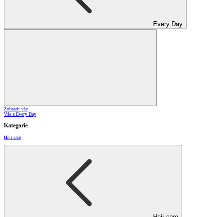
Every Day
Zobrazit vše
Vše z Every Day
Kategorie
Hair care
Hair care