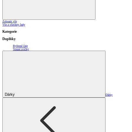
Zobrazit vše
Vše z všechny řady
Kategorie
Doplňky
Bylinné čaje
Vonné svíčky
Dárky
Dárky