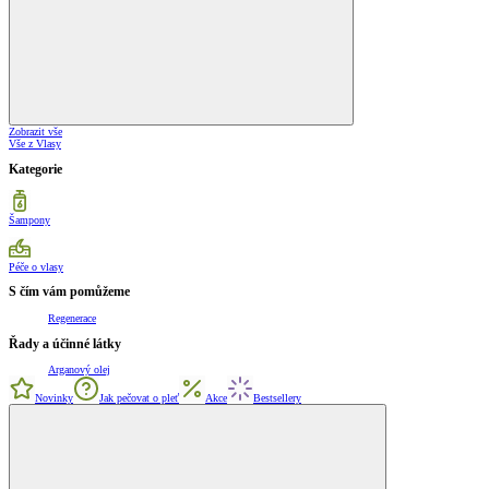
Zobrazit vše
Vše z Vlasy
Kategorie
Šampony
Péče o vlasy
S čím vám pomůžeme
Regenerace
Řady a účinné látky
Arganový olej
Novinky
Jak pečovat o pleť
Akce
Bestsellery