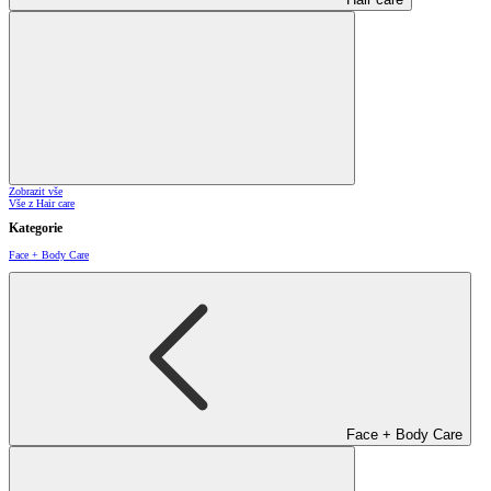
Zobrazit vše
Vše z Hair care
Kategorie
Face + Body Care
Face + Body Care