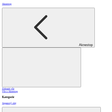
Aknestop
Aknestop
Zobrazit vše
Vše z Aknestop
Kategorie
Arganový olej