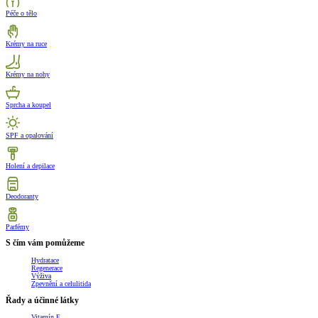
Péče o tělo
Krémy na ruce
Krémy na nohy
Sprcha a koupel
SPF a opalování
Holení a depilace
Deodoranty
Parfémy
S čím vám pomůžeme
Hydratace
Regenerace
Výživa
Zpevnění a celulitida
Řady a účinné látky
Vitamín E