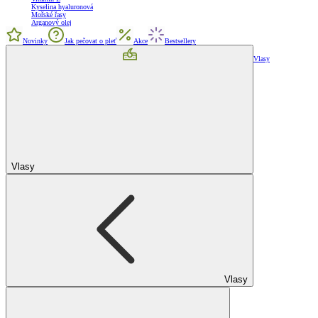
Kyselina hyaluronová
Mořské řasy
Arganový olej
Novinky
Jak pečovat o pleť
Akce
Bestsellery
Vlasy
Vlasy
Vlasy