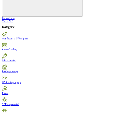
Zobrazit vše
Vše z Pleť
Kategorie
Odličování a čištění pleti
Pleťové krémy
Séra a masky
Peelingy a oleje
Oční krémy a gely
Líčení
SPF a opalování