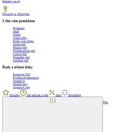
Balzámy na rty
Přípravky k přístrojům
S čím vám pomůžeme
Hydratace
Akné
Vrásky
Černé tečky
Kruhy pod očima
Suchá pleť
Mastná pleť
Problematická pleť
Citlivá pleť
Normální pleť
Smíšená pleť
Řady a účinné látky
Koenzym Q10
Kyselina hyaluronová
Vitamin E
Mořské řasy
Arganový olej
Novinky
Jak pečovat o pleť
Akce
Bestsellery
Tělo