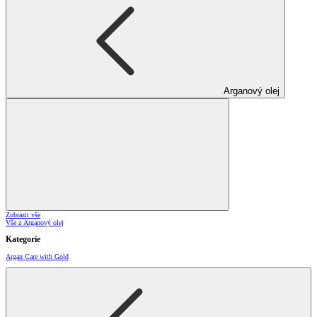
Arganový olej
Zobrazit vše
Vše z Arganový olej
Kategorie
Argan Care with Gold