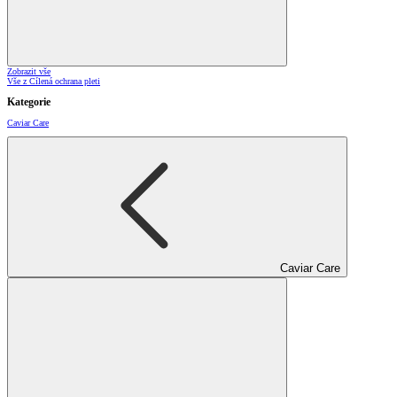
Zobrazit vše
Vše z Cílená ochrana pleti
Kategorie
Caviar Care
Caviar Care