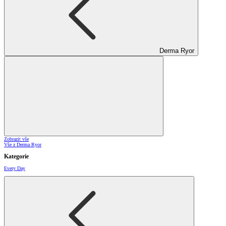
Derma Ryor
Zobrazit vše
Vše z Derma Ryor
Kategorie
Every Day