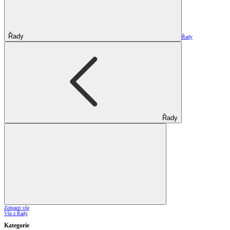
Řady
Řady
Řady
Zobrazit vše
Vše z Řady
Kategorie