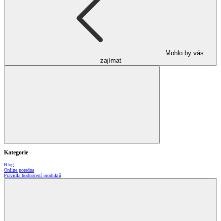
Mohlo by vás
zajímat
Kategorie
Blog
Online poradna
Pravidla hodnocení produktů