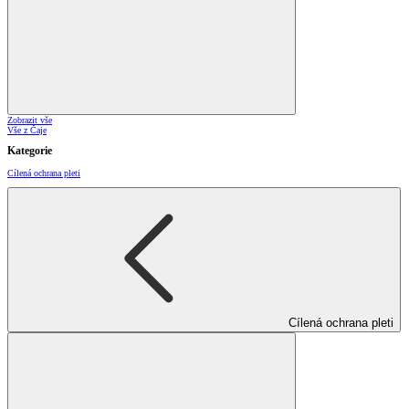
Zobrazit vše
Vše z Čaje
Kategorie
Cílená ochrana pleti
Cílená ochrana pleti