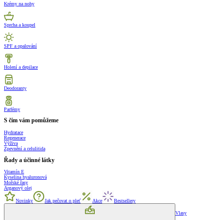
Krémy na nohy
Sprcha a koupel
SPF a opalování
Holení a depilace
Deodoranty
Parfémy
S čím vám pomůžeme
Hydratace
Regenerace
Výživa
Zpevnění a celulitida
Řady a účinné látky
Vitamín E
Kyselina hyaluronová
Mořské řasy
Arganový olej
Novinky
Jak pečovat o pleť
Akce
Bestsellery
Vlasy