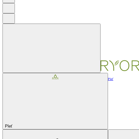
Pleť
Pleť