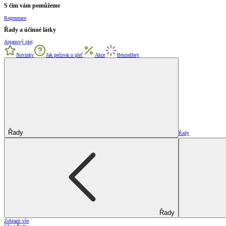
S čím vám pomůžeme
Regenerace
Řady a účinné látky
Arganový olej
Novinky
Jak pečovat o pleť
Akce
Bestsellery
Řady
Řady
Řady
Zobrazit vše