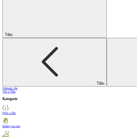
Tělo
Tělo
Zobrazit vše
Vše z Tělo
Kategorie
Péče o tělo
Krémy na ruce