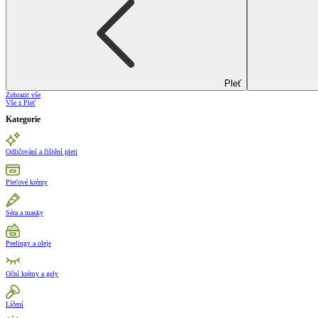
Pleť
Zobrazit vše
Vše z Pleť
Kategorie
Odličování a čištění pleti
Pleťové krémy
Séra a masky
Peelingy a oleje
Oční krémy a gely
Líčení