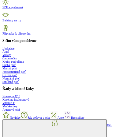
SPF a opalování
Balzámy na rty
Přípravky k přístrojům
S čím vám pomůžeme
Hydratace
Akné
Vrásky
Černé tečky
Kruhy pod očima
Suchá pleť
Mastná pleť
Problematická pleť
Citlivá pleť
Normální pleť
Smíšená pleť
Řady a účinné látky
Koenzym Q10
Kyselina hyaluronová
Vitamin E
Mořské řasy
Arganový olej
Novinky
Jak pečovat o pleť
Akce
Bestsellery
Tělo