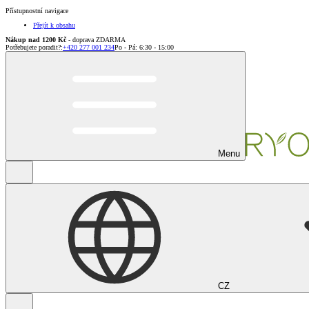
Přístupnostní navigace
Přejít k obsahu
Nákup nad 1200 Kč
- doprava ZDARMA
Potřebujete poradit?
:
+420 277 001 234
Po - Pá: 6:30 - 15:00
Menu
CZ