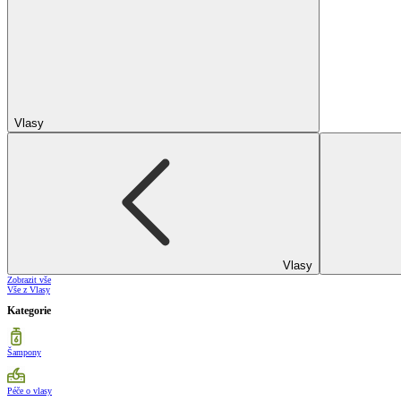
Vlasy
Vlasy
Zobrazit vše
Vše z Vlasy
Kategorie
Šampony
Péče o vlasy