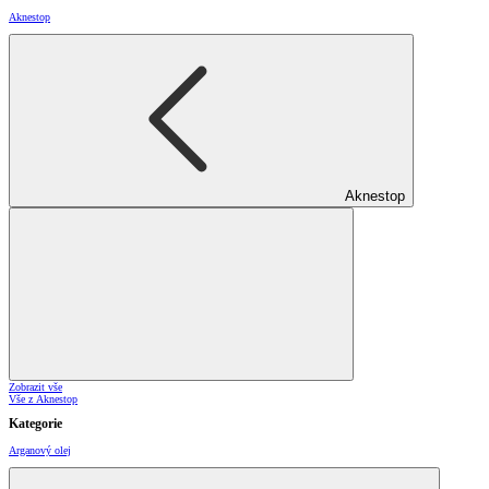
Aknestop
Aknestop
Zobrazit vše
Vše z Aknestop
Kategorie
Arganový olej