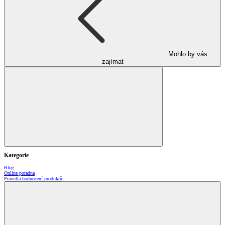
Mohlo by vás
zajímat
Kategorie
Blog
Online poradna
Pravidla hodnocení produktů