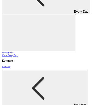
Every Day
Zobrazit vše
Vše z Every Day
Kategorie
Hair care
Hair care