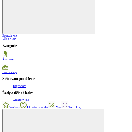
Zobrazit vše
Vše z Vlasy
Kategorie
Šampony
Péče o vlasy
S čím vám pomůžeme
Regenerace
Řady a účinné látky
Arganový olej
Novinky
Jak pečovat o pleť
Akce
Bestsellery