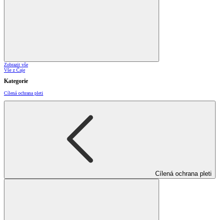
Zobrazit vše
Vše z Čaje
Kategorie
Cílená ochrana pleti
Cílená ochrana pleti