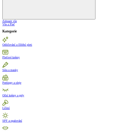
Zobrazit vše
Vše z Pleť
Kategorie
Odličování a čištění pleti
Pleťové krémy
Séra a masky
Peelingy a oleje
Oční krémy a gely
Líčení
SPF a opalování