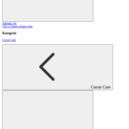
Zobrazit vše
Vše z Cílená ochrana pleti
Kategorie
Caviar Care
Caviar Care