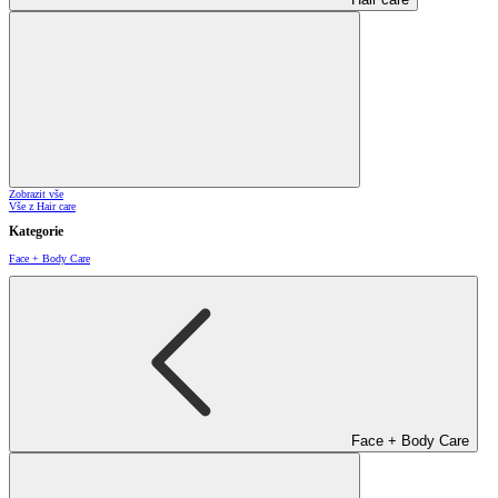
Zobrazit vše
Vše z Hair care
Kategorie
Face + Body Care
Face + Body Care