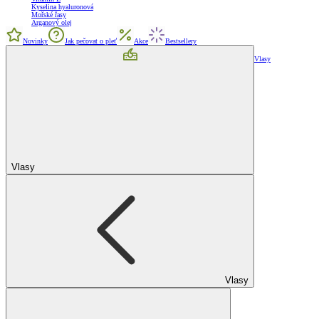
Kyselina hyaluronová
Mořské řasy
Arganový olej
Novinky
Jak pečovat o pleť
Akce
Bestsellery
Vlasy
Vlasy
Vlasy