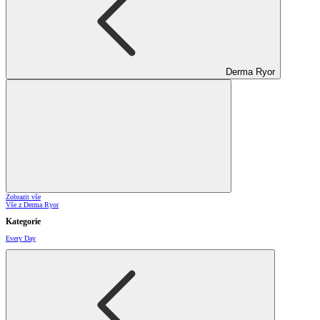
Derma Ryor
Zobrazit vše
Vše z Derma Ryor
Kategorie
Every Day