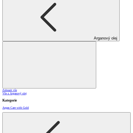
Arganový olej
Zobrazit vše
Vše z Arganový olej
Kategorie
Argan Care with Gold