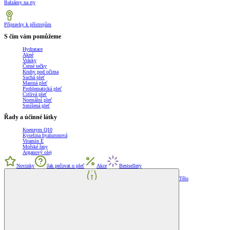
Balzámy na rty
Přípravky k přístrojům
S čím vám pomůžeme
Hydratace
Akné
Vrásky
Černé tečky
Kruhy pod očima
Suchá pleť
Mastná pleť
Problematická pleť
Citlivá pleť
Normální pleť
Smíšená pleť
Řady a účinné látky
Koenzym Q10
Kyselina hyaluronová
Vitamin E
Mořské řasy
Arganový olej
Novinky
Jak pečovat o pleť
Akce
Bestsellery
Tělo