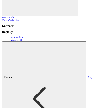
Zobrazit vše
Vše z všechny řady
Kategorie
Doplňky
Bylinné čaje
Vonné svíčky
Dárky
Dárky