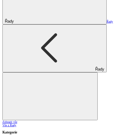
Řady
Řady
Řady
Zobrazit vše
Vše z Řady
Kategorie