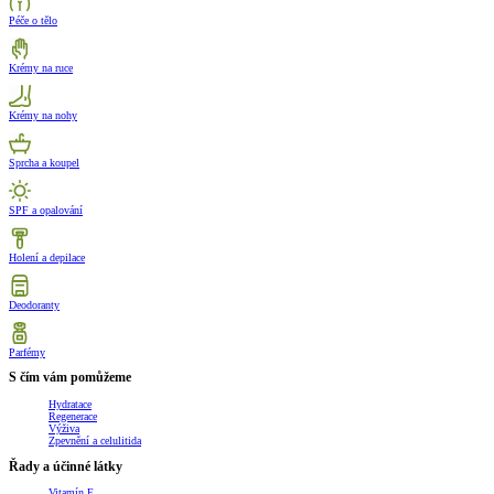
Péče o tělo
Krémy na ruce
Krémy na nohy
Sprcha a koupel
SPF a opalování
Holení a depilace
Deodoranty
Parfémy
S čím vám pomůžeme
Hydratace
Regenerace
Výživa
Zpevnění a celulitida
Řady a účinné látky
Vitamín E