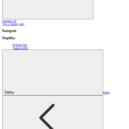
Zobrazit vše
Vše z všechny řady
Kategorie
Doplňky
Bylinné čaje
Vonné svíčky
Dárky
Dárky