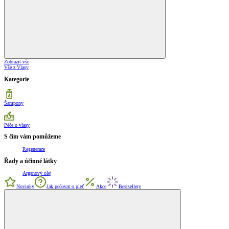
Zobrazit vše
Vše z Vlasy
Kategorie
Šampony
Péče o vlasy
S čím vám pomůžeme
Regenerace
Řady a účinné látky
Arganový olej
Novinky
Jak pečovat o pleť
Akce
Bestsellery