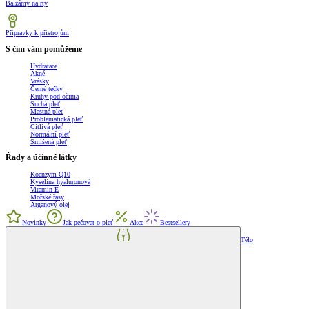
Balzámy na rty
Přípravky k přístrojům
S čím vám pomůžeme
Hydratace
Akné
Vrásky
Černé tečky
Kruhy pod očima
Suchá pleť
Mastná pleť
Problematická pleť
Citlivá pleť
Normální pleť
Smíšená pleť
Řady a účinné látky
Koenzym Q10
Kyselina hyaluronová
Vitamin E
Mořské řasy
Arganový olej
Novinky
Jak pečovat o pleť
Akce
Bestsellery
Tělo