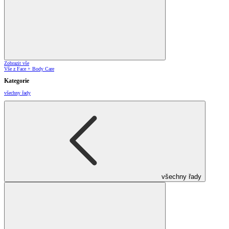
Zobrazit vše
Vše z Face + Body Care
Kategorie
všechny řady
všechny řady