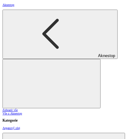
Aknestop
Aknestop
Zobrazit vše
Vše z Aknestop
Kategorie
Arganový olej