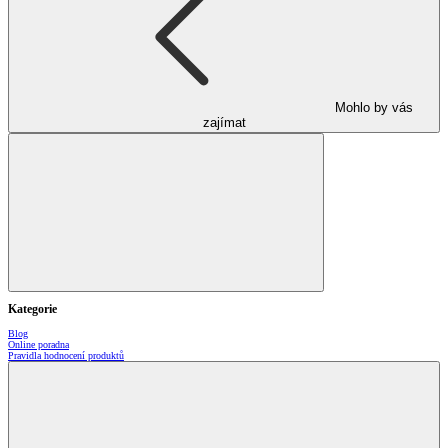
Mohlo by vás
zajímat
Kategorie
Blog
Online poradna
Pravidla hodnocení produktů