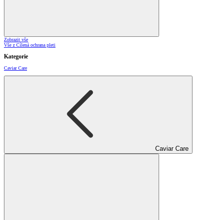
Zobrazit vše
Vše z Cílená ochrana pleti
Kategorie
Caviar Care
Caviar Care