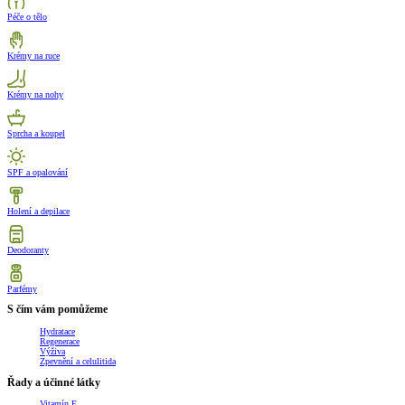
Péče o tělo
Krémy na ruce
Krémy na nohy
Sprcha a koupel
SPF a opalování
Holení a depilace
Deodoranty
Parfémy
S čím vám pomůžeme
Hydratace
Regenerace
Výživa
Zpevnění a celulitida
Řady a účinné látky
Vitamín E