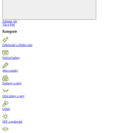
Zobrazit vše
Vše z Pleť
Kategorie
Odličování a čištění pleti
Pleťové krémy
Séra a masky
Peelingy a oleje
Oční krémy a gely
Líčení
SPF a opalování