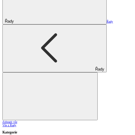
Řady
Řady
Řady
Zobrazit vše
Vše z Řady
Kategorie