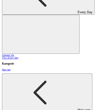
Every Day
Zobrazit vše
Vše z Every Day
Kategorie
Hair care
Hair care