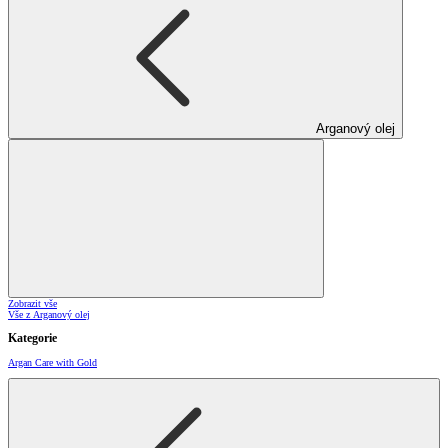
Arganový olej
Zobrazit vše
Vše z Arganový olej
Kategorie
Argan Care with Gold