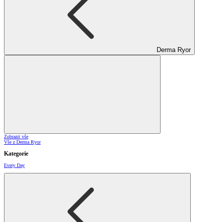
Derma Ryor
Zobrazit vše
Vše z Derma Ryor
Kategorie
Every Day