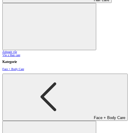
Zobrazit vše
Vše z Hair care
Kategorie
Face + Body Care
Face + Body Care