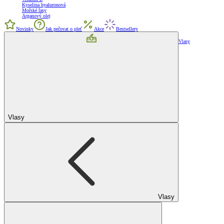
Kyselina hyaluronová
Mořské řasy
Arganový olej
Novinky
Jak pečovat o pleť
Akce
Bestsellery
Vlasy
Vlasy
Vlasy