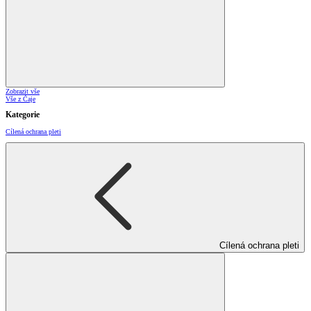
Zobrazit vše
Vše z Čaje
Kategorie
Cílená ochrana pleti
Cílená ochrana pleti