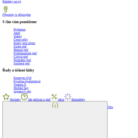
Balzámy na rty
Přípravky k přístrojům
S čím vám pomůžeme
Hydratace
Akné
Vrásky
Černé tečky
Kruhy pod očima
Suchá pleť
Mastná pleť
Problematická pleť
Citlivá pleť
Normální pleť
Smíšená pleť
Řady a účinné látky
Koenzym Q10
Kyselina hyaluronová
Vitamin E
Mořské řasy
Arganový olej
Novinky
Jak pečovat o pleť
Akce
Bestsellery
Tělo