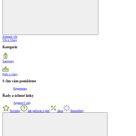
Zobrazit vše
Vše z Vlasy
Kategorie
Šampony
Péče o vlasy
S čím vám pomůžeme
Regenerace
Řady a účinné látky
Arganový olej
Novinky
Jak pečovat o pleť
Akce
Bestsellery