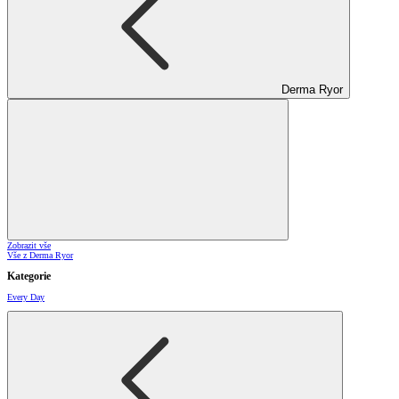
Derma Ryor
Zobrazit vše
Vše z Derma Ryor
Kategorie
Every Day