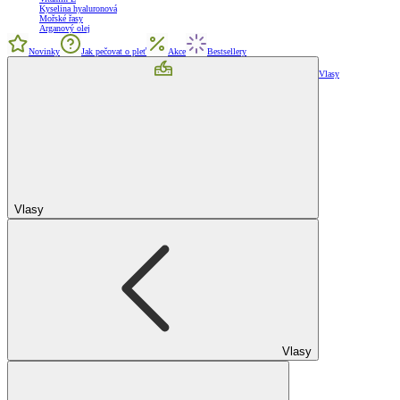
Kyselina hyaluronová
Mořské řasy
Arganový olej
Novinky
Jak pečovat o pleť
Akce
Bestsellery
Vlasy
Vlasy
Vlasy