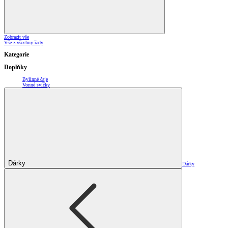
Zobrazit vše
Vše z všechny řady
Kategorie
Doplňky
Bylinné čaje
Vonné svíčky
Dárky
Dárky