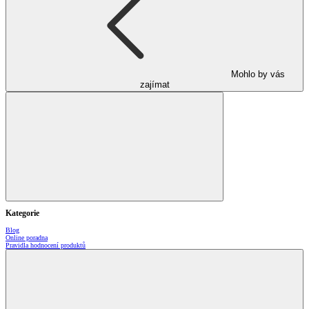
Mohlo by vás
zajímat
Kategorie
Blog
Online poradna
Pravidla hodnocení produktů