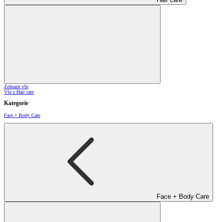
Zobrazit vše
Vše z Hair care
Kategorie
Face + Body Care
Face + Body Care