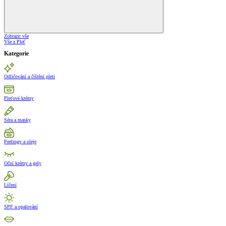
Zobrazit vše
Vše z Pleť
Kategorie
Odličování a čištění pleti
Pleťové krémy
Séra a masky
Peelingy a oleje
Oční krémy a gely
Líčení
SPF a opalování