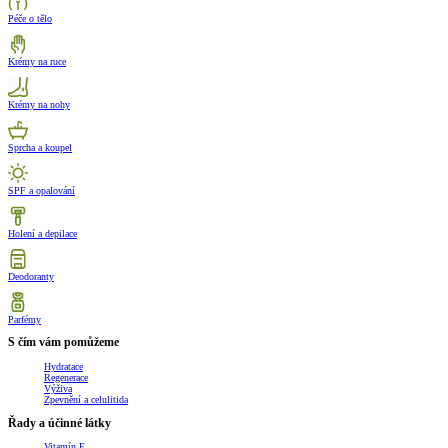
Péče o tělo
Krémy na ruce
Krémy na nohy
Sprcha a koupel
SPF a opalování
Holení a depilace
Deodoranty
Parfémy
S čím vám pomůžeme
Hydratace
Regenerace
Výživa
Zpevnění a celulitida
Řady a účinné látky
Vitamín E