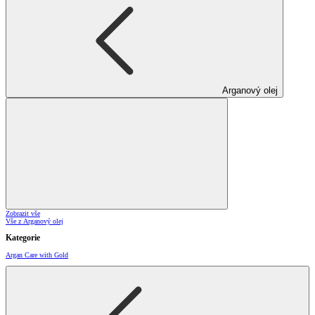
Arganový olej
Zobrazit vše
Vše z Arganový olej
Kategorie
Argan Care with Gold