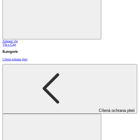
Zobrazit vše
Vše z Čaje
Kategorie
Cílená ochrana pleti
Cílená ochrana pleti