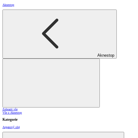
Aknestop
Aknestop
Zobrazit vše
Vše z Aknestop
Kategorie
Arganový olej