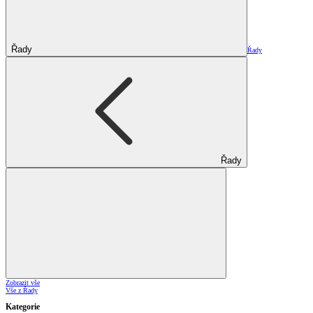
Řady
Řady
Řady
Zobrazit vše
Vše z Řady
Kategorie