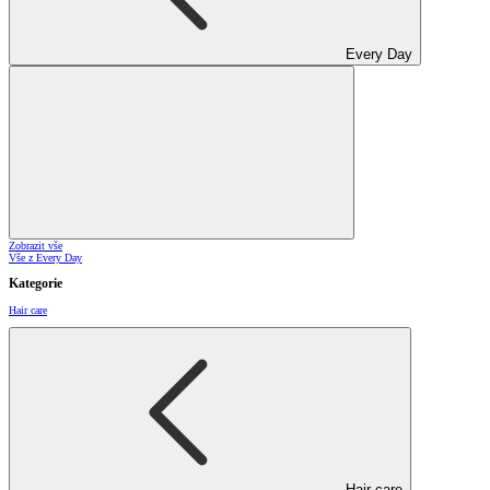
Every Day
Zobrazit vše
Vše z Every Day
Kategorie
Hair care
Hair care