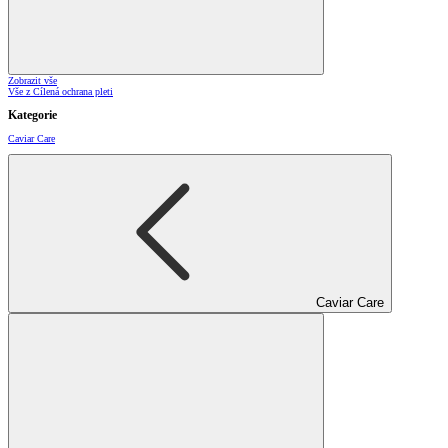
Zobrazit vše
Vše z Cílená ochrana pleti
Kategorie
Caviar Care
Caviar Care