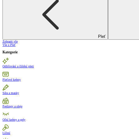
Pleť
Zobrazit vše
Vše z Pleť
Kategorie
Odličování a čištění pleti
Pleťové krémy
Séra a masky
Peelingy a oleje
Oční krémy a gely
Líčení