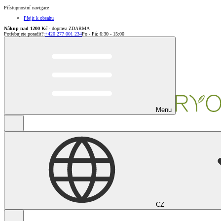
Přístupnostní navigace
Přejít k obsahu
Nákup nad 1200 Kč
- doprava ZDARMA
Potřebujete poradit?
:
+420 277 001 234
Po - Pá: 6:30 - 15:00
Menu
CZ