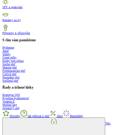
SPF a opalování
Balzámy na rty
Přípravky k přístrojům
S čím vám pomůžeme
Hydratace
Akné
Vrásky
Černé tečky
Kruhy pod očima
Suchá pleť
Mastná pleť
Problematická pleť
Citlivá pleť
Normální pleť
Smíšená pleť
Řady a účinné látky
Koenzym Q10
Kyselina hyaluronová
Vitamin E
Mořské řasy
Arganový olej
Novinky
Jak pečovat o pleť
Akce
Bestsellery
Tělo