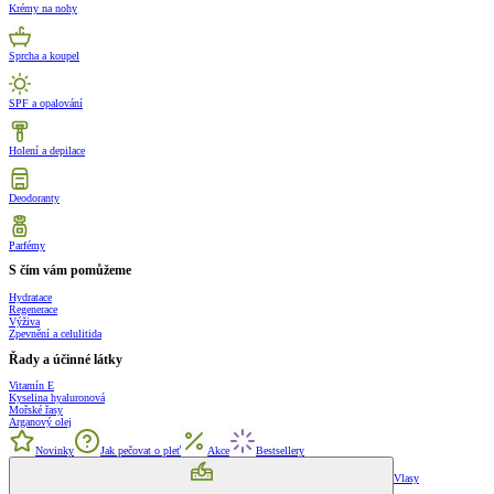
Krémy na nohy
Sprcha a koupel
SPF a opalování
Holení a depilace
Deodoranty
Parfémy
S čím vám pomůžeme
Hydratace
Regenerace
Výživa
Zpevnění a celulitida
Řady a účinné látky
Vitamín E
Kyselina hyaluronová
Mořské řasy
Arganový olej
Novinky
Jak pečovat o pleť
Akce
Bestsellery
Vlasy