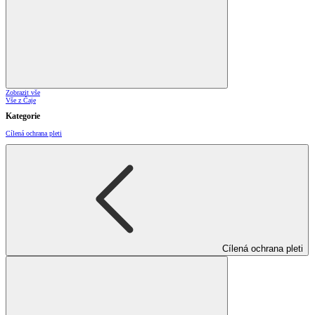
Zobrazit vše
Vše z Čaje
Kategorie
Cílená ochrana pleti
Cílená ochrana pleti