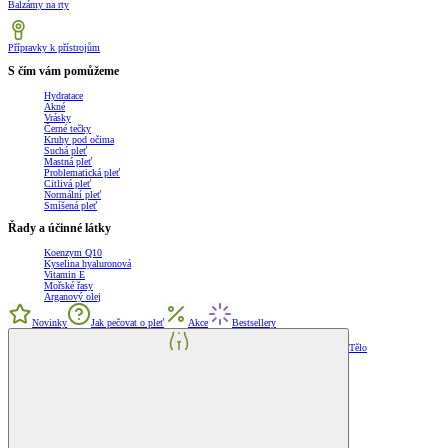
Balzámy na rty
Přípravky k přístrojům
S čím vám pomůžeme
Hydratace
Akné
Vrásky
Černé tečky
Kruhy pod očima
Suchá pleť
Mastná pleť
Problematická pleť
Citlivá pleť
Normální pleť
Smíšená pleť
Řady a účinné látky
Koenzym Q10
Kyselina hyaluronová
Vitamin E
Mořské řasy
Arganový olej
Novinky
Jak pečovat o pleť
Akce
Bestsellery
Tělo