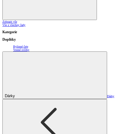
Zobrazit vše
Vše z všechny řady
Kategorie
Doplňky
Bylinné čaje
Vonné svíčky
Dárky
Dárky