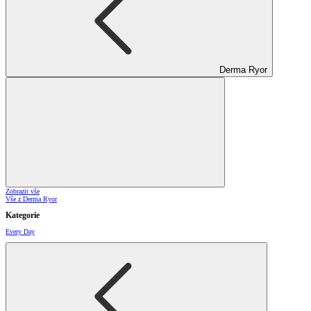
Derma Ryor
Zobrazit vše
Vše z Derma Ryor
Kategorie
Every Day