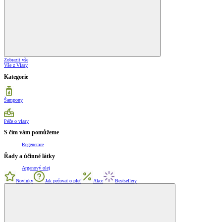
Zobrazit vše
Vše z Vlasy
Kategorie
Šampony
Péče o vlasy
S čím vám pomůžeme
Regenerace
Řady a účinné látky
Arganový olej
Novinky
Jak pečovat o pleť
Akce
Bestsellery