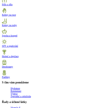
Péče o tělo
Krémy na ruce
Krémy na nohy
Sprcha a koupel
SPF a opalování
Holení a depilace
Deodoranty
Parfémy
S čím vám pomůžeme
Hydratace
Regenerace
Výživa
Zpevnění a celulitida
Řady a účinné látky
Vitamín E