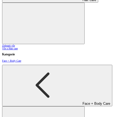
Zobrazit vše
Vše z Hair care
Kategorie
Face + Body Care
Face + Body Care