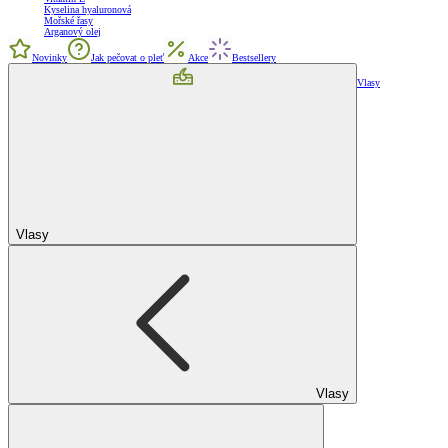
Kyselina hyaluronová
Mořské řasy
Arganový olej
Novinky
Jak pečovat o pleť
Akce
Bestsellery
Vlasy
Vlasy
Vlasy