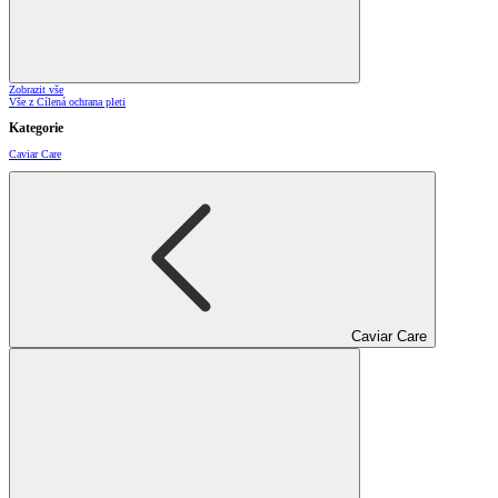
Zobrazit vše
Vše z Cílená ochrana pleti
Kategorie
Caviar Care
Caviar Care