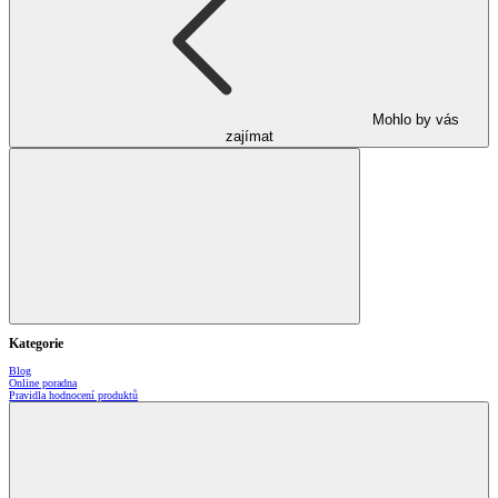
Mohlo by vás
zajímat
Kategorie
Blog
Online poradna
Pravidla hodnocení produktů