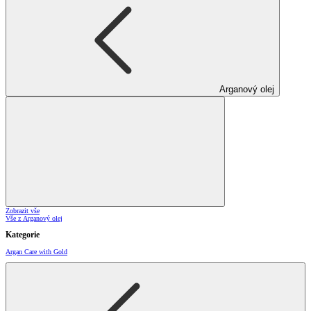
Arganový olej
Zobrazit vše
Vše z Arganový olej
Kategorie
Argan Care with Gold