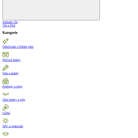
Zobrazit vše
Vše z Pleť
Kategorie
Odličování a čištění pleti
Pleťové krémy
Séra a masky
Peelingy a oleje
Oční krémy a gely
Líčení
SPF a opalování