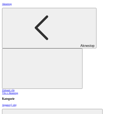
Aknestop
Aknestop
Zobrazit vše
Vše z Aknestop
Kategorie
Arganový olej