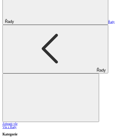
Řady
Řady
Řady
Zobrazit vše
Vše z Řady
Kategorie