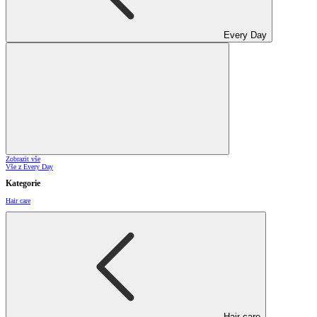
Every Day
Zobrazit vše
Vše z Every Day
Kategorie
Hair care
Hair care