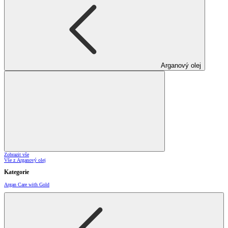
Arganový olej
Zobrazit vše
Vše z Arganový olej
Kategorie
Argan Care with Gold