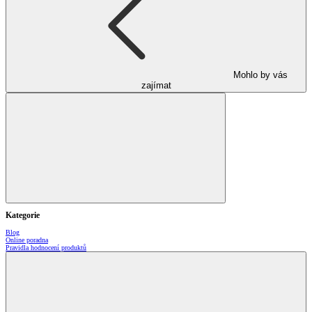
Mohlo by vás
zajímat
Kategorie
Blog
Online poradna
Pravidla hodnocení produktů