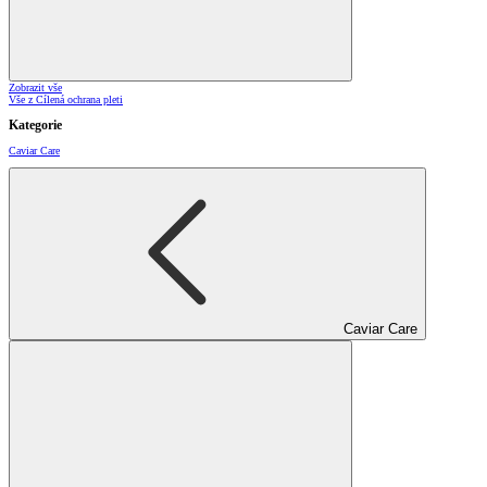
Zobrazit vše
Vše z Cílená ochrana pleti
Kategorie
Caviar Care
Caviar Care