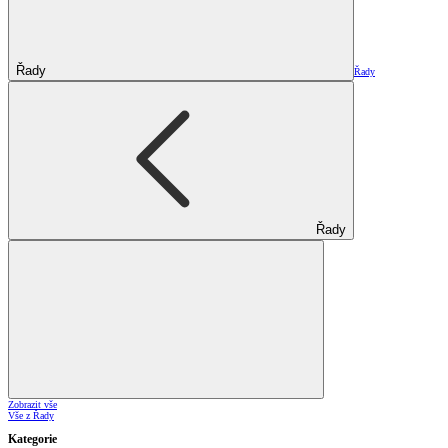
Řady
Řady
Řady
Zobrazit vše
Vše z Řady
Kategorie