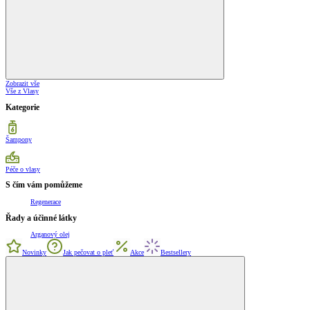
Zobrazit vše
Vše z Vlasy
Kategorie
Šampony
Péče o vlasy
S čím vám pomůžeme
Regenerace
Řady a účinné látky
Arganový olej
Novinky
Jak pečovat o pleť
Akce
Bestsellery