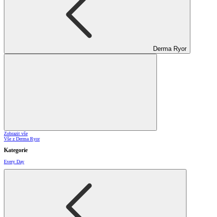
Derma Ryor
Zobrazit vše
Vše z Derma Ryor
Kategorie
Every Day