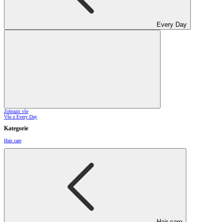
Every Day
Zobrazit vše
Vše z Every Day
Kategorie
Hair care
Hair care