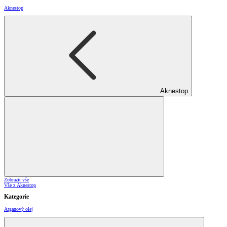
Aknestop
Aknestop
Zobrazit vše
Vše z Aknestop
Kategorie
Arganový olej