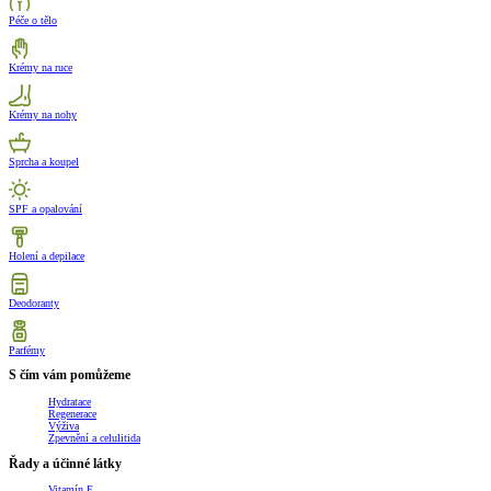
Péče o tělo
Krémy na ruce
Krémy na nohy
Sprcha a koupel
SPF a opalování
Holení a depilace
Deodoranty
Parfémy
S čím vám pomůžeme
Hydratace
Regenerace
Výživa
Zpevnění a celulitida
Řady a účinné látky
Vitamín E