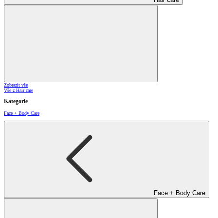
Zobrazit vše
Vše z Hair care
Kategorie
Face + Body Care
Face + Body Care