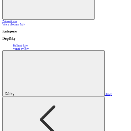
Zobrazit vše
Vše z všechny řady
Kategorie
Doplňky
Bylinné čaje
Vonné svíčky
Dárky
Dárky