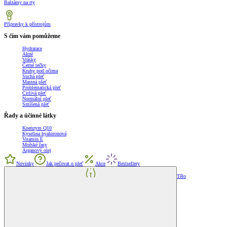
Balzámy na rty
Přípravky k přístrojům
S čím vám pomůžeme
Hydratace
Akné
Vrásky
Černé tečky
Kruhy pod očima
Suchá pleť
Mastná pleť
Problematická pleť
Citlivá pleť
Normální pleť
Smíšená pleť
Řady a účinné látky
Koenzym Q10
Kyselina hyaluronová
Vitamin E
Mořské řasy
Arganový olej
Novinky
Jak pečovat o pleť
Akce
Bestsellery
Tělo