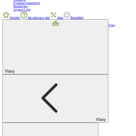
Kyselina hyaluronová
Mořské řasy
Arganový olej
Novinky
Jak pečovat o pleť
Akce
Bestsellery
Vlasy
Vlasy
Vlasy