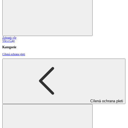
Zobrazit vše
Vše z Čaje
Kategorie
Cílená ochrana pleti
Cílená ochrana pleti