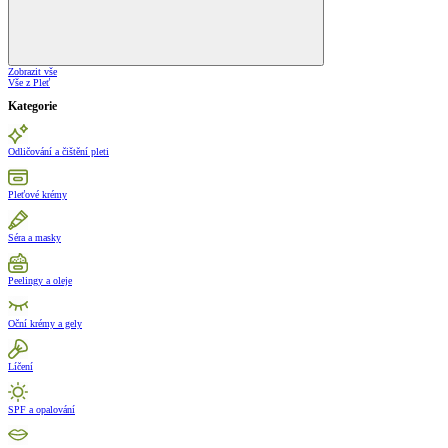
Zobrazit vše
Vše z Pleť
Kategorie
Odličování a čištění pleti
Pleťové krémy
Séra a masky
Peelingy a oleje
Oční krémy a gely
Líčení
SPF a opalování