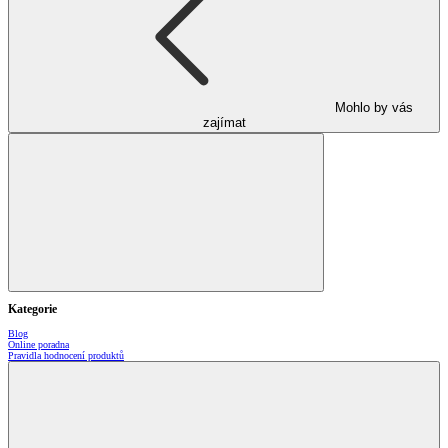
Mohlo by vás
zajímat
Kategorie
Blog
Online poradna
Pravidla hodnocení produktů