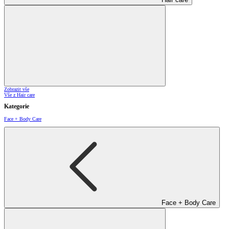
Zobrazit vše
Vše z Hair care
Kategorie
Face + Body Care
Face + Body Care