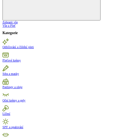
Zobrazit vše
Vše z Pleť
Kategorie
Odličování a čištění pleti
Pleťové krémy
Séra a masky
Peelingy a oleje
Oční krémy a gely
Líčení
SPF a opalování