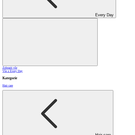
Every Day
Zobrazit vše
Vše z Every Day
Kategorie
Hair care
Hair care