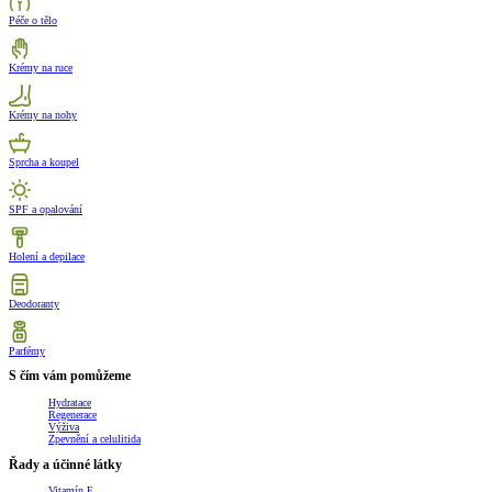
Péče o tělo
Krémy na ruce
Krémy na nohy
Sprcha a koupel
SPF a opalování
Holení a depilace
Deodoranty
Parfémy
S čím vám pomůžeme
Hydratace
Regenerace
Výživa
Zpevnění a celulitida
Řady a účinné látky
Vitamín E