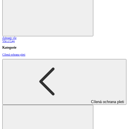
Zobrazit vše
Vše z Čaje
Kategorie
Cílená ochrana pleti
Cílená ochrana pleti