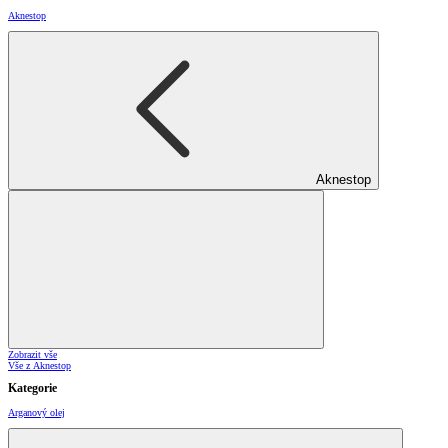
Aknestop
Aknestop
Zobrazit vše
Vše z Aknestop
Kategorie
Arganový olej