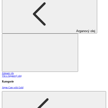
Arganový olej
Zobrazit vše
Vše z Arganový olej
Kategorie
Argan Care with Gold