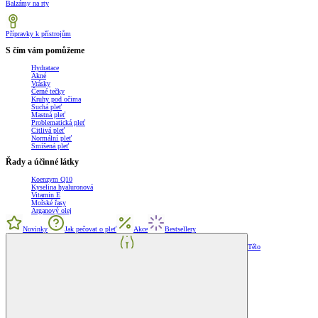
Balzámy na rty
Přípravky k přístrojům
S čím vám pomůžeme
Hydratace
Akné
Vrásky
Černé tečky
Kruhy pod očima
Suchá pleť
Mastná pleť
Problematická pleť
Citlivá pleť
Normální pleť
Smíšená pleť
Řady a účinné látky
Koenzym Q10
Kyselina hyaluronová
Vitamin E
Mořské řasy
Arganový olej
Novinky
Jak pečovat o pleť
Akce
Bestsellery
Tělo