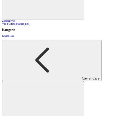
Zobrazit vše
Vše z Cílená ochrana pleti
Kategorie
Caviar Care
Caviar Care