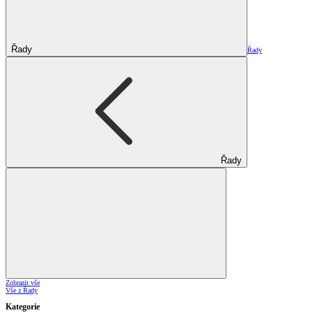
Řady
Řady
Řady
Zobrazit vše
Vše z Řady
Kategorie