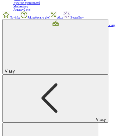
Kyselina hyaluronová
Mořské řasy
Arganový olej
Novinky
Jak pečovat o pleť
Akce
Bestsellery
Vlasy
Vlasy
Vlasy