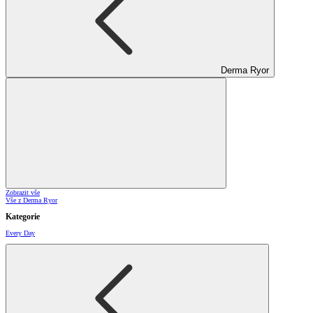
Derma Ryor
Zobrazit vše
Vše z Derma Ryor
Kategorie
Every Day