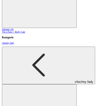
Zobrazit vše
Vše z Face + Body Care
Kategorie
všechny řady
všechny řady