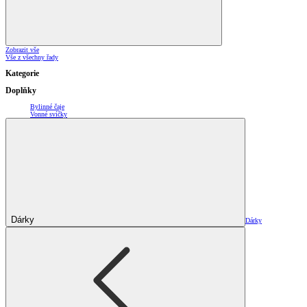
Zobrazit vše
Vše z všechny řady
Kategorie
Doplňky
Bylinné čaje
Vonné svíčky
Dárky
Dárky