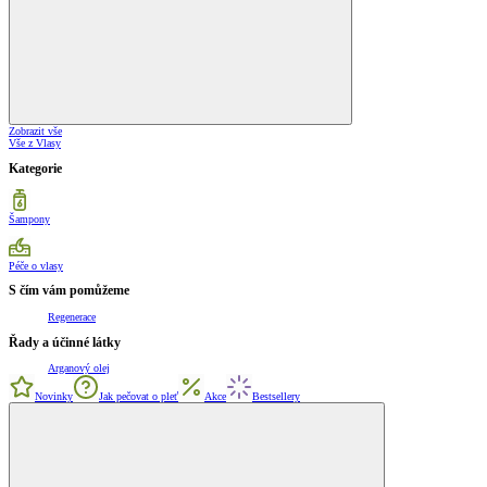
Zobrazit vše
Vše z Vlasy
Kategorie
Šampony
Péče o vlasy
S čím vám pomůžeme
Regenerace
Řady a účinné látky
Arganový olej
Novinky
Jak pečovat o pleť
Akce
Bestsellery