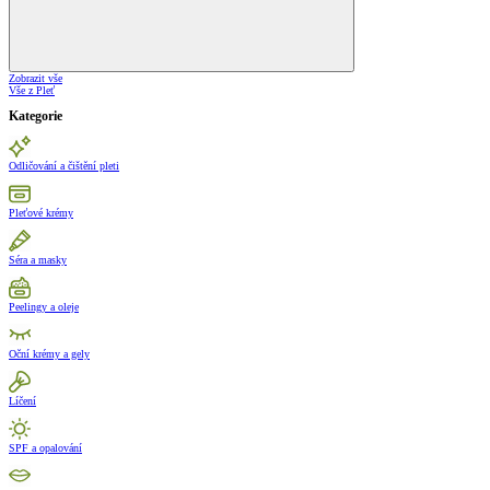
Zobrazit vše
Vše z Pleť
Kategorie
Odličování a čištění pleti
Pleťové krémy
Séra a masky
Peelingy a oleje
Oční krémy a gely
Líčení
SPF a opalování