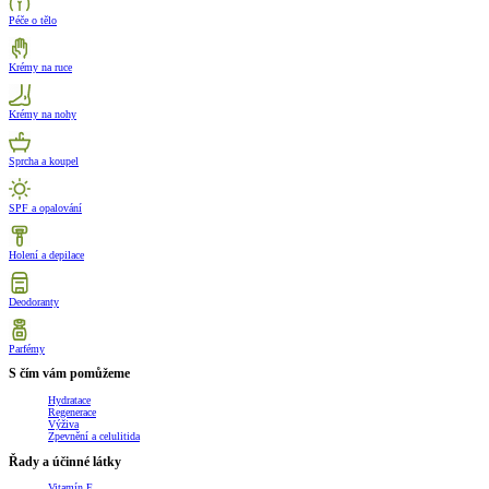
Péče o tělo
Krémy na ruce
Krémy na nohy
Sprcha a koupel
SPF a opalování
Holení a depilace
Deodoranty
Parfémy
S čím vám pomůžeme
Hydratace
Regenerace
Výživa
Zpevnění a celulitida
Řady a účinné látky
Vitamín E