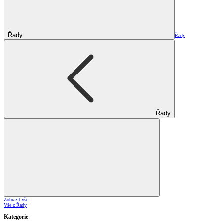
Řady
Řady
Řady
Zobrazit vše
Vše z Řady
Kategorie