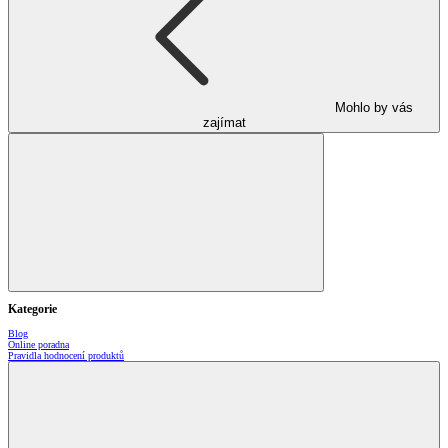
Mohlo by vás
zajímat
Kategorie
Blog
Online poradna
Pravidla hodnocení produktů