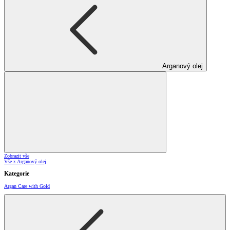
Arganový olej
Zobrazit vše
Vše z Arganový olej
Kategorie
Argan Care with Gold