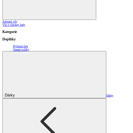
Zobrazit vše
Vše z všechny řady
Kategorie
Doplňky
Bylinné čaje
Vonné svíčky
Dárky
Dárky