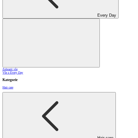
Every Day
Zobrazit vše
Vše z Every Day
Kategorie
Hair care
Hair care