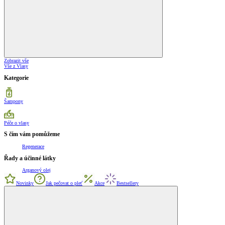
Zobrazit vše
Vše z Vlasy
Kategorie
Šampony
Péče o vlasy
S čím vám pomůžeme
Regenerace
Řady a účinné látky
Arganový olej
Novinky
Jak pečovat o pleť
Akce
Bestsellery