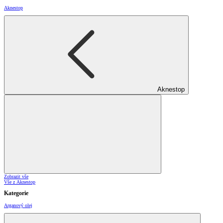
Aknestop
Aknestop
Zobrazit vše
Vše z Aknestop
Kategorie
Arganový olej