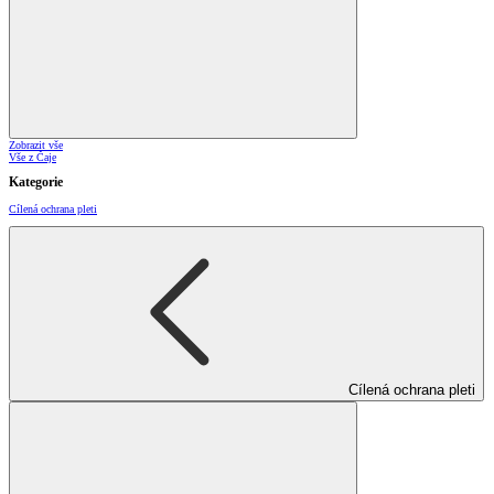
Zobrazit vše
Vše z Čaje
Kategorie
Cílená ochrana pleti
Cílená ochrana pleti