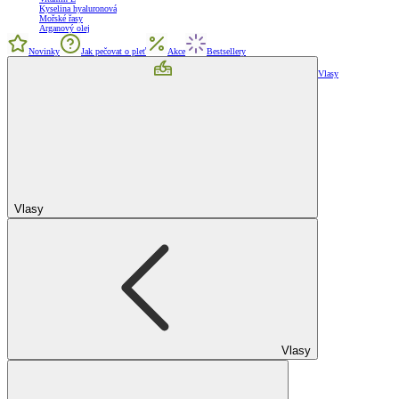
Kyselina hyaluronová
Mořské řasy
Arganový olej
Novinky
Jak pečovat o pleť
Akce
Bestsellery
Vlasy
Vlasy
Vlasy