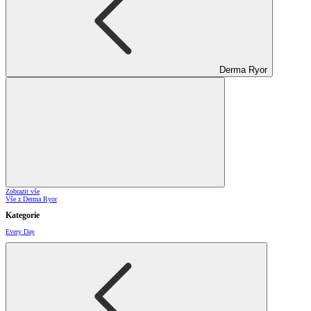
Derma Ryor
Zobrazit vše
Vše z Derma Ryor
Kategorie
Every Day