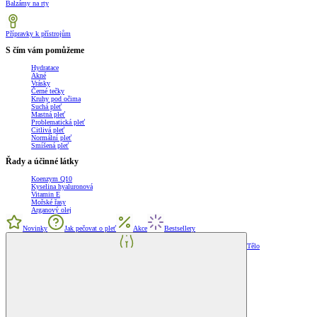
Balzámy na rty
Přípravky k přístrojům
S čím vám pomůžeme
Hydratace
Akné
Vrásky
Černé tečky
Kruhy pod očima
Suchá pleť
Mastná pleť
Problematická pleť
Citlivá pleť
Normální pleť
Smíšená pleť
Řady a účinné látky
Koenzym Q10
Kyselina hyaluronová
Vitamin E
Mořské řasy
Arganový olej
Novinky
Jak pečovat o pleť
Akce
Bestsellery
Tělo