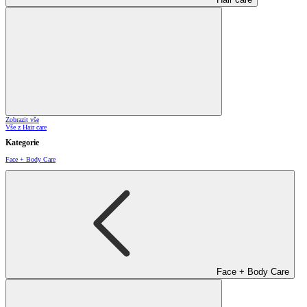
Zobrazit vše
Vše z Hair care
Kategorie
Face + Body Care
Face + Body Care