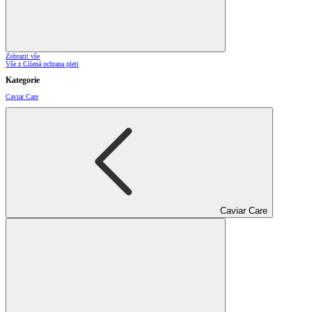
Zobrazit vše
Vše z Cílená ochrana pleti
Kategorie
Caviar Care
Caviar Care