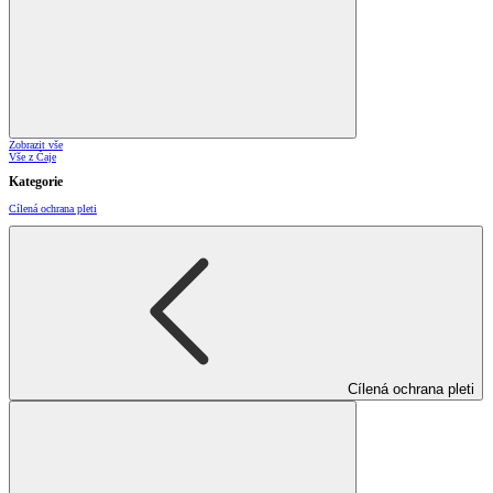
Zobrazit vše
Vše z Čaje
Kategorie
Cílená ochrana pleti
Cílená ochrana pleti