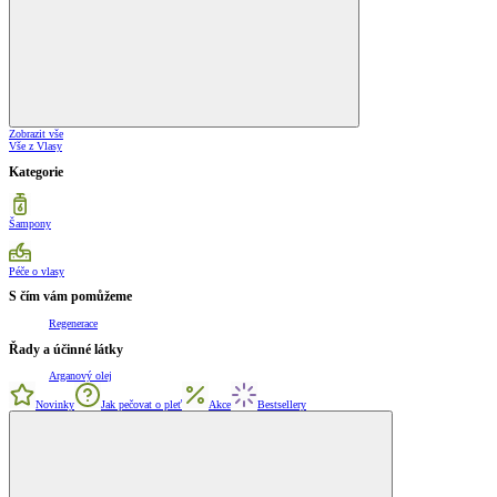
Zobrazit vše
Vše z Vlasy
Kategorie
Šampony
Péče o vlasy
S čím vám pomůžeme
Regenerace
Řady a účinné látky
Arganový olej
Novinky
Jak pečovat o pleť
Akce
Bestsellery