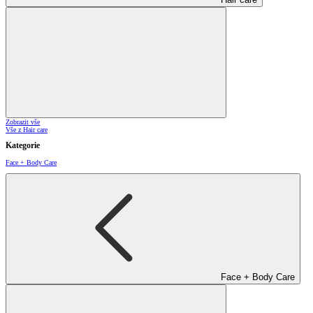
Zobrazit vše
Vše z Hair care
Kategorie
Face + Body Care
Face + Body Care