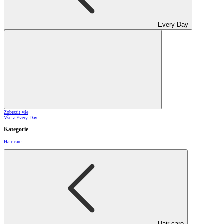
Every Day
Zobrazit vše
Vše z Every Day
Kategorie
Hair care
Hair care