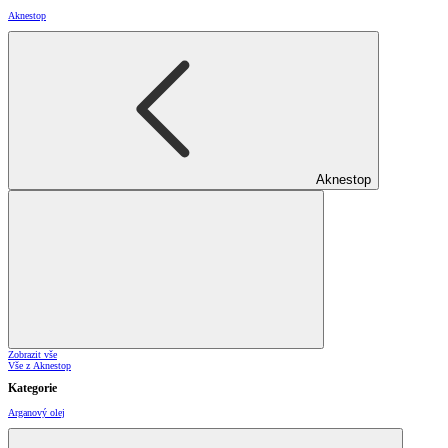
Aknestop
Aknestop
Zobrazit vše
Vše z Aknestop
Kategorie
Arganový olej