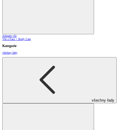
Zobrazit vše
Vše z Face + Body Care
Kategorie
všechny řady
všechny řady