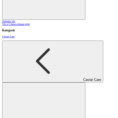
Zobrazit vše
Vše z Cílená ochrana pleti
Kategorie
Caviar Care
Caviar Care