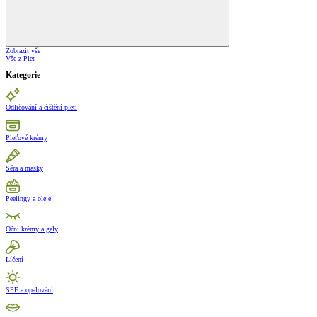
Zobrazit vše
Vše z Pleť
Kategorie
Odličování a čištění pleti
Pleťové krémy
Séra a masky
Peelingy a oleje
Oční krémy a gely
Líčení
SPF a opalování