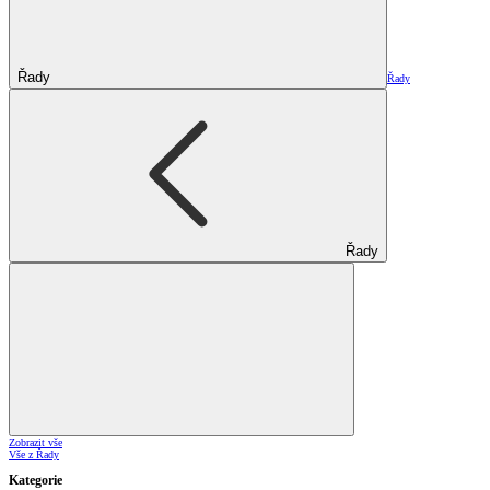
Řady
Řady
Řady
Zobrazit vše
Vše z Řady
Kategorie