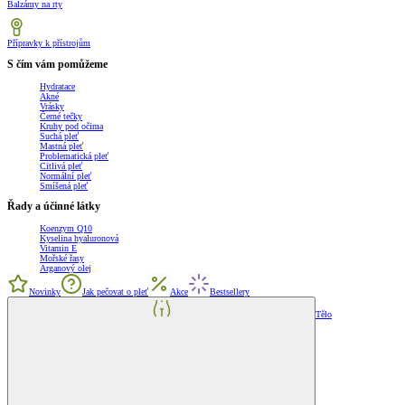
Balzámy na rty
Přípravky k přístrojům
S čím vám pomůžeme
Hydratace
Akné
Vrásky
Černé tečky
Kruhy pod očima
Suchá pleť
Mastná pleť
Problematická pleť
Citlivá pleť
Normální pleť
Smíšená pleť
Řady a účinné látky
Koenzym Q10
Kyselina hyaluronová
Vitamin E
Mořské řasy
Arganový olej
Novinky
Jak pečovat o pleť
Akce
Bestsellery
Tělo