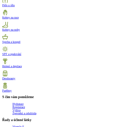
Péče o tělo
Krémy na ruce
Krémy na nohy
Sprcha a koupel
SPF a opalování
Holení a depilace
Deodoranty
Parfémy
S čím vám pomůžeme
Hydratace
Regenerace
Výživa
Zpevnění a celulitida
Řady a účinné látky
Vitamín E