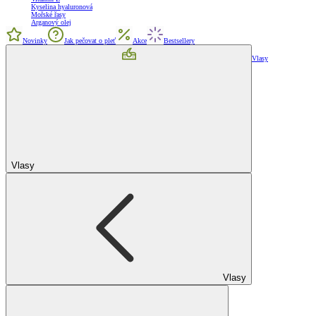
Kyselina hyaluronová
Mořské řasy
Arganový olej
Novinky
Jak pečovat o pleť
Akce
Bestsellery
Vlasy
Vlasy
Vlasy