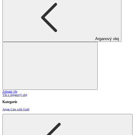
Arganový olej
Zobrazit vše
Vše z Arganový olej
Kategorie
Argan Care with Gold