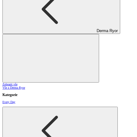
Derma Ryor
Zobrazit vše
Vše z Derma Ryor
Kategorie
Every Day