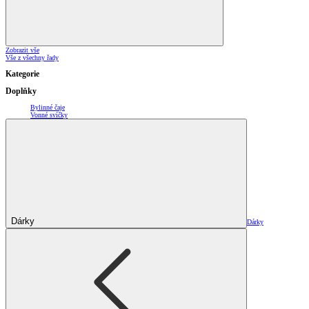
Zobrazit vše
Vše z všechny řady
Kategorie
Doplňky
Bylinné čaje
Vonné svíčky
Dárky
Dárky