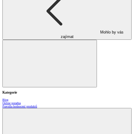
Mohlo by vás
zajímat
Kategorie
Blog
Online poradna
Pravidla hodnocení produktů