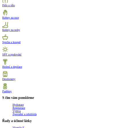
Péče o tělo
Krémy na ruce
Krémy na nohy
Sprcha a koupel
SPF a opalování
Holení a depilace
Deodoranty
Parfémy
S čím vám pomůžeme
Hydratace
Regenerace
Výživa
Zpevnění a celulitida
Řady a účinné látky
Vitamín E