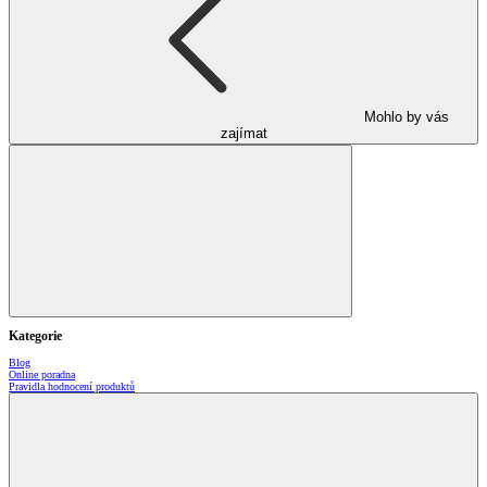
Mohlo by vás
zajímat
Kategorie
Blog
Online poradna
Pravidla hodnocení produktů