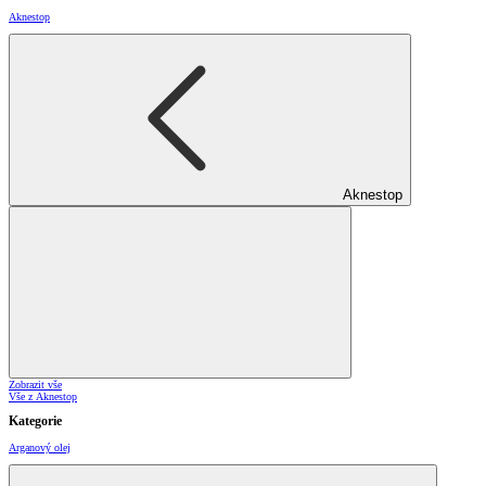
Aknestop
Aknestop
Zobrazit vše
Vše z Aknestop
Kategorie
Arganový olej