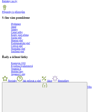
Balzámy na rty
Přípravky k přístrojům
S čím vám pomůžeme
Hydratace
Akné
Vrásky
Černé tečky
Kruhy pod očima
Suchá pleť
Mastná pleť
Problematická pleť
Citlivá pleť
Normální pleť
Smíšená pleť
Řady a účinné látky
Koenzym Q10
Kyselina hyaluronová
Vitamin E
Mořské řasy
Arganový olej
Novinky
Jak pečovat o pleť
Akce
Bestsellery
Tělo