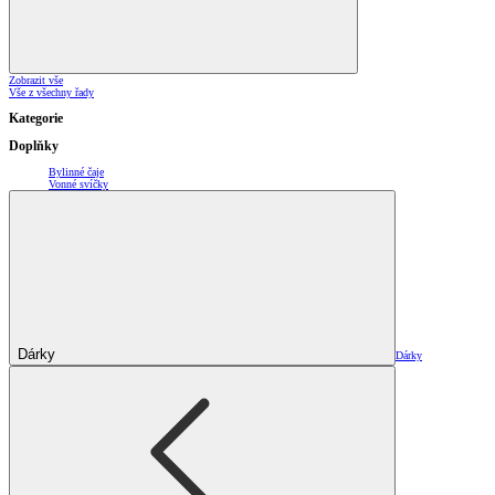
Zobrazit vše
Vše z všechny řady
Kategorie
Doplňky
Bylinné čaje
Vonné svíčky
Dárky
Dárky