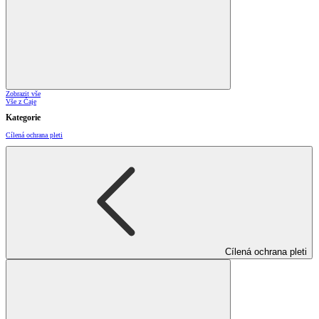
Zobrazit vše
Vše z Čaje
Kategorie
Cílená ochrana pleti
Cílená ochrana pleti