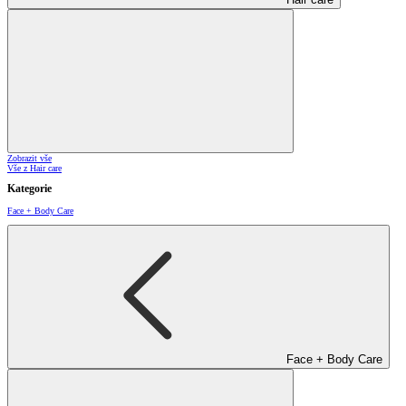
Zobrazit vše
Vše z Hair care
Kategorie
Face + Body Care
Face + Body Care