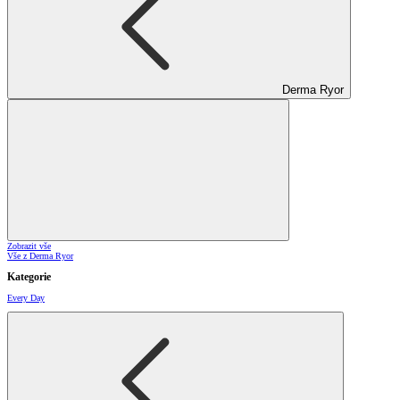
Derma Ryor
Zobrazit vše
Vše z Derma Ryor
Kategorie
Every Day