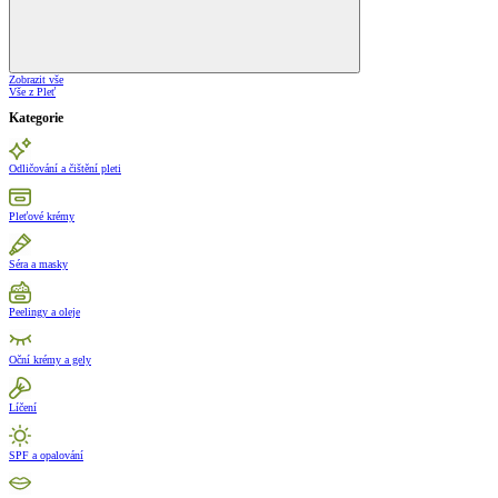
Zobrazit vše
Vše z Pleť
Kategorie
Odličování a čištění pleti
Pleťové krémy
Séra a masky
Peelingy a oleje
Oční krémy a gely
Líčení
SPF a opalování