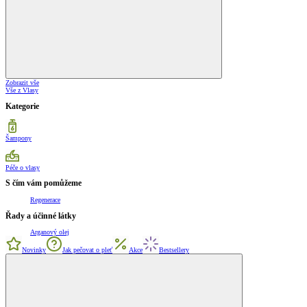
Zobrazit vše
Vše z Vlasy
Kategorie
Šampony
Péče o vlasy
S čím vám pomůžeme
Regenerace
Řady a účinné látky
Arganový olej
Novinky
Jak pečovat o pleť
Akce
Bestsellery