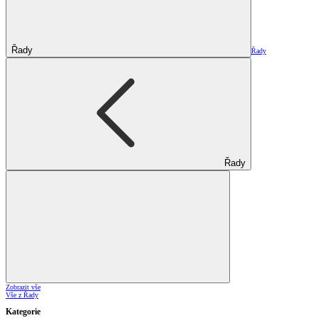
Řady
Řady
Řady
Zobrazit vše
Vše z Řady
Kategorie