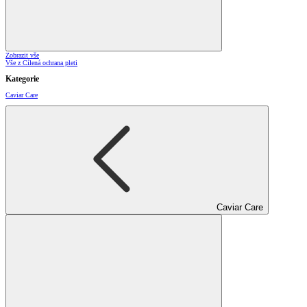
Zobrazit vše
Vše z Cílená ochrana pleti
Kategorie
Caviar Care
Caviar Care