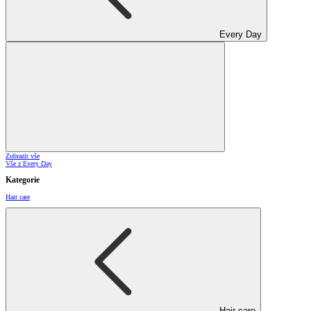
Every Day
Zobrazit vše
Vše z Every Day
Kategorie
Hair care
Hair care