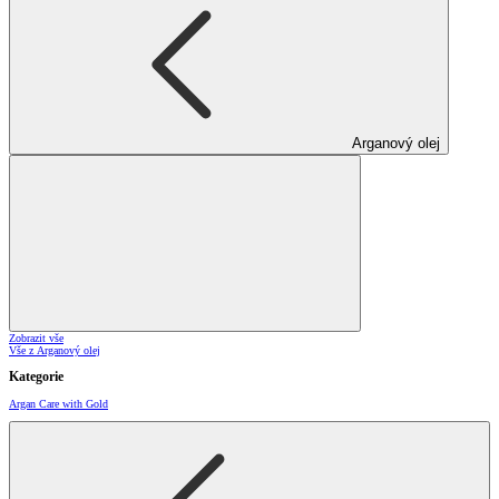
Arganový olej
Zobrazit vše
Vše z Arganový olej
Kategorie
Argan Care with Gold