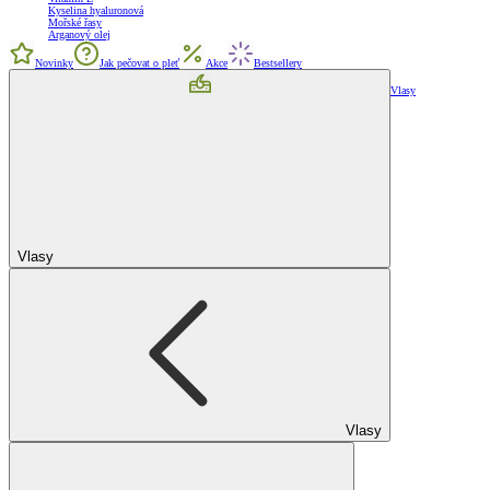
Kyselina hyaluronová
Mořské řasy
Arganový olej
Novinky
Jak pečovat o pleť
Akce
Bestsellery
Vlasy
Vlasy
Vlasy