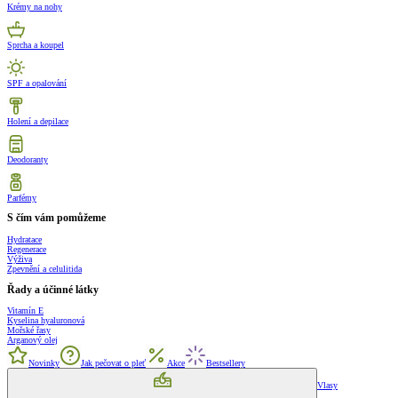
Krémy na nohy
Sprcha a koupel
SPF a opalování
Holení a depilace
Deodoranty
Parfémy
S čím vám pomůžeme
Hydratace
Regenerace
Výživa
Zpevnění a celulitida
Řady a účinné látky
Vitamín E
Kyselina hyaluronová
Mořské řasy
Arganový olej
Novinky
Jak pečovat o pleť
Akce
Bestsellery
Vlasy