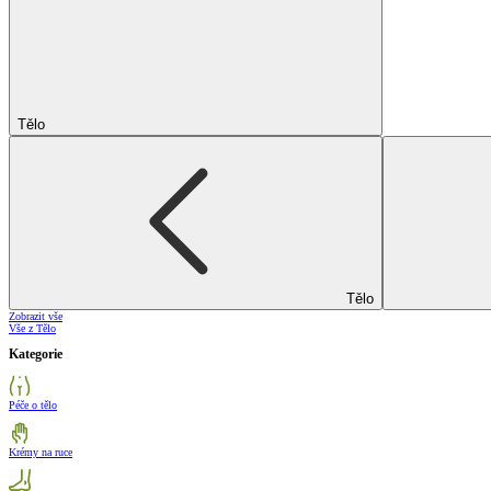
Tělo
Tělo
Zobrazit vše
Vše z Tělo
Kategorie
Péče o tělo
Krémy na ruce