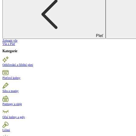
Pleť
Zobrazit vše
Vše z Pleť
Kategorie
Odličování a čištění pleti
Pleťové krémy
Séra a masky
Peelingy a oleje
Oční krémy a gely
Líčení