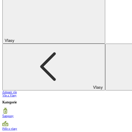
Vlasy
Vlasy
Zobrazit vše
Vše z Vlasy
Kategorie
Šampony
Péče o vlasy