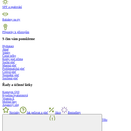
SPF a opalování
Balzámy na rty
Přípravky k přístrojům
S čím vám pomůžeme
Hydratace
Akné
Vrásky
Černé tečky
Kruhy pod očima
Suchá pleť
Mastná pleť
Problematická pleť
Citlivá pleť
Normální pleť
Smíšená pleť
Řady a účinné látky
Koenzym Q10
Kyselina hyaluronová
Vitamin E
Mořské řasy
Arganový olej
Novinky
Jak pečovat o pleť
Akce
Bestsellery
Tělo