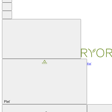
Pleť
Pleť