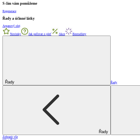
S čím vám pomůžeme
Regenerace
Řady a účinné látky
Arganový olej
Novinky
Jak pečovat o pleť
Akce
Bestsellery
Řady
Řady
Řady
Zobrazit vše