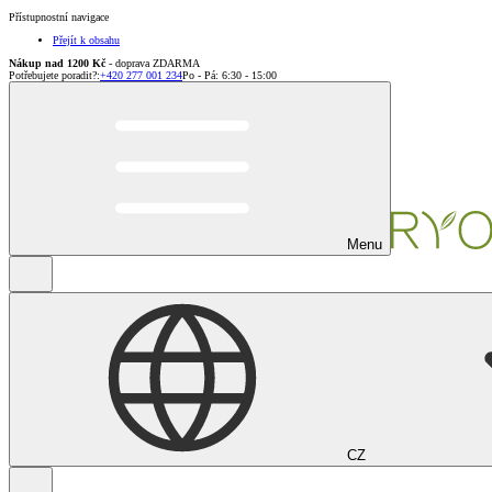
Přístupnostní navigace
Přejít k obsahu
Nákup nad 1200 Kč
- doprava ZDARMA
Potřebujete poradit?
:
+420 277 001 234
Po - Pá: 6:30 - 15:00
Menu
CZ