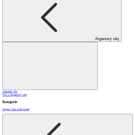
Arganový olej
Zobrazit vše
Vše z Arganový olej
Kategorie
Argan Care with Gold