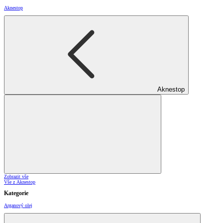
Aknestop
Aknestop
Zobrazit vše
Vše z Aknestop
Kategorie
Arganový olej