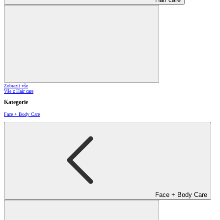
Zobrazit vše
Vše z Hair care
Kategorie
Face + Body Care
Face + Body Care