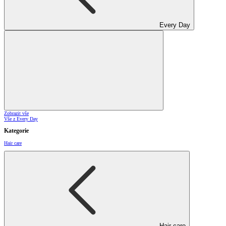
Every Day
Zobrazit vše
Vše z Every Day
Kategorie
Hair care
Hair care