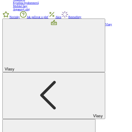
Kyselina hyaluronová
Mořské řasy
Arganový olej
Novinky
Jak pečovat o pleť
Akce
Bestsellery
Vlasy
Vlasy
Vlasy