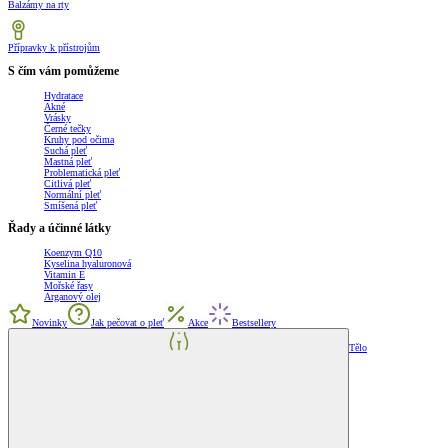
Balzámy na rty
Přípravky k přístrojům
S čím vám pomůžeme
Hydratace
Akné
Vrásky
Černé tečky
Kruhy pod očima
Suchá pleť
Mastná pleť
Problematická pleť
Citlivá pleť
Normální pleť
Smíšená pleť
Řady a účinné látky
Koenzym Q10
Kyselina hyaluronová
Vitamin E
Mořské řasy
Arganový olej
Novinky
Jak pečovat o pleť
Akce
Bestsellery
Tělo