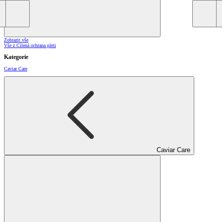
Zobrazit vše
Vše z Cílená ochrana pleti
Kategorie
Caviar Care
Caviar Care