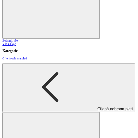
Zobrazit vše
Vše z Čaje
Kategorie
Cílená ochrana pleti
Cílená ochrana pleti