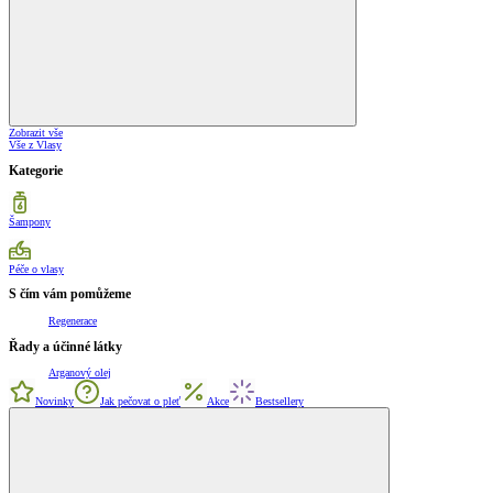
Zobrazit vše
Vše z Vlasy
Kategorie
Šampony
Péče o vlasy
S čím vám pomůžeme
Regenerace
Řady a účinné látky
Arganový olej
Novinky
Jak pečovat o pleť
Akce
Bestsellery