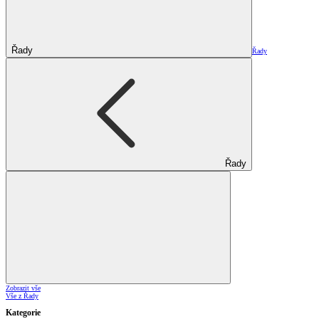
Řady
Řady
Řady
Zobrazit vše
Vše z Řady
Kategorie