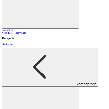
Zobrazit vše
Vše z Face + Body Care
Kategorie
všechny řady
všechny řady