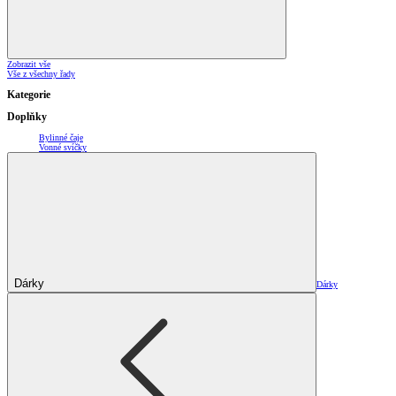
Zobrazit vše
Vše z všechny řady
Kategorie
Doplňky
Bylinné čaje
Vonné svíčky
Dárky
Dárky