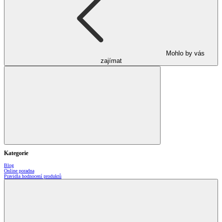
Mohlo by vás
zajímat
Kategorie
Blog
Online poradna
Pravidla hodnocení produktů