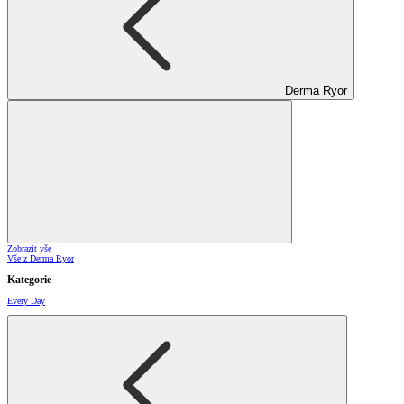
Derma Ryor
Zobrazit vše
Vše z Derma Ryor
Kategorie
Every Day