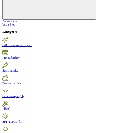
Zobrazit vše
Vše z Pleť
Kategorie
Odličování a čištění pleti
Pleťové krémy
Séra a masky
Peelingy a oleje
Oční krémy a gely
Líčení
SPF a opalování