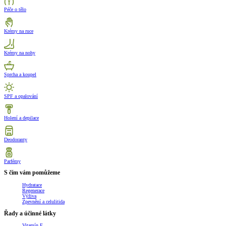
Péče o tělo
Krémy na ruce
Krémy na nohy
Sprcha a koupel
SPF a opalování
Holení a depilace
Deodoranty
Parfémy
S čím vám pomůžeme
Hydratace
Regenerace
Výživa
Zpevnění a celulitida
Řady a účinné látky
Vitamín E