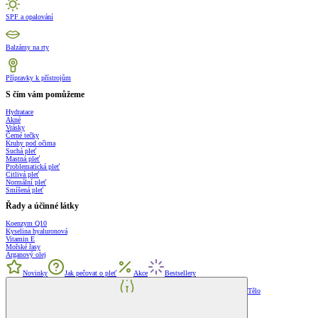
SPF a opalování
Balzámy na rty
Přípravky k přístrojům
S čím vám pomůžeme
Hydratace
Akné
Vrásky
Černé tečky
Kruhy pod očima
Suchá pleť
Mastná pleť
Problematická pleť
Citlivá pleť
Normální pleť
Smíšená pleť
Řady a účinné látky
Koenzym Q10
Kyselina hyaluronová
Vitamin E
Mořské řasy
Arganový olej
Novinky
Jak pečovat o pleť
Akce
Bestsellery
Tělo