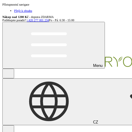
Přístupnostní navigace
Přejít k obsahu
Nákup nad 1200 Kč
- doprava ZDARMA
Potřebujete poradit?
:
+420 277 001 234
Po - Pá: 6:30 - 15:00
Menu
CZ