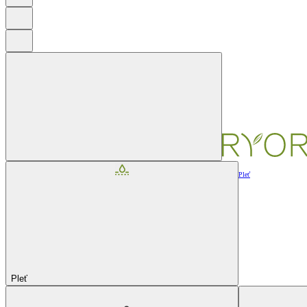
Pleť
Pleť