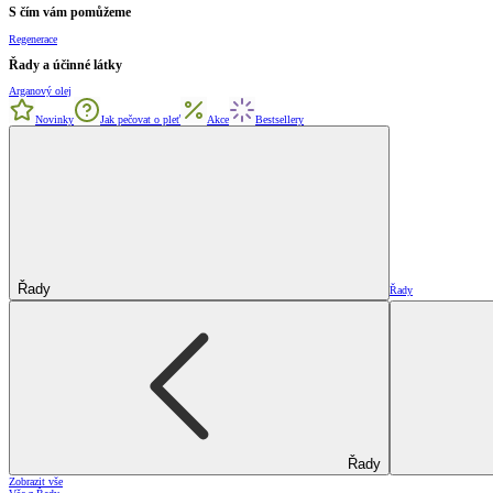
S čím vám pomůžeme
Regenerace
Řady a účinné látky
Arganový olej
Novinky
Jak pečovat o pleť
Akce
Bestsellery
Řady
Řady
Řady
Zobrazit vše