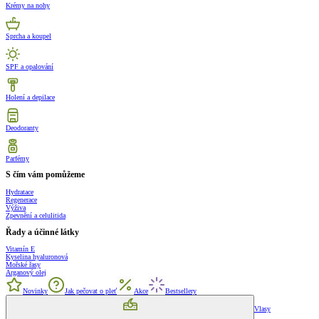
Krémy na nohy
Sprcha a koupel
SPF a opalování
Holení a depilace
Deodoranty
Parfémy
S čím vám pomůžeme
Hydratace
Regenerace
Výživa
Zpevnění a celulitida
Řady a účinné látky
Vitamín E
Kyselina hyaluronová
Mořské řasy
Arganový olej
Novinky
Jak pečovat o pleť
Akce
Bestsellery
Vlasy