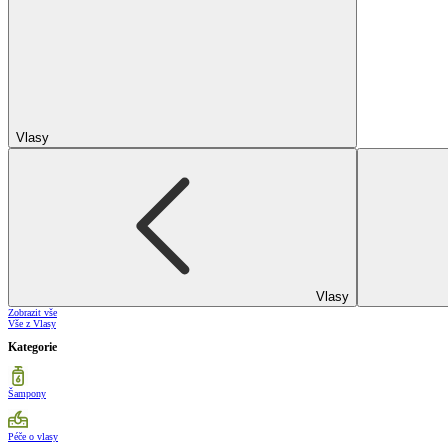
Vlasy
Vlasy
Zobrazit vše
Vše z Vlasy
Kategorie
Šampony
Péče o vlasy