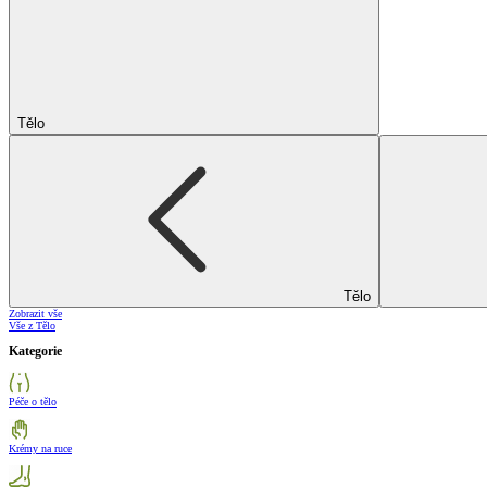
Tělo
Tělo
Zobrazit vše
Vše z Tělo
Kategorie
Péče o tělo
Krémy na ruce