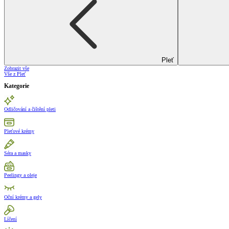
Pleť
Zobrazit vše
Vše z Pleť
Kategorie
Odličování a čištění pleti
Pleťové krémy
Séra a masky
Peelingy a oleje
Oční krémy a gely
Líčení