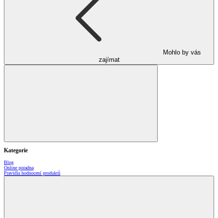
Mohlo by vás
zajímat
Kategorie
Blog
Online poradna
Pravidla hodnocení produktů