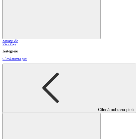
Zobrazit vše
Vše z Čaje
Kategorie
Cílená ochrana pleti
Cílená ochrana pleti