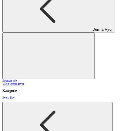
Derma Ryor
Zobrazit vše
Vše z Derma Ryor
Kategorie
Every Day