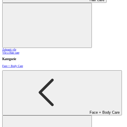
Zobrazit vše
Vše z Hair care
Kategorie
Face + Body Care
Face + Body Care