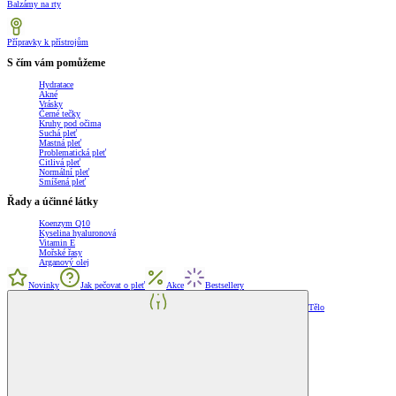
Balzámy na rty
Přípravky k přístrojům
S čím vám pomůžeme
Hydratace
Akné
Vrásky
Černé tečky
Kruhy pod očima
Suchá pleť
Mastná pleť
Problematická pleť
Citlivá pleť
Normální pleť
Smíšená pleť
Řady a účinné látky
Koenzym Q10
Kyselina hyaluronová
Vitamin E
Mořské řasy
Arganový olej
Novinky
Jak pečovat o pleť
Akce
Bestsellery
Tělo