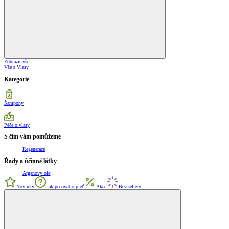
Zobrazit vše
Vše z Vlasy
Kategorie
Šampony
Péče o vlasy
S čím vám pomůžeme
Regenerace
Řady a účinné látky
Arganový olej
Novinky
Jak pečovat o pleť
Akce
Bestsellery