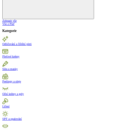
Zobrazit vše
Vše z Pleť
Kategorie
Odličování a čištění pleti
Pleťové krémy
Séra a masky
Peelingy a oleje
Oční krémy a gely
Líčení
SPF a opalování