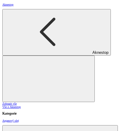
Aknestop
Aknestop
Zobrazit vše
Vše z Aknestop
Kategorie
Arganový olej