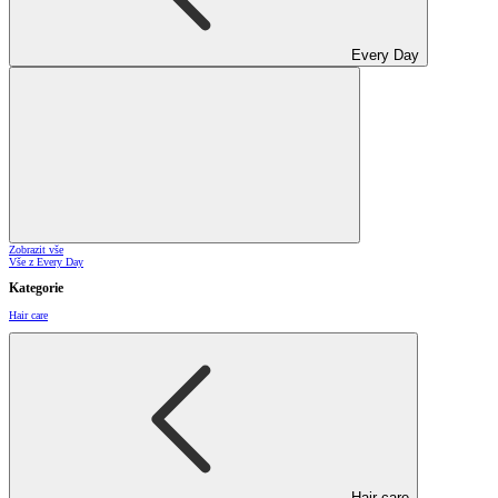
Every Day
Zobrazit vše
Vše z Every Day
Kategorie
Hair care
Hair care