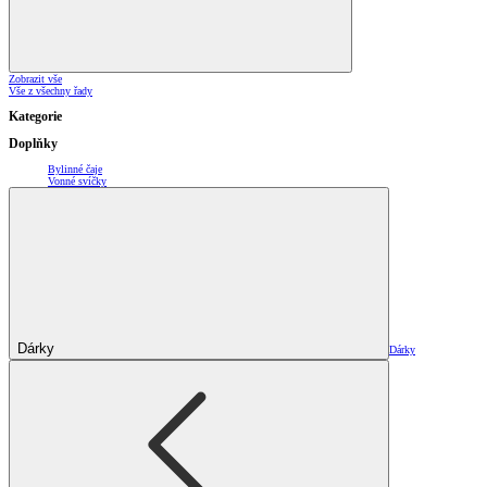
Zobrazit vše
Vše z všechny řady
Kategorie
Doplňky
Bylinné čaje
Vonné svíčky
Dárky
Dárky