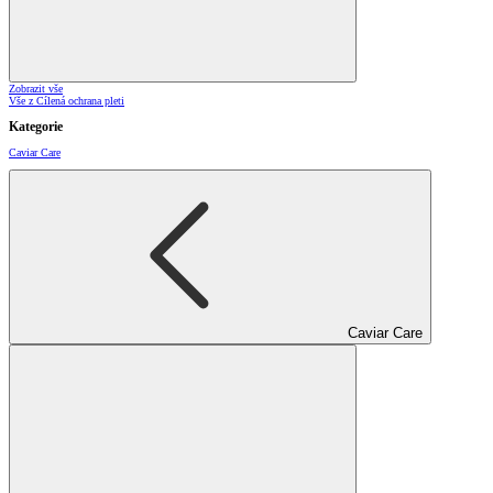
Zobrazit vše
Vše z Cílená ochrana pleti
Kategorie
Caviar Care
Caviar Care