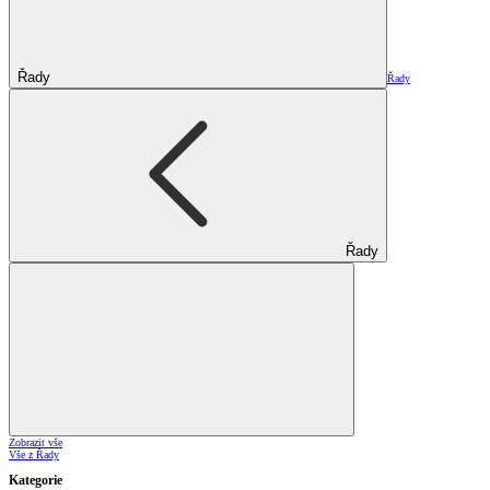
Řady
Řady
Řady
Zobrazit vše
Vše z Řady
Kategorie