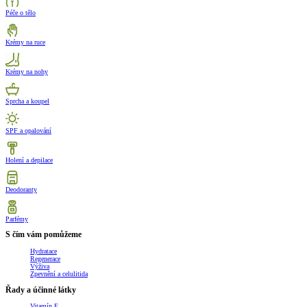
Péče o tělo
Krémy na ruce
Krémy na nohy
Sprcha a koupel
SPF a opalování
Holení a depilace
Deodoranty
Parfémy
S čím vám pomůžeme
Hydratace
Regenerace
Výživa
Zpevnění a celulitida
Řady a účinné látky
Vitamín E