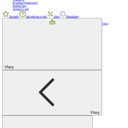
Kyselina hyaluronová
Mořské řasy
Arganový olej
Novinky
Jak pečovat o pleť
Akce
Bestsellery
Vlasy
Vlasy
Vlasy