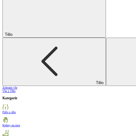
Tělo
Tělo
Zobrazit vše
Vše z Tělo
Kategorie
Péče o tělo
Krémy na ruce