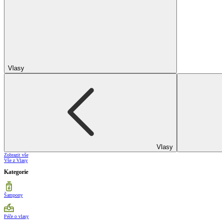
Vlasy
Vlasy
Zobrazit vše
Vše z Vlasy
Kategorie
Šampony
Péče o vlasy