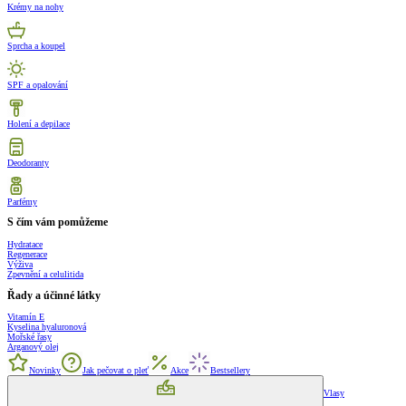
Krémy na nohy
Sprcha a koupel
SPF a opalování
Holení a depilace
Deodoranty
Parfémy
S čím vám pomůžeme
Hydratace
Regenerace
Výživa
Zpevnění a celulitida
Řady a účinné látky
Vitamín E
Kyselina hyaluronová
Mořské řasy
Arganový olej
Novinky
Jak pečovat o pleť
Akce
Bestsellery
Vlasy