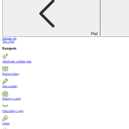
Pleť
Zobrazit vše
Vše z Pleť
Kategorie
Odličování a čištění pleti
Pleťové krémy
Séra a masky
Peelingy a oleje
Oční krémy a gely
Líčení