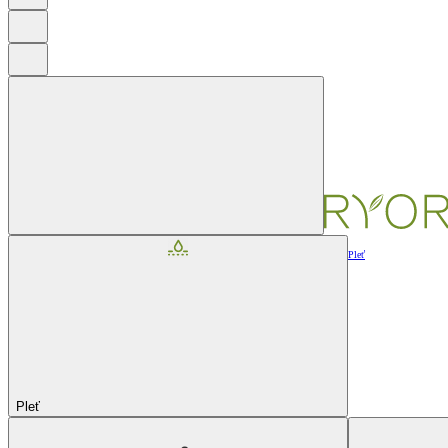
Pleť
Pleť