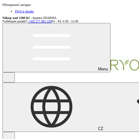
Přístupnostní navigace
Přejít k obsahu
Nákup nad 1200 Kč
- doprava ZDARMA
Potřebujete poradit?
:
+420 277 001 234
Po - Pá: 6:30 - 15:00
Menu
CZ