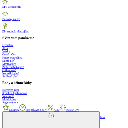
SPF a opalování
Balzámy na rty
Přípravky k přístrojům
S čím vám pomůžeme
Hydratace
Akné
Vrásky
Černé tečky
Kruhy pod očima
Suchá pleť
Mastná pleť
Problematická pleť
Citlivá pleť
Normální pleť
Smíšená pleť
Řady a účinné látky
Koenzym Q10
Kyselina hyaluronová
Vitamin E
Mořské řasy
Arganový olej
Novinky
Jak pečovat o pleť
Akce
Bestsellery
Tělo