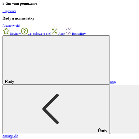
S čím vám pomůžeme
Regenerace
Řady a účinné látky
Arganový olej
Novinky
Jak pečovat o pleť
Akce
Bestsellery
Řady
Řady
Řady
Zobrazit vše