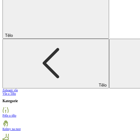
Tělo
Tělo
Zobrazit vše
Vše z Tělo
Kategorie
Péče o tělo
Krémy na ruce