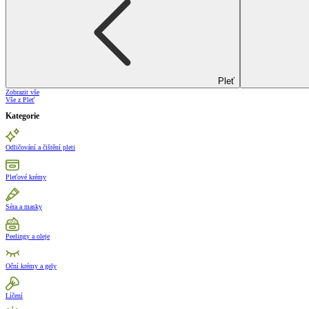
Pleť
Zobrazit vše
Vše z Pleť
Kategorie
Odličování a čištění pleti
Pleťové krémy
Séra a masky
Peelingy a oleje
Oční krémy a gely
Líčení