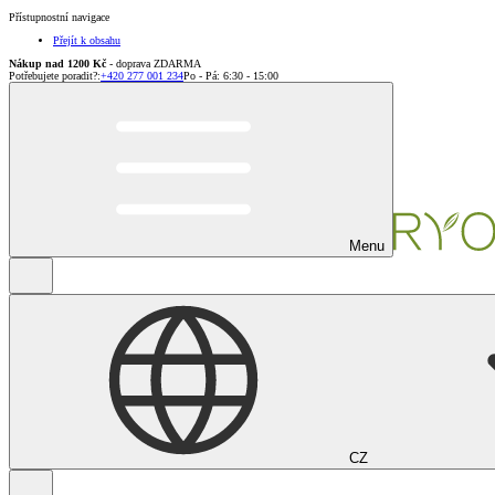
Přístupnostní navigace
Přejít k obsahu
Nákup nad 1200 Kč
- doprava ZDARMA
Potřebujete poradit?
:
+420 277 001 234
Po - Pá: 6:30 - 15:00
Menu
CZ