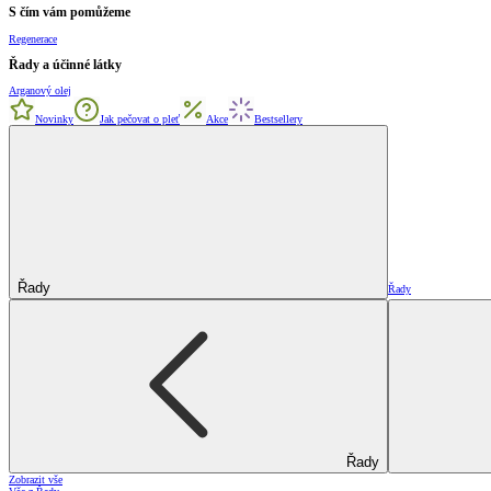
S čím vám pomůžeme
Regenerace
Řady a účinné látky
Arganový olej
Novinky
Jak pečovat o pleť
Akce
Bestsellery
Řady
Řady
Řady
Zobrazit vše