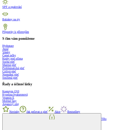
SPF a opalování
Balzámy na rty
Přípravky k přístrojům
S čím vám pomůžeme
Hydratace
Akné
Vrásky
Černé tečky
Kruhy pod očima
Suchá pleť
Mastná pleť
Problematická pleť
Citlivá pleť
Normální pleť
Smíšená pleť
Řady a účinné látky
Koenzym Q10
Kyselina hyaluronová
Vitamin E
Mořské řasy
Arganový olej
Novinky
Jak pečovat o pleť
Akce
Bestsellery
Tělo