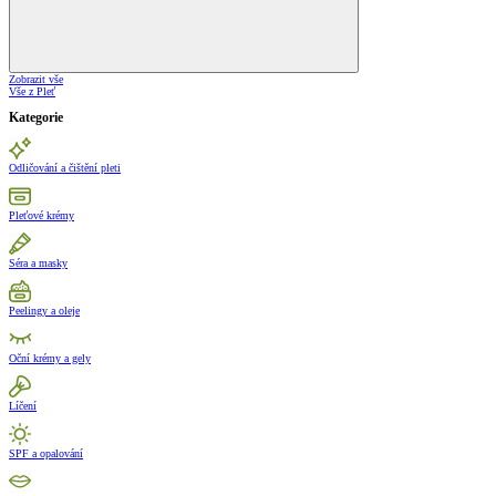
Zobrazit vše
Vše z Pleť
Kategorie
Odličování a čištění pleti
Pleťové krémy
Séra a masky
Peelingy a oleje
Oční krémy a gely
Líčení
SPF a opalování