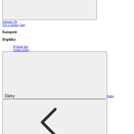
Zobrazit vše
Vše z všechny řady
Kategorie
Doplňky
Bylinné čaje
Vonné svíčky
Dárky
Dárky