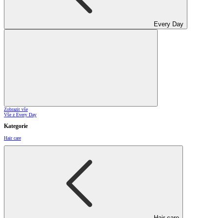
Every Day
Zobrazit vše
Vše z Every Day
Kategorie
Hair care
Hair care