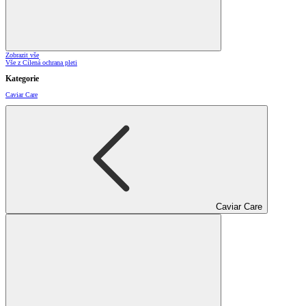
Zobrazit vše
Vše z Cílená ochrana pleti
Kategorie
Caviar Care
Caviar Care