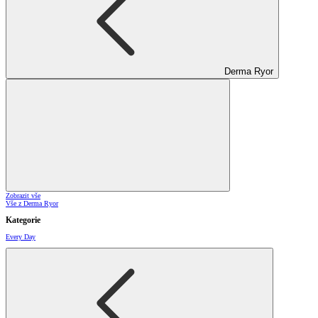
Derma Ryor
Zobrazit vše
Vše z Derma Ryor
Kategorie
Every Day