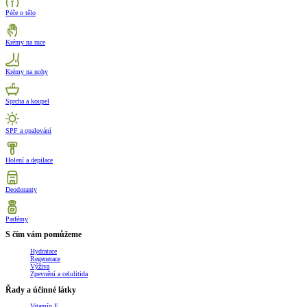
Péče o tělo
Krémy na ruce
Krémy na nohy
Sprcha a koupel
SPF a opalování
Holení a depilace
Deodoranty
Parfémy
S čím vám pomůžeme
Hydratace
Regenerace
Výživa
Zpevnění a celulitida
Řady a účinné látky
Vitamín E