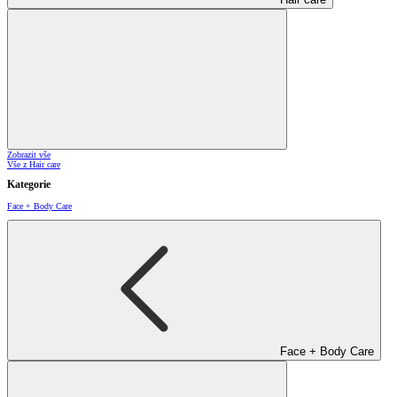
Zobrazit vše
Vše z Hair care
Kategorie
Face + Body Care
Face + Body Care