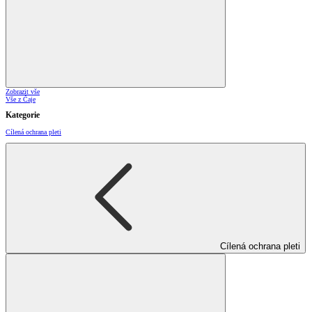
Zobrazit vše
Vše z Čaje
Kategorie
Cílená ochrana pleti
Cílená ochrana pleti