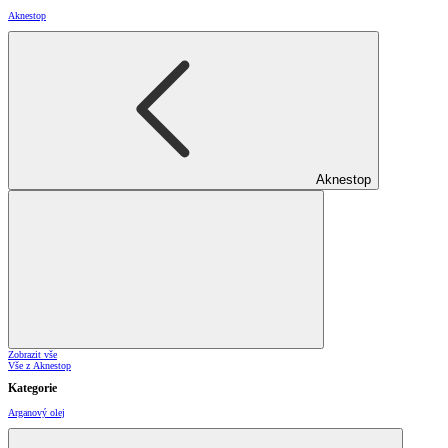
Aknestop
Aknestop
Zobrazit vše
Vše z Aknestop
Kategorie
Arganový olej