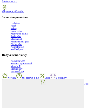
Balzámy na rty
Přípravky k přístrojům
S čím vám pomůžeme
Hydratace
Akné
Vrásky
Černé tečky
Kruhy pod očima
Suchá pleť
Mastná pleť
Problematická pleť
Citlivá pleť
Normální pleť
Smíšená pleť
Řady a účinné látky
Koenzym Q10
Kyselina hyaluronová
Vitamin E
Mořské řasy
Arganový olej
Novinky
Jak pečovat o pleť
Akce
Bestsellery
Tělo