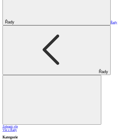
Řady
Řady
Řady
Zobrazit vše
Vše z Řady
Kategorie