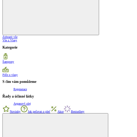
Zobrazit vše
Vše z Vlasy
Kategorie
Šampony
Péče o vlasy
S čím vám pomůžeme
Regenerace
Řady a účinné látky
Arganový olej
Novinky
Jak pečovat o pleť
Akce
Bestsellery