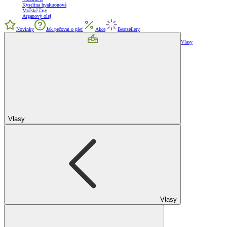
Kyselina hyaluronová
Mořské řasy
Arganový olej
Novinky
Jak pečovat o pleť
Akce
Bestsellery
Vlasy
Vlasy
Vlasy