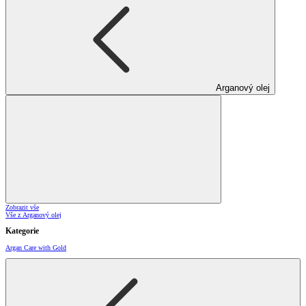
Arganový olej
Zobrazit vše
Vše z Arganový olej
Kategorie
Argan Care with Gold