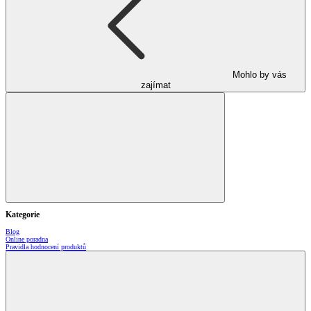
Mohlo by vás
zajímat
Kategorie
Blog
Online poradna
Pravidla hodnocení produktů