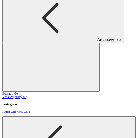
Arganový olej
Zobrazit vše
Vše z Arganový olej
Kategorie
Argan Care with Gold