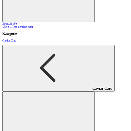
Zobrazit vše
Vše z Cílená ochrana pleti
Kategorie
Caviar Care
Caviar Care