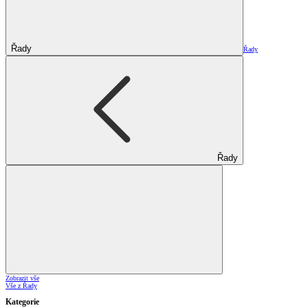
Řady
Řady
Řady
Zobrazit vše
Vše z Řady
Kategorie