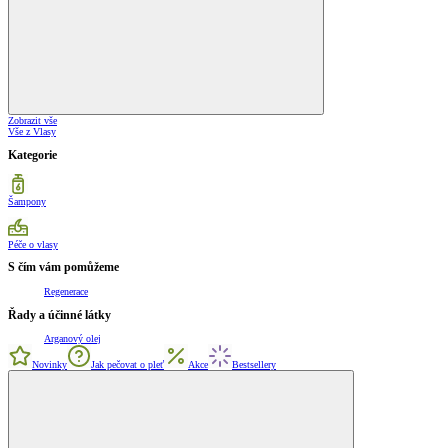
Zobrazit vše
Vše z Vlasy
Kategorie
Šampony
Péče o vlasy
S čím vám pomůžeme
Regenerace
Řady a účinné látky
Arganový olej
Novinky
Jak pečovat o pleť
Akce
Bestsellery