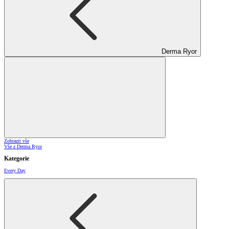
Derma Ryor
Zobrazit vše
Vše z Derma Ryor
Kategorie
Every Day