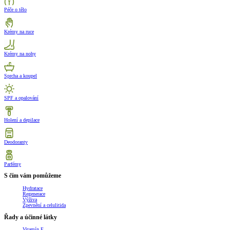
Péče o tělo
Krémy na ruce
Krémy na nohy
Sprcha a koupel
SPF a opalování
Holení a depilace
Deodoranty
Parfémy
S čím vám pomůžeme
Hydratace
Regenerace
Výživa
Zpevnění a celulitida
Řady a účinné látky
Vitamín E