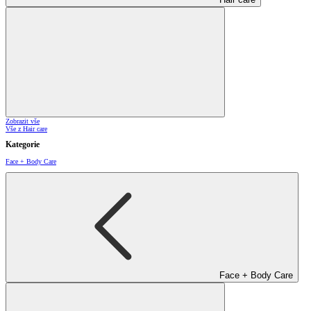
Zobrazit vše
Vše z Hair care
Kategorie
Face + Body Care
Face + Body Care