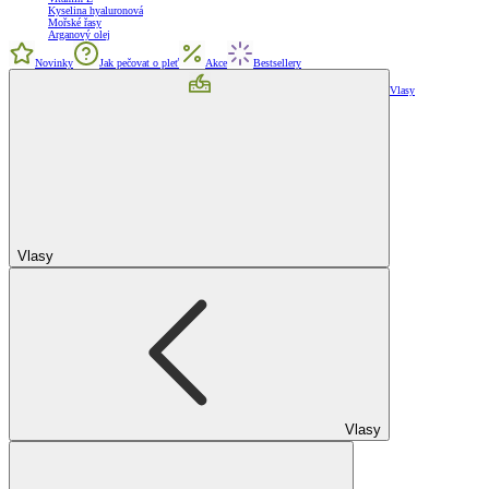
Kyselina hyaluronová
Mořské řasy
Arganový olej
Novinky
Jak pečovat o pleť
Akce
Bestsellery
Vlasy
Vlasy
Vlasy