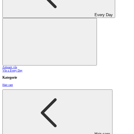
Every Day
Zobrazit vše
Vše z Every Day
Kategorie
Hair care
Hair care