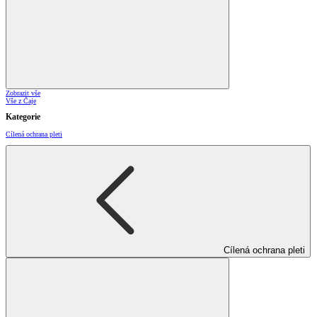
Zobrazit vše
Vše z Čaje
Kategorie
Cílená ochrana pleti
Cílená ochrana pleti