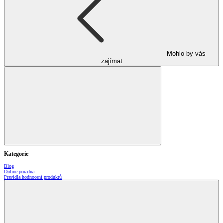
Mohlo by vás
zajímat
Kategorie
Blog
Online poradna
Pravidla hodnocení produktů