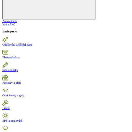
Zobrazit vše
Vše z Pleť
Kategorie
Odličování a čištění pleti
Pleťové krémy
Séra a masky
Peelingy a oleje
Oční krémy a gely
Líčení
SPF a opalování