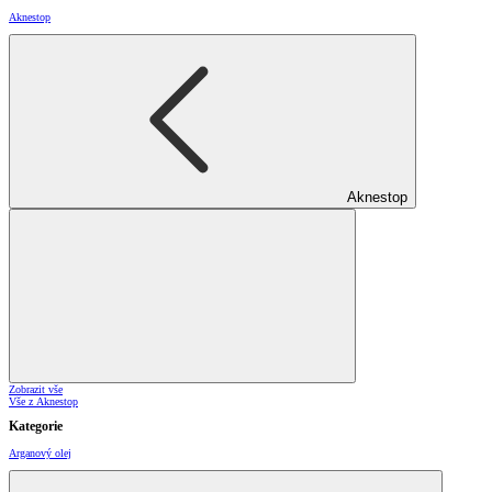
Aknestop
Aknestop
Zobrazit vše
Vše z Aknestop
Kategorie
Arganový olej