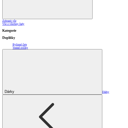
Zobrazit vše
Vše z všechny řady
Kategorie
Doplňky
Bylinné čaje
Vonné svíčky
Dárky
Dárky