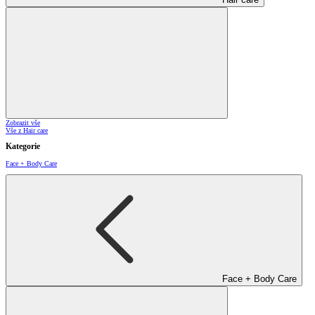
Zobrazit vše
Vše z Hair care
Kategorie
Face + Body Care
Face + Body Care