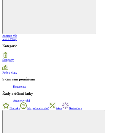
Zobrazit vše
Vše z Vlasy
Kategorie
Šampony
Péče o vlasy
S čím vám pomůžeme
Regenerace
Řady a účinné látky
Arganový olej
Novinky
Jak pečovat o pleť
Akce
Bestsellery