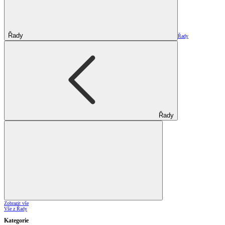
Řady
Řady
Řady
Zobrazit vše
Vše z Řady
Kategorie