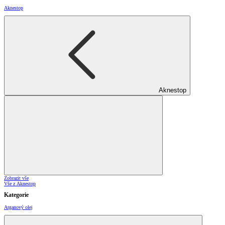
Aknestop
Aknestop
Zobrazit vše
Vše z Aknestop
Kategorie
Arganový olej