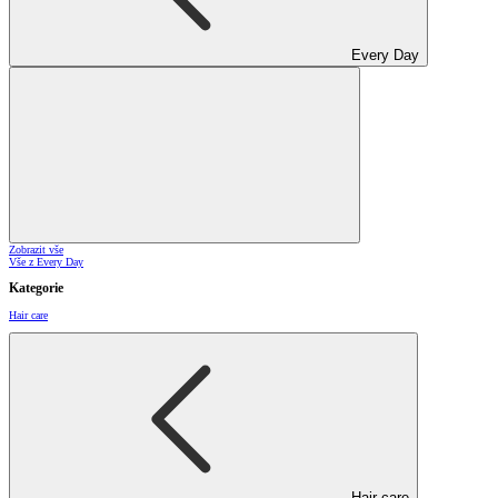
Every Day
Zobrazit vše
Vše z Every Day
Kategorie
Hair care
Hair care