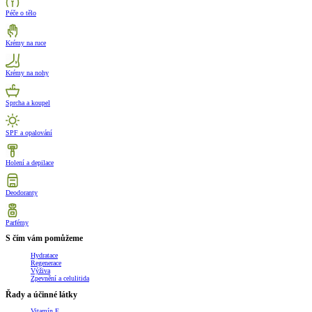
Péče o tělo
Krémy na ruce
Krémy na nohy
Sprcha a koupel
SPF a opalování
Holení a depilace
Deodoranty
Parfémy
S čím vám pomůžeme
Hydratace
Regenerace
Výživa
Zpevnění a celulitida
Řady a účinné látky
Vitamín E