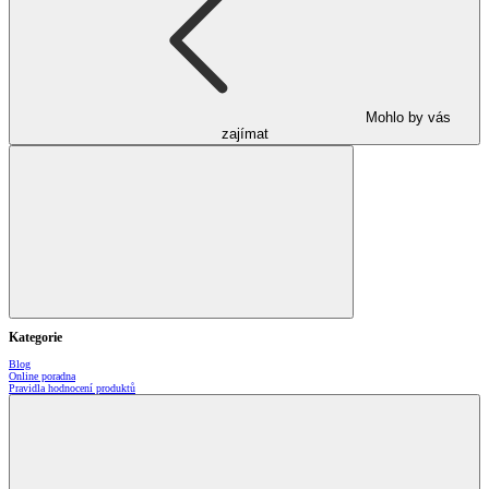
Mohlo by vás
zajímat
Kategorie
Blog
Online poradna
Pravidla hodnocení produktů