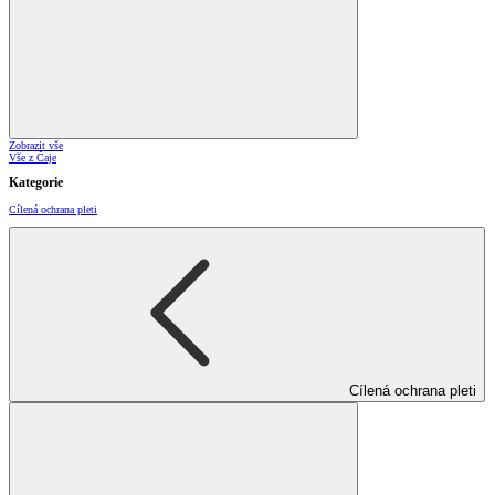
Zobrazit vše
Vše z Čaje
Kategorie
Cílená ochrana pleti
Cílená ochrana pleti