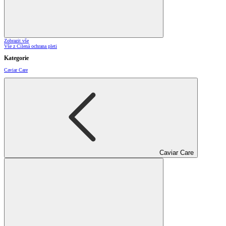
Zobrazit vše
Vše z Cílená ochrana pleti
Kategorie
Caviar Care
Caviar Care