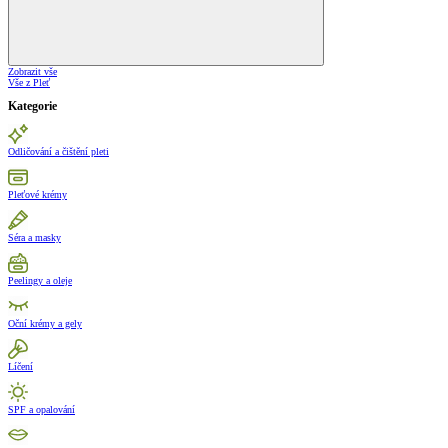
Zobrazit vše
Vše z Pleť
Kategorie
Odličování a čištění pleti
Pleťové krémy
Séra a masky
Peelingy a oleje
Oční krémy a gely
Líčení
SPF a opalování