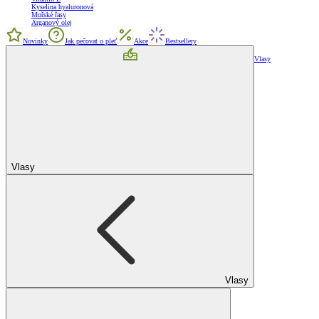
Kyselina hyaluronová
Mořské řasy
Arganový olej
Novinky
Jak pečovat o pleť
Akce
Bestsellery
Vlasy
Vlasy
Vlasy