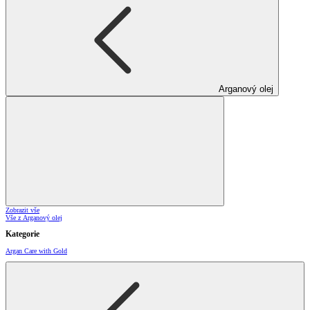
Arganový olej
Zobrazit vše
Vše z Arganový olej
Kategorie
Argan Care with Gold