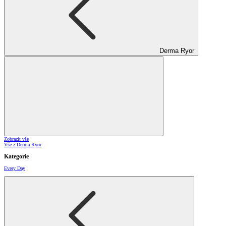
Derma Ryor
Zobrazit vše
Vše z Derma Ryor
Kategorie
Every Day