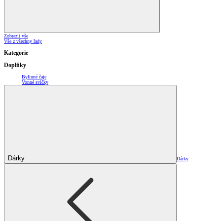
Zobrazit vše
Vše z všechny řady
Kategorie
Doplňky
Bylinné čaje
Vonné svíčky
Dárky
Dárky