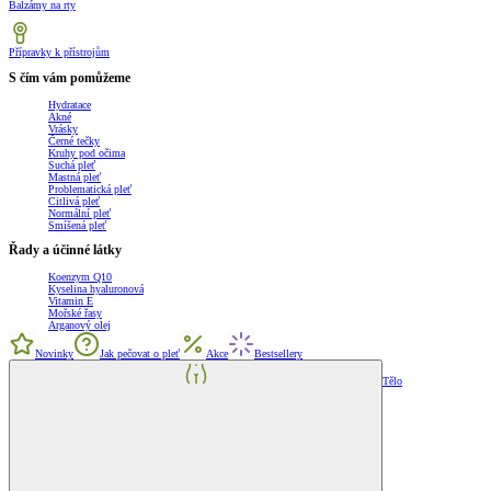
Balzámy na rty
Přípravky k přístrojům
S čím vám pomůžeme
Hydratace
Akné
Vrásky
Černé tečky
Kruhy pod očima
Suchá pleť
Mastná pleť
Problematická pleť
Citlivá pleť
Normální pleť
Smíšená pleť
Řady a účinné látky
Koenzym Q10
Kyselina hyaluronová
Vitamin E
Mořské řasy
Arganový olej
Novinky
Jak pečovat o pleť
Akce
Bestsellery
Tělo